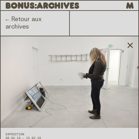
B
O
N
U
S
:
ARCHIVES
M
←
Retour aux
archives
✕
EXPOSITION
08.02.19 — 15.02.19