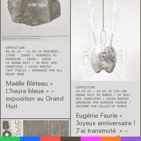
EXPOSITION
08.05.26 — 31.05.26 MERCREDI :
17H00 - 19H00 | VENDREDI AU
DIMANCHE : 15H00 - 18H30
LE GRAND HUIT
36 MAIL DES
CHANTIERS
44200
NANTES
TOUT PUBLIC
ORGANISÉ PAR ALL
READY MADE
Maëlle Bléteau « ​
EXPOSITION
L’heure bleue » –
16.04.26 — 26.04.26 11H-18H
GRAND HUIT DE BONUS
36 MAIL
exposition au Grand
DES CHANTIERS
44200
NANTES
ORGANISÉ PAR EUGÉNIE FAURIE
Huit
ENCADRÉ PAR COLLECTIF BONUS
Eugénie Faurie « ​
Joyeux anniversaire !
J’ai transmuté. » –
exposition au Grand