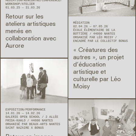
MÉDIATION
RENCONTRE/CONFÉRENCE
WORKSHOP/ATELIER
01.03.25 — 31.03.26
Retour sur les
MÉDIATION
ateliers artistiques
02.04.26 — 07.05.26
ÉCOLE ÉLÉMENTAIRE DE LA
menés en
BOTTIÈRE
44000
NANTES
ORGANISÉ PAR LÉO MOISY
collaboration avec
ENCADRÉ PAR LE COLLECTIF BONUS
Aurore
« Créatures des
autres », un projet
d’éducation
artistique et
culturelle par Léo
Moisy
EXPOSITION
PERFORMANCE
14.01.26 — 14.02.26
GALERIE OPEN SCHOOL
2 ALLÉE
FRIDA-KAHLO
44000
NANTES
ORGANISÉ PAR BEAUX-ARTS NANTES
SAINT NAZAIRE X BONUS