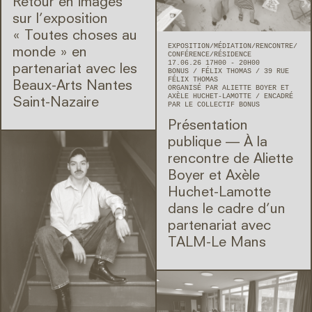
Retour en images
sur l’exposition
« Toutes choses au
EXPOSITION
MÉDIATION
RENCONTRE/
monde » en
CONFÉRENCE
RÉSIDENCE
17.06.26 17H00 - 20H00
partenariat avec les
BONUS
FÉLIX THOMAS
39 RUE
FÉLIX THOMAS
Beaux-Arts Nantes
ORGANISÉ PAR ALIETTE BOYER ET
AXÈLE HUCHET-LAMOTTE
ENCADRÉ
Saint-Nazaire
PAR LE COLLECTIF BONUS
Présentation
publique — À la
rencontre de Aliette
Boyer et Axèle
Huchet-Lamotte
dans le cadre d’un
partenariat avec
TALM-Le Mans