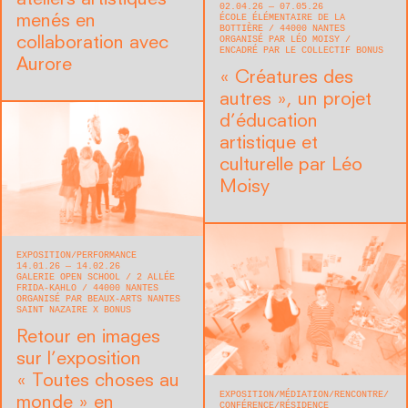
ateliers artistiques
02.04.26 — 07.05.26
ÉCOLE ÉLÉMENTAIRE DE LA
menés en
BOTTIÈRE
44000
NANTES
ORGANISÉ PAR LÉO MOISY
collaboration avec
ENCADRÉ PAR LE COLLECTIF BONUS
Aurore
« Créatures des
autres », un projet
d’éducation
artistique et
culturelle par Léo
Moisy
EXPOSITION
PERFORMANCE
14.01.26 — 14.02.26
GALERIE OPEN SCHOOL
2 ALLÉE
FRIDA-KAHLO
44000
NANTES
ORGANISÉ PAR BEAUX-ARTS NANTES
SAINT NAZAIRE X BONUS
Retour en images
sur l’exposition
« Toutes choses au
EXPOSITION
MÉDIATION
RENCONTRE/
monde » en
CONFÉRENCE
RÉSIDENCE