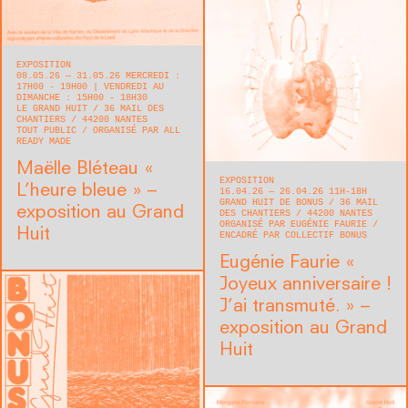
EXPOSITION
08.05.26 — 31.05.26 MERCREDI :
17H00 - 19H00 | VENDREDI AU
DIMANCHE : 15H00 - 18H30
LE GRAND HUIT
36 MAIL DES
CHANTIERS
44200
NANTES
TOUT PUBLIC
ORGANISÉ PAR ALL
READY MADE
Maëlle Bléteau « ​
EXPOSITION
L’heure bleue » –
16.04.26 — 26.04.26 11H-18H
GRAND HUIT DE BONUS
36 MAIL
exposition au Grand
DES CHANTIERS
44200
NANTES
ORGANISÉ PAR EUGÉNIE FAURIE
Huit
ENCADRÉ PAR COLLECTIF BONUS
Eugénie Faurie « ​
Joyeux anniversaire !
J’ai transmuté. » –
exposition au Grand
Huit