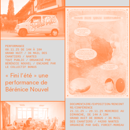
PERFORMANCE
08.11.25 DE 14H À 18H
GRAND HUIT
36 MAIL DES
CHANTIERS
NANTES
TOUT PUBLIC
ORGANISÉ PAR
BÉRÉNICE NOUVEL
ENCADRÉ PAR
LE COLLECTIF BONUS
« Fini l’été » une
performance de
Bérénice Nouvel
DOCUMENTAIRE
EXPOSITION
RENCONT
RE/CONFÉRENCE
21.11.25 — 29.11.25 MERCREDI AU
DIMANCHE, DE 14H À 19H
GRAND HUIT DE BONUS
36 MAIL
DES CHANTIERS
44200
NANTES
ORGANISÉ PAR GAËL FORCET-MOREAU