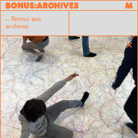
B
O
N
U
S
:
ARCHIVES
M
←
Retour aux
archives
✕