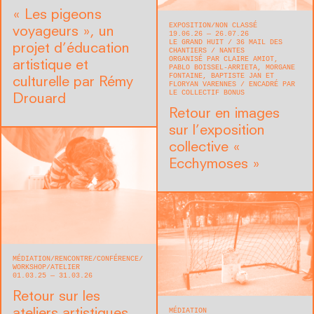
« Les pigeons
EXPOSITION
NON CLASSÉ
voyageurs », un
19.06.26 — 26.07.26
LE GRAND HUIT
36 MAIL DES
projet d’éducation
CHANTIERS
NANTES
ORGANISÉ PAR CLAIRE AMIOT,
artistique et
PABLO BOISSEL-ARRIETA, MORGANE
FONTAINE, BAPTISTE JAN ET
culturelle par Rémy
FLORYAN VARENNES
ENCADRÉ PAR
LE COLLECTIF BONUS
Drouard
Retour en images
sur l’exposition
collective «
Ecchymoses »
MÉDIATION
RENCONTRE/CONFÉRENCE
WORKSHOP/ATELIER
01.03.25 — 31.03.26
Retour sur les
MÉDIATION