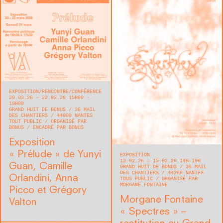
EXPOSITION
RENCONTRE/CONFÉRENCE
20.03.26 — 22.02.26 15H00 -
19H00
GRAND HUIT DE BONUS
36 MAIL
DES CHANTIERS
44000
NANTES
TOUT PUBLIC
ORGANISÉ PAR
BONUS
ENCADRÉ PAR BONUS
Exposition
« Prélude » de Yunyi
EXPOSITION
13.02.26 — 15.02.26 14H-19H
Guan, Camille
GRAND HUIT DE BONUS
36 MAIL
DES CHANTIERS
44200
NANTES
Orlandini, Anna
TOUS PUBLIC
ORGANISÉ PAR
MORGANE FONTAINE
Picco et Grégory
Morgane Fontaine
Valton
« Spectres » –