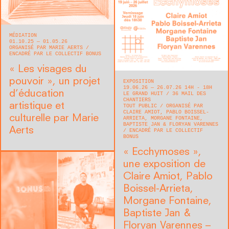
MÉDIATION
01.10.25 — 01.05.26
ORGANISÉ PAR MARIE AERTS
ENCADRÉ PAR LE COLLECTIF BONUS
« Les visages du
pouvoir », un projet
EXPOSITION
19.06.26 — 26.07.26 14H - 18H
d’éducation
LE GRAND HUIT
36 MAIL DES
CHANTIERS
artistique et
TOUT PUBLIC
ORGANISÉ PAR
CLAIRE AMIOT, PABLO BOISSEL-
culturelle par Marie
ARRIETA, MORGANE FONTAINE,
BAPTISTE JAN & FLORYAN VARENNES
Aerts
ENCADRÉ PAR LE COLLECTIF
BONUS
« Ecchymoses »,
une exposition de
Claire Amiot, Pablo
Boissel-Arrieta,
Morgane Fontaine,
Baptiste Jan &
Floryan Varennes –