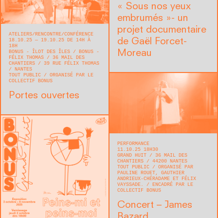
« Sous nos yeux
embrumés »- un
projet documentaire
ATELIERS
RENCONTRE/CONFÉRENCE
de Gaël Forcet-
18.10.25 — 19.10.25 DE 14H À
18H
Moreau
BONUS - ÎLOT DES ÎLES / BONUS -
FÉLIX THOMAS
36 MAIL DES
CHANTIERS / 39 RUE FÉLIX THOMAS
NANTES
TOUT PUBLIC
ORGANISÉ PAR LE
COLLECTIF BONUS
Portes ouvertes
PERFORMANCE
11.10.25 18H30
GRAND HUIT
36 MAIL DES
CHANTIERS
44200
NANTES
TOUT PUBLIC
ORGANISÉ PAR
PAULINE ROUET, GAUTHIER
ANDRIEUX-CHÉRADAME ET FÉLIX
VAYSSADE.
ENCADRÉ PAR LE
COLLECTIF BONUS
Concert – James
Bazard