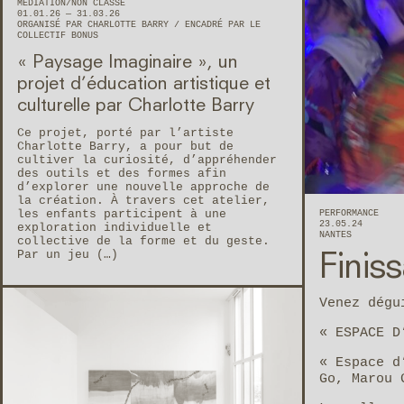
MÉDIATION
NON CLASSÉ
01.01.26 — 31.03.26
ORGANISÉ PAR CHARLOTTE BARRY
ENCADRÉ PAR LE
COLLECTIF BONUS
« Paysage Imaginaire », un
projet d’éducation artistique et
culturelle par Charlotte Barry
Ce projet, porté par l’artiste
Charlotte Barry, a pour but de
cultiver la curiosité, d’appréhender
des outils et des formes afin
d’explorer une nouvelle approche de
la création. À travers cet atelier,
les enfants participent à une
PERFORMANCE
23.05.24
exploration individuelle et
NANTES
collective de la forme et du geste.
Par un jeu (…)
Finis
Venez dégu
« ESPACE D
« Espace d
Go, Marou 