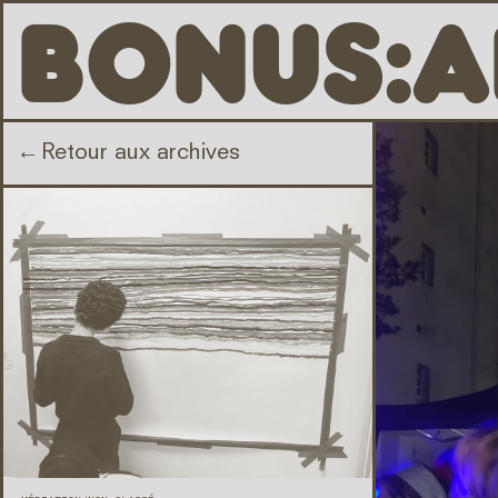
B
O
N
U
S
:
A
←
Retour aux archives