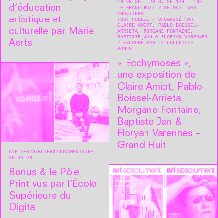
19.06.26 — 26.07.26 14H - 18H
d’éducation
LE GRAND HUIT
36 MAIL DES
CHANTIERS
artistique et
TOUT PUBLIC
ORGANISÉ PAR
CLAIRE AMIOT, PABLO BOISSEL-
culturelle par Marie
ARRIETA, MORGANE FONTAINE,
BAPTISTE JAN & FLORYAN VARENNES
Aerts
ENCADRÉ PAR LE COLLECTIF
BONUS
« Ecchymoses »,
une exposition de
Claire Amiot, Pablo
Boissel-Arrieta,
Morgane Fontaine,
Baptiste Jan &
Floryan Varennes –
Grand Huit
ATELIER
ATELIERS
DOCUMENTAIRE
30.03.26
Bonus & le Pôle
Print vus par l’École
Supérieure du
Digital