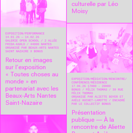
culturelle par Léo
Moisy
EXPOSITION
PERFORMANCE
14.01.26 — 14.02.26
GALERIE OPEN SCHOOL
2 ALLÉE
FRIDA-KAHLO
44000
NANTES
ORGANISÉ PAR BEAUX-ARTS NANTES
SAINT NAZAIRE X BONUS
Retour en images
sur l’exposition
« Toutes choses au
EXPOSITION
MÉDIATION
RENCONTRE/
monde » en
CONFÉRENCE
RÉSIDENCE
17.06.26 17H00 - 20H00
partenariat avec les
BONUS
FÉLIX THOMAS
39 RUE
FÉLIX THOMAS
Beaux-Arts Nantes
ORGANISÉ PAR ALIETTE BOYER ET
AXÈLE HUCHET-LAMOTTE
ENCADRÉ
Saint-Nazaire
PAR LE COLLECTIF BONUS
Présentation
publique — À la
rencontre de Aliette