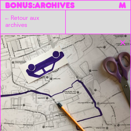
B
O
N
U
S
:
ARCHIVES
M
←
Retour aux
archives
✕