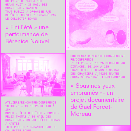
08.11.25 DE 14H À 18H
GRAND HUIT
36 MAIL DES
CHANTIERS
NANTES
TOUT PUBLIC
ORGANISÉ PAR
BÉRÉNICE NOUVEL
ENCADRÉ PAR
LE COLLECTIF BONUS
« Fini l’été » une
performance de
Bérénice Nouvel
DOCUMENTAIRE
EXPOSITION
RENCONT
RE/CONFÉRENCE
21.11.25 — 29.11.25 MERCREDI AU
DIMANCHE, DE 14H À 19H
GRAND HUIT DE BONUS
36 MAIL
DES CHANTIERS
44200
NANTES
ORGANISÉ PAR GAËL FORCET-MOREAU
« Sous nos yeux
embrumés »- un
projet documentaire
ATELIERS
RENCONTRE/CONFÉRENCE
de Gaël Forcet-
18.10.25 — 19.10.25 DE 14H À
18H
Moreau
BONUS - ÎLOT DES ÎLES / BONUS -
FÉLIX THOMAS
36 MAIL DES
CHANTIERS / 39 RUE FÉLIX THOMAS
NANTES
TOUT PUBLIC
ORGANISÉ PAR LE
COLLECTIF BONUS