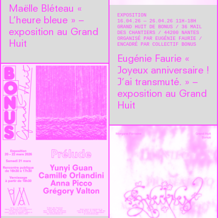
Maëlle Bléteau « ​
EXPOSITION
L’heure bleue » –
16.04.26 — 26.04.26 11H-18H
GRAND HUIT DE BONUS
36 MAIL
exposition au Grand
DES CHANTIERS
44200
NANTES
ORGANISÉ PAR EUGÉNIE FAURIE
Huit
ENCADRÉ PAR COLLECTIF BONUS
Eugénie Faurie « ​
Joyeux anniversaire !
J’ai transmuté. » –
exposition au Grand
Huit