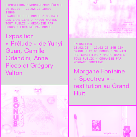
EXPOSITION
RENCONTRE/CONFÉRENCE
20.03.26 — 22.02.26 15H00 -
19H00
GRAND HUIT DE BONUS
36 MAIL
DES CHANTIERS
44000
NANTES
TOUT PUBLIC
ORGANISÉ PAR
BONUS
ENCADRÉ PAR BONUS
Exposition
« Prélude » de Yunyi
EXPOSITION
13.02.26 — 15.02.26 14H-19H
Guan, Camille
GRAND HUIT DE BONUS
36 MAIL
DES CHANTIERS
44200
NANTES
Orlandini, Anna
TOUS PUBLIC
ORGANISÉ PAR
MORGANE FONTAINE
Picco et Grégory
Morgane Fontaine
Valton
« Spectres » –
restitution au Grand
Huit