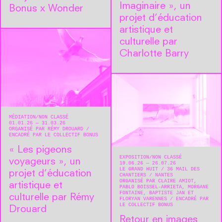
Imaginaire », un
Bonus x Wonder
projet d’éducation
artistique et
culturelle par
Charlotte Barry
MÉDIATION
NON CLASSÉ
01.01.26 — 31.03.26
ORGANISÉ PAR RÉMY DROUARD
ENCADRÉ PAR LE COLLECTIF BONUS
« Les pigeons
EXPOSITION
NON CLASSÉ
voyageurs », un
19.06.26 — 26.07.26
LE GRAND HUIT
36 MAIL DES
projet d’éducation
CHANTIERS
NANTES
ORGANISÉ PAR CLAIRE AMIOT,
artistique et
PABLO BOISSEL-ARRIETA, MORGANE
FONTAINE, BAPTISTE JAN ET
culturelle par Rémy
FLORYAN VARENNES
ENCADRÉ PAR
LE COLLECTIF BONUS
Drouard
Retour en images