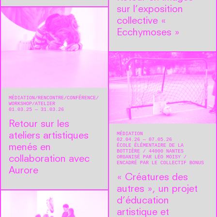
sur l’exposition
collective «
Ecchymoses »
MÉDIATION
RENCONTRE/CONFÉRENCE
WORKSHOP/ATELIER
01.03.25 — 31.03.26
Retour sur les
MÉDIATION
ateliers artistiques
02.04.26 — 07.05.26
ÉCOLE ÉLÉMENTAIRE DE LA
menés en
BOTTIÈRE
44000
NANTES
ORGANISÉ PAR LÉO MOISY
collaboration avec
ENCADRÉ PAR LE COLLECTIF BONUS
Aurore
« Créatures des
autres », un projet
d’éducation
artistique et