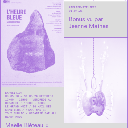
ATELIER
ATELIERS
01.04.26
Bonus vu par
Jeanne Mathas
EXPOSITION
08.05.26 — 31.05.26 MERCREDI :
17H00 - 19H00 | VENDREDI AU
DIMANCHE : 15H00 - 18H30
LE GRAND HUIT
36 MAIL DES
CHANTIERS
44200
NANTES
TOUT PUBLIC
ORGANISÉ PAR ALL
READY MADE
Maëlle Bléteau « ​