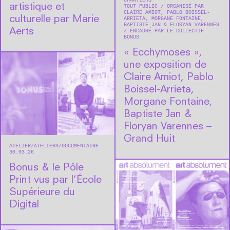
CHANTIERS
artistique et
TOUT PUBLIC
ORGANISÉ PAR
CLAIRE AMIOT, PABLO BOISSEL-
culturelle par Marie
ARRIETA, MORGANE FONTAINE,
BAPTISTE JAN & FLORYAN VARENNES
Aerts
ENCADRÉ PAR LE COLLECTIF
BONUS
« Ecchymoses »,
une exposition de
Claire Amiot, Pablo
Boissel-Arrieta,
Morgane Fontaine,
Baptiste Jan &
Floryan Varennes –
Grand Huit
ATELIER
ATELIERS
DOCUMENTAIRE
30.03.26
Bonus & le Pôle
Print vus par l’École
Supérieure du
Digital