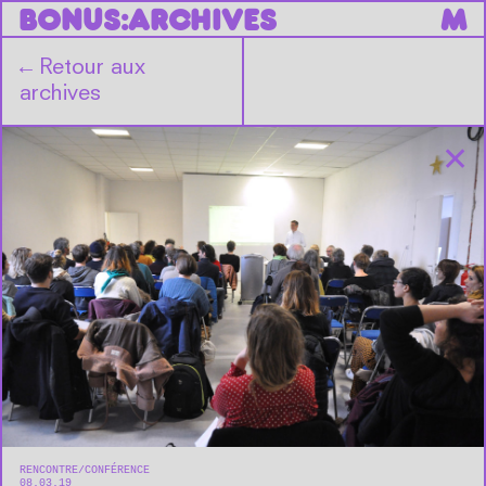
B
O
N
U
S
:
ARCHIVES
M
←
Retour aux
archives
✕
RENCONTRE/CONFÉRENCE
08.03.19