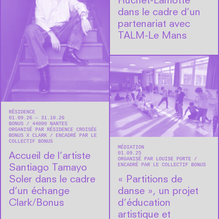
Huchet-Lamotte
dans le cadre d’un
partenariat avec
TALM-Le Mans
RÉSIDENCE
01.09.26 — 31.10.26
BONUS
44000
NANTES
ORGANISÉ PAR RÉSIDENCE CROISÉE
BONUS X CLARK
ENCADRÉ PAR LE
COLLECTIF BONUS
MÉDIATION
01.09.25
Accueil de l’artiste
ORGANISÉ PAR LOUISE PORTE
ENCADRÉ PAR LE COLLECTIF BONUS
Santiago Tamayo
Soler dans le cadre
« Partitions de
d’un échange
danse », un projet
Clark/Bonus
d’éducation
artistique et