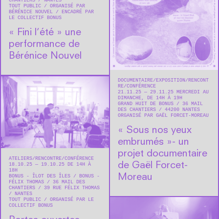
CHANTIERS
NANTES
TOUT PUBLIC
ORGANISÉ PAR
BÉRÉNICE NOUVEL
ENCADRÉ PAR
LE COLLECTIF BONUS
« Fini l’été » une
performance de
Bérénice Nouvel
DOCUMENTAIRE
EXPOSITION
RENCONT
RE/CONFÉRENCE
21.11.25 — 29.11.25 MERCREDI AU
DIMANCHE, DE 14H À 19H
GRAND HUIT DE BONUS
36 MAIL
DES CHANTIERS
44200
NANTES
ORGANISÉ PAR GAËL FORCET-MOREAU
« Sous nos yeux
embrumés »- un
projet documentaire
ATELIERS
RENCONTRE/CONFÉRENCE
de Gaël Forcet-
18.10.25 — 19.10.25 DE 14H À
18H
Moreau
BONUS - ÎLOT DES ÎLES / BONUS -
FÉLIX THOMAS
36 MAIL DES
CHANTIERS / 39 RUE FÉLIX THOMAS
NANTES
TOUT PUBLIC
ORGANISÉ PAR LE
COLLECTIF BONUS