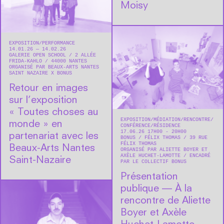
Moisy
EXPOSITION
PERFORMANCE
14.01.26 — 14.02.26
GALERIE OPEN SCHOOL
2 ALLÉE
FRIDA-KAHLO
44000
NANTES
ORGANISÉ PAR BEAUX-ARTS NANTES
SAINT NAZAIRE X BONUS
Retour en images
sur l’exposition
« Toutes choses au
EXPOSITION
MÉDIATION
RENCONTRE/
monde » en
CONFÉRENCE
RÉSIDENCE
17.06.26 17H00 - 20H00
partenariat avec les
BONUS
FÉLIX THOMAS
39 RUE
FÉLIX THOMAS
Beaux-Arts Nantes
ORGANISÉ PAR ALIETTE BOYER ET
AXÈLE HUCHET-LAMOTTE
ENCADRÉ
Saint-Nazaire
PAR LE COLLECTIF BONUS
Présentation
publique — À la
rencontre de Aliette
Boyer et Axèle