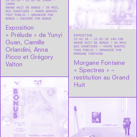
20.03.26 — 22.02.26 15H00 -
19H00
GRAND HUIT DE BONUS
36 MAIL
DES CHANTIERS
44000
NANTES
TOUT PUBLIC
ORGANISÉ PAR
BONUS
ENCADRÉ PAR BONUS
Exposition
« Prélude » de Yunyi
EXPOSITION
13.02.26 — 15.02.26 14H-19H
Guan, Camille
GRAND HUIT DE BONUS
36 MAIL
DES CHANTIERS
44200
NANTES
Orlandini, Anna
TOUS PUBLIC
ORGANISÉ PAR
MORGANE FONTAINE
Picco et Grégory
Morgane Fontaine
Valton
« Spectres » –
restitution au Grand
Huit