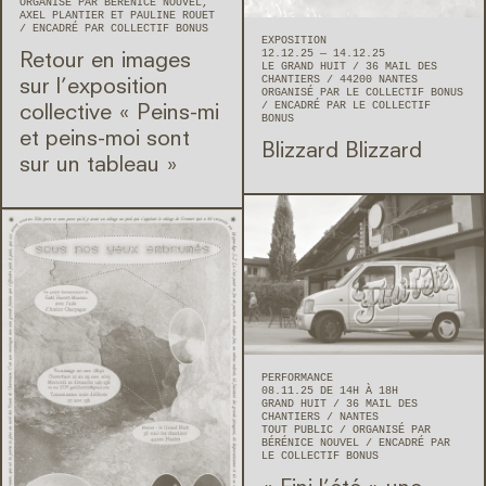
ORGANISÉ PAR BÉRÉNICE NOUVEL,
AXEL PLANTIER ET PAULINE ROUET
ENCADRÉ PAR COLLECTIF BONUS
EXPOSITION
12.12.25 — 14.12.25
Retour en images
LE GRAND HUIT
36 MAIL DES
CHANTIERS
44200
NANTES
sur l’exposition
ORGANISÉ PAR LE COLLECTIF BONUS
ENCADRÉ PAR LE COLLECTIF
collective « Peins-mi
BONUS
et peins-moi sont
Blizzard Blizzard
sur un tableau »
PERFORMANCE
08.11.25 DE 14H À 18H
GRAND HUIT
36 MAIL DES
CHANTIERS
NANTES
TOUT PUBLIC
ORGANISÉ PAR
BÉRÉNICE NOUVEL
ENCADRÉ PAR
LE COLLECTIF BONUS