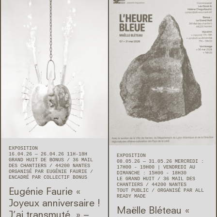
EXPOSITION
16.04.26 — 26.04.26 11H-18H
EXPOSITION
GRAND HUIT DE BONUS
36 MAIL
08.05.26 — 31.05.26 MERCREDI :
DES CHANTIERS
44200
NANTES
17H00 - 19H00 | VENDREDI AU
ORGANISÉ PAR EUGÉNIE FAURIE
DIMANCHE : 15H00 - 18H30
ENCADRÉ PAR COLLECTIF BONUS
LE GRAND HUIT
36 MAIL DES
CHANTIERS
44200
NANTES
Eugénie Faurie « ​
TOUT PUBLIC
ORGANISÉ PAR ALL
READY MADE
Joyeux anniversaire !
Maëlle Bléteau « ​
J’ai transmuté. » –