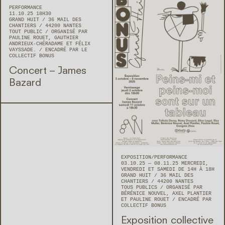
PERFORMANCE
11.10.25 18H30
GRAND HUIT
36 MAIL DES
CHANTIERS
44200
NANTES
TOUT PUBLIC
ORGANISÉ PAR
PAULINE ROUET, GAUTHIER
ANDRIEUX-CHÉRADAME ET FÉLIX
VAYSSADE.
ENCADRÉ PAR LE
COLLECTIF BONUS
Concert – James
Bazard
EXPOSITION
PERFORMANCE
03.10.25 — 08.11.25 MERCREDI,
VENDREDI ET SAMEDI DE 14H À 18H
GRAND HUIT
36 MAIL DES
CHANTIERS
44200
NANTES
TOUS PUBLICS
ORGANISÉ PAR
BÉRÉNICE NOUVEL, AXEL PLANTIER
ET PAULINE ROUET
ENCADRÉ PAR
COLLECTIF BONUS
Exposition collective