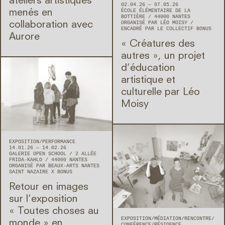
ateliers artistiques
02.04.26 — 07.05.26
ÉCOLE ÉLÉMENTAIRE DE LA
menés en
BOTTIÈRE
44000
NANTES
ORGANISÉ PAR LÉO MOISY
collaboration avec
ENCADRÉ PAR LE COLLECTIF BONUS
Aurore
« Créatures des
autres », un projet
d’éducation
artistique et
culturelle par Léo
Moisy
EXPOSITION
PERFORMANCE
14.01.26 — 14.02.26
GALERIE OPEN SCHOOL
2 ALLÉE
FRIDA-KAHLO
44000
NANTES
ORGANISÉ PAR BEAUX-ARTS NANTES
SAINT NAZAIRE X BONUS
Retour en images
sur l’exposition
« Toutes choses au
EXPOSITION
MÉDIATION
RENCONTRE/
monde » en
CONFÉRENCE
RÉSIDENCE