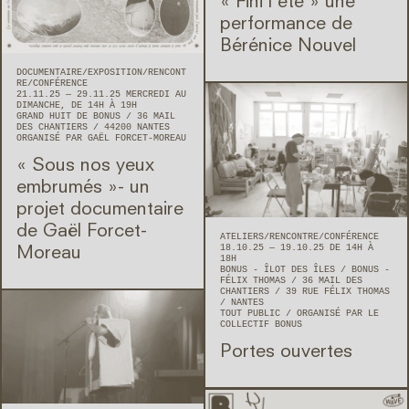
« Fini l’été » une
performance de
Bérénice Nouvel
DOCUMENTAIRE
EXPOSITION
RENCONT
RE/CONFÉRENCE
21.11.25 — 29.11.25 MERCREDI AU
DIMANCHE, DE 14H À 19H
GRAND HUIT DE BONUS
36 MAIL
DES CHANTIERS
44200
NANTES
ORGANISÉ PAR GAËL FORCET-MOREAU
« Sous nos yeux
embrumés »- un
projet documentaire
de Gaël Forcet-
ATELIERS
RENCONTRE/CONFÉRENCE
18.10.25 — 19.10.25 DE 14H À
Moreau
18H
BONUS - ÎLOT DES ÎLES / BONUS -
FÉLIX THOMAS
36 MAIL DES
CHANTIERS / 39 RUE FÉLIX THOMAS
NANTES
TOUT PUBLIC
ORGANISÉ PAR LE
COLLECTIF BONUS
Portes ouvertes