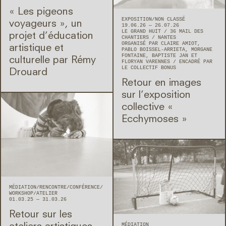
« Les pigeons
EXPOSITION
NON CLASSÉ
voyageurs », un
19.06.26 — 26.07.26
LE GRAND HUIT
36 MAIL DES
projet d’éducation
CHANTIERS
NANTES
ORGANISÉ PAR CLAIRE AMIOT,
artistique et
PABLO BOISSEL-ARRIETA, MORGANE
FONTAINE, BAPTISTE JAN ET
culturelle par Rémy
FLORYAN VARENNES
ENCADRÉ PAR
LE COLLECTIF BONUS
Drouard
Retour en images
sur l’exposition
collective «
Ecchymoses »
MÉDIATION
RENCONTRE/CONFÉRENCE
WORKSHOP/ATELIER
01.03.25 — 31.03.26
Retour sur les
MÉDIATION