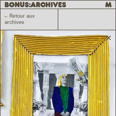
B
O
N
U
S
:
ARCHIVES
M
←
Retour aux
archives
✕