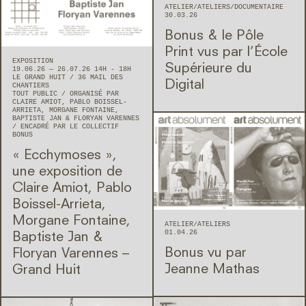
ATELIER
ATELIERS
DOCUMENTAIRE
30.03.26
Bonus & le Pôle
Print vus par l’École
EXPOSITION
Supérieure du
19.06.26 — 26.07.26 14H - 18H
LE GRAND HUIT
36 MAIL DES
Digital
CHANTIERS
TOUT PUBLIC
ORGANISÉ PAR
CLAIRE AMIOT, PABLO BOISSEL-
ARRIETA, MORGANE FONTAINE,
BAPTISTE JAN & FLORYAN VARENNES
ENCADRÉ PAR LE COLLECTIF
BONUS
« Ecchymoses »,
une exposition de
Claire Amiot, Pablo
Boissel-Arrieta,
Morgane Fontaine,
ATELIER
ATELIERS
01.04.26
Baptiste Jan &
Bonus vu par
Floryan Varennes –
Jeanne Mathas
Grand Huit