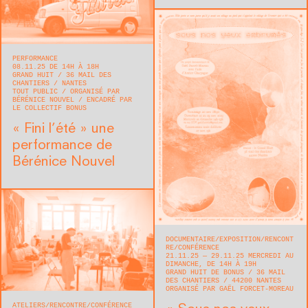
PERFORMANCE
08.11.25 DE 14H À 18H
GRAND HUIT
36 MAIL DES
CHANTIERS
NANTES
TOUT PUBLIC
ORGANISÉ PAR
BÉRÉNICE NOUVEL
ENCADRÉ PAR
LE COLLECTIF BONUS
« Fini l’été » une
performance de
Bérénice Nouvel
DOCUMENTAIRE
EXPOSITION
RENCONT
RE/CONFÉRENCE
21.11.25 — 29.11.25 MERCREDI AU
DIMANCHE, DE 14H À 19H
GRAND HUIT DE BONUS
36 MAIL
DES CHANTIERS
44200
NANTES
ORGANISÉ PAR GAËL FORCET-MOREAU
ATELIERS
RENCONTRE/CONFÉRENCE