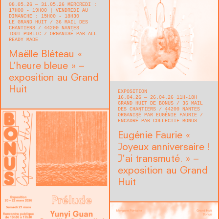
08.05.26 — 31.05.26 MERCREDI :
17H00 - 19H00 | VENDREDI AU
DIMANCHE : 15H00 - 18H30
LE GRAND HUIT
36 MAIL DES
CHANTIERS
44200
NANTES
TOUT PUBLIC
ORGANISÉ PAR ALL
READY MADE
Maëlle Bléteau « ​
L’heure bleue » –
exposition au Grand
Huit
EXPOSITION
16.04.26 — 26.04.26 11H-18H
GRAND HUIT DE BONUS
36 MAIL
DES CHANTIERS
44200
NANTES
ORGANISÉ PAR EUGÉNIE FAURIE
ENCADRÉ PAR COLLECTIF BONUS
Eugénie Faurie « ​
Joyeux anniversaire !
J’ai transmuté. » –
exposition au Grand
Huit