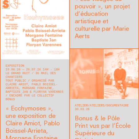
pouvoir », un projet
d’éducation
artistique et
culturelle par Marie
Aerts
EXPOSITION
19.06.26 — 26.07.26 14H - 18H
LE GRAND HUIT
36 MAIL DES
CHANTIERS
TOUT PUBLIC
ORGANISÉ PAR
CLAIRE AMIOT, PABLO BOISSEL-
ARRIETA, MORGANE FONTAINE,
BAPTISTE JAN & FLORYAN VARENNES
ENCADRÉ PAR LE COLLECTIF
BONUS
ATELIER
ATELIERS
DOCUMENTAIRE
« Ecchymoses »,
30.03.26
une exposition de
Bonus & le Pôle
Claire Amiot, Pablo
Print vus par l’École
Boissel-Arrieta,
Supérieure du
Morgane Fontaine,