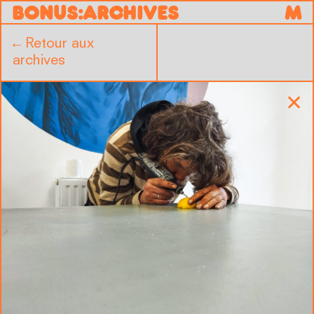
B
O
N
U
S
:
ARCHIVES
M
←
Retour aux
archives
✕