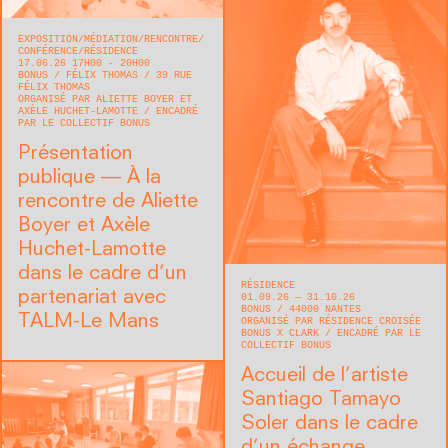
EXPOSITION
MÉDIATION
RENCONTRE/
CONFÉRENCE
RÉSIDENCE
17.06.26 17H00 - 20H00
BONUS
FÉLIX THOMAS
39 RUE
FÉLIX THOMAS
ORGANISÉ PAR ALIETTE BOYER ET
AXÈLE HUCHET-LAMOTTE
ENCADRÉ
PAR LE COLLECTIF BONUS
Présentation
publique — À la
rencontre de Aliette
Boyer et Axèle
Huchet-Lamotte
dans le cadre d’un
RÉSIDENCE
partenariat avec
01.09.26 — 31.10.26
BONUS
44000
NANTES
TALM-Le Mans
ORGANISÉ PAR RÉSIDENCE CROISÉE
BONUS X CLARK
ENCADRÉ PAR LE
COLLECTIF BONUS
Accueil de l’artiste
Santiago Tamayo
Soler dans le cadre
d’un échange