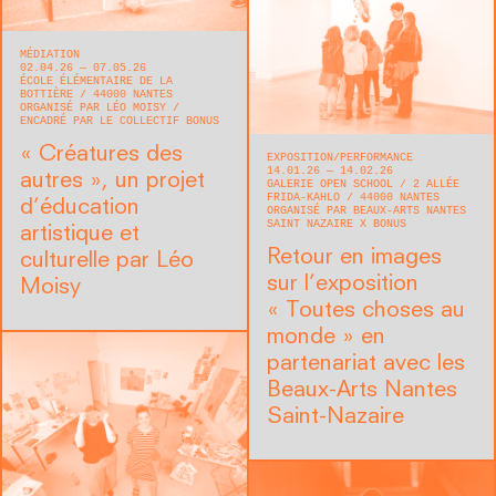
MÉDIATION
02.04.26 — 07.05.26
ÉCOLE ÉLÉMENTAIRE DE LA
BOTTIÈRE
44000
NANTES
ORGANISÉ PAR LÉO MOISY
ENCADRÉ PAR LE COLLECTIF BONUS
« Créatures des
EXPOSITION
PERFORMANCE
14.01.26 — 14.02.26
autres », un projet
GALERIE OPEN SCHOOL
2 ALLÉE
FRIDA-KAHLO
44000
NANTES
d’éducation
ORGANISÉ PAR BEAUX-ARTS NANTES
SAINT NAZAIRE X BONUS
artistique et
Retour en images
culturelle par Léo
sur l’exposition
Moisy
« Toutes choses au
monde » en
partenariat avec les
Beaux-Arts Nantes
Saint-Nazaire