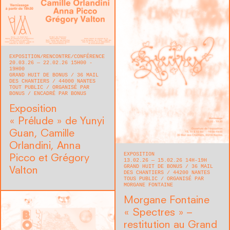
EXPOSITION
RENCONTRE/CONFÉRENCE
20.03.26 — 22.02.26 15H00 -
19H00
GRAND HUIT DE BONUS
36 MAIL
DES CHANTIERS
44000
NANTES
TOUT PUBLIC
ORGANISÉ PAR
BONUS
ENCADRÉ PAR BONUS
Exposition
« Prélude » de Yunyi
Guan, Camille
Orlandini, Anna
EXPOSITION
Picco et Grégory
13.02.26 — 15.02.26 14H-19H
GRAND HUIT DE BONUS
36 MAIL
Valton
DES CHANTIERS
44200
NANTES
TOUS PUBLIC
ORGANISÉ PAR
MORGANE FONTAINE
Morgane Fontaine
« Spectres » –
restitution au Grand