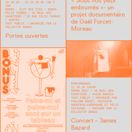
« Sous nos yeux
18.10.25 — 19.10.25 DE 14H À
18H
embrumés »- un
BONUS - ÎLOT DES ÎLES / BONUS -
FÉLIX THOMAS
36 MAIL DES
projet documentaire
CHANTIERS / 39 RUE FÉLIX THOMAS
NANTES
de Gaël Forcet-
TOUT PUBLIC
ORGANISÉ PAR LE
COLLECTIF BONUS
Moreau
Portes ouvertes
PERFORMANCE
11.10.25 18H30
GRAND HUIT
36 MAIL DES
CHANTIERS
44200
NANTES
TOUT PUBLIC
ORGANISÉ PAR
PAULINE ROUET, GAUTHIER
ANDRIEUX-CHÉRADAME ET FÉLIX
VAYSSADE.
ENCADRÉ PAR LE
COLLECTIF BONUS
Concert – James
Bazard