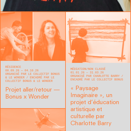
RÉSIDENCE
MÉDIATION
NON CLASSÉ
08.09.26 — 04.10.26
01.01.26 — 31.03.26
ORGANISÉ PAR LE COLLECTIF BONUS
ORGANISÉ PAR CHARLOTTE BARRY
& LE WONDER
ENCADRÉ PAR LE
ENCADRÉ PAR LE COLLECTIF BONUS
COLLECTIF BONUS & LE WONDER
« Paysage
Projet aller/retour —
Imaginaire », un
Bonus x Wonder
projet d’éducation
artistique et
culturelle par
Charlotte Barry