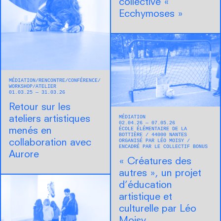
collective «
Ecchymoses »
MÉDIATION
RENCONTRE/CONFÉRENCE
WORKSHOP/ATELIER
01.03.25 — 31.03.26
Retour sur les
MÉDIATION
ateliers artistiques
02.04.26 — 07.05.26
ÉCOLE ÉLÉMENTAIRE DE LA
menés en
BOTTIÈRE
44000
NANTES
ORGANISÉ PAR LÉO MOISY
collaboration avec
ENCADRÉ PAR LE COLLECTIF BONUS
Aurore
« Créatures des
autres », un projet
d’éducation
artistique et
culturelle par Léo