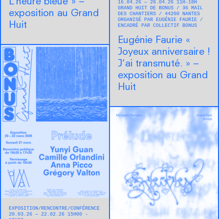
L’heure bleue » –
16.04.26 — 26.04.26 11H-18H
GRAND HUIT DE BONUS
36 MAIL
exposition au Grand
DES CHANTIERS
44200
NANTES
ORGANISÉ PAR EUGÉNIE FAURIE
Huit
ENCADRÉ PAR COLLECTIF BONUS
Eugénie Faurie « ​
Joyeux anniversaire !
J’ai transmuté. » –
exposition au Grand
Huit
EXPOSITION
RENCONTRE/CONFÉRENCE
20.03.26 — 22.02.26 15H00 -