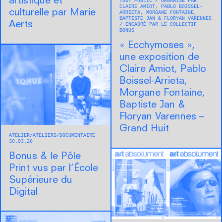
artistique et
TOUT PUBLIC
ORGANISÉ PAR
CLAIRE AMIOT, PABLO BOISSEL-
culturelle par Marie
ARRIETA, MORGANE FONTAINE,
BAPTISTE JAN & FLORYAN VARENNES
Aerts
ENCADRÉ PAR LE COLLECTIF
BONUS
« Ecchymoses »,
une exposition de
Claire Amiot, Pablo
Boissel-Arrieta,
Morgane Fontaine,
Baptiste Jan &
Floryan Varennes –
Grand Huit
ATELIER
ATELIERS
DOCUMENTAIRE
30.03.26
Bonus & le Pôle
Print vus par l’École
Supérieure du
Digital