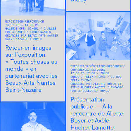
Moisy
EXPOSITION
PERFORMANCE
14.01.26 — 14.02.26
GALERIE OPEN SCHOOL
2 ALLÉE
FRIDA-KAHLO
44000
NANTES
ORGANISÉ PAR BEAUX-ARTS NANTES
SAINT NAZAIRE X BONUS
Retour en images
sur l’exposition
« Toutes choses au
EXPOSITION
MÉDIATION
RENCONTRE/
monde » en
CONFÉRENCE
RÉSIDENCE
17.06.26 17H00 - 20H00
partenariat avec les
BONUS
FÉLIX THOMAS
39 RUE
FÉLIX THOMAS
Beaux-Arts Nantes
ORGANISÉ PAR ALIETTE BOYER ET
AXÈLE HUCHET-LAMOTTE
ENCADRÉ
Saint-Nazaire
PAR LE COLLECTIF BONUS
Présentation
publique — À la
rencontre de Aliette
Boyer et Axèle
Huchet-Lamotte