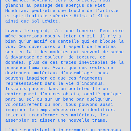
ce monde. Revenant vers le présent, nous
glanons au passage des aperçus de Piet
Mondrian, peut-être une touche de l’artiste
et spiritualiste suédoise Hilma af Klint
ainsi que Sol LeWitt.
Levons le regard, là : une fenêtre. Peut-être
même pourrions-nous y jeter un œil… il n’y a
bien qu’un motif de dentelle qui en bloque la
vue. Ces ouvertures à l’aspect de fenêtres
sont en fait des modules qui servent de scène
à davantage de couleur, de texture, de
données, plus de ces traces inévitables de la
présence humaine. Avant que ces restes ne
deviennent matériaux d’assemblage, nous
pouvons imaginer ce que ces fragments
représentaient dans la vie d’inconnus.
Instants passés dans un portefeuille ou
cahier parmi d’autres objets, oublié quelque
part au sol ou sur un banc par quelqu’un,
volontairement ou non. Nous pouvons aussi
imaginer le temps nécessaire à identifier,
trier et transformer ces matériaux, les
assembler et tisser une nouvelle trame.
L’acte consistant à interrompre un processus