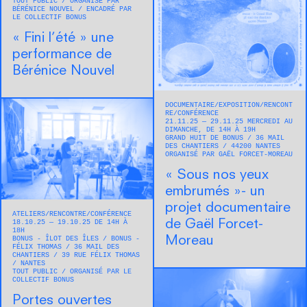
TOUT PUBLIC
ORGANISÉ PAR
BÉRÉNICE NOUVEL
ENCADRÉ PAR
LE COLLECTIF BONUS
« Fini l’été » une
performance de
Bérénice Nouvel
DOCUMENTAIRE
EXPOSITION
RENCONT
RE/CONFÉRENCE
21.11.25 — 29.11.25 MERCREDI AU
DIMANCHE, DE 14H À 19H
GRAND HUIT DE BONUS
36 MAIL
DES CHANTIERS
44200
NANTES
ORGANISÉ PAR GAËL FORCET-MOREAU
« Sous nos yeux
embrumés »- un
projet documentaire
ATELIERS
RENCONTRE/CONFÉRENCE
de Gaël Forcet-
18.10.25 — 19.10.25 DE 14H À
18H
Moreau
BONUS - ÎLOT DES ÎLES / BONUS -
FÉLIX THOMAS
36 MAIL DES
CHANTIERS / 39 RUE FÉLIX THOMAS
NANTES
TOUT PUBLIC
ORGANISÉ PAR LE
COLLECTIF BONUS
Portes ouvertes