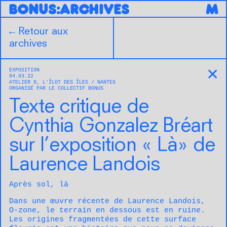
B
O
N
U
S
:
ARCHIVES
M
←
Retour aux
archives
EXPOSITION
✕
04.03.22
ATELIER 8, L'ÎLOT DES ÎLES
NANTES
ORGANISÉ PAR LE COLLECTIF BONUS
Texte critique de
Cynthia Gonzalez Bréart
sur l’exposition « Là» de
Laurence Landois
Après sol, là
Dans une œuvre récente de Laurence Landois,
O-zone, le terrain en dessous est en ruine.
Les origines fragmentées de cette surface