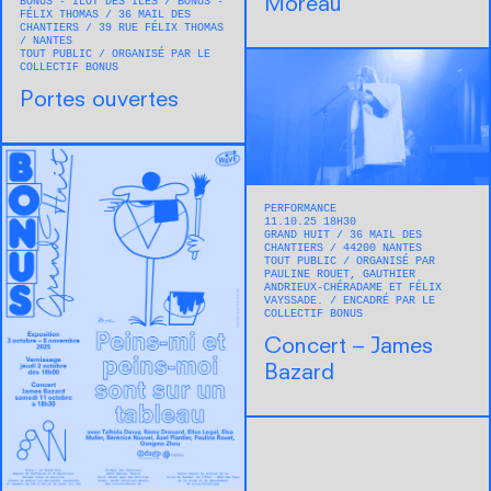
Moreau
BONUS - ÎLOT DES ÎLES / BONUS -
FÉLIX THOMAS
36 MAIL DES
CHANTIERS / 39 RUE FÉLIX THOMAS
NANTES
TOUT PUBLIC
ORGANISÉ PAR LE
COLLECTIF BONUS
Portes ouvertes
PERFORMANCE
11.10.25 18H30
GRAND HUIT
36 MAIL DES
CHANTIERS
44200
NANTES
TOUT PUBLIC
ORGANISÉ PAR
PAULINE ROUET, GAUTHIER
ANDRIEUX-CHÉRADAME ET FÉLIX
VAYSSADE.
ENCADRÉ PAR LE
COLLECTIF BONUS
Concert – James
Bazard