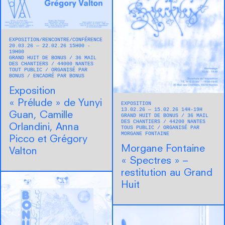
EXPOSITION
RENCONTRE/CONFÉRENCE
20.03.26 — 22.02.26 15H00 -
19H00
GRAND HUIT DE BONUS
36 MAIL
DES CHANTIERS
44000
NANTES
TOUT PUBLIC
ORGANISÉ PAR
BONUS
ENCADRÉ PAR BONUS
Exposition
« Prélude » de Yunyi
EXPOSITION
13.02.26 — 15.02.26 14H-19H
Guan, Camille
GRAND HUIT DE BONUS
36 MAIL
DES CHANTIERS
44200
NANTES
Orlandini, Anna
TOUS PUBLIC
ORGANISÉ PAR
MORGANE FONTAINE
Picco et Grégory
Morgane Fontaine
Valton
« Spectres » –
restitution au Grand
Huit