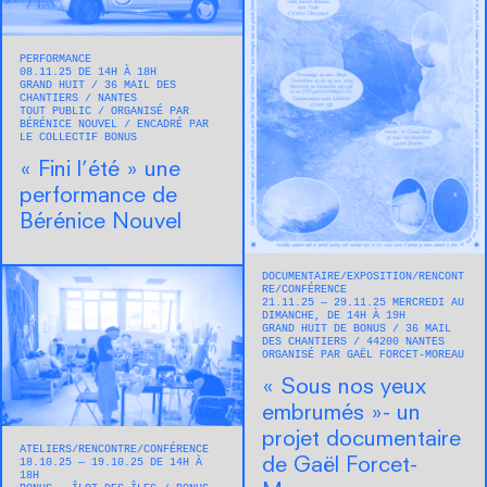
PERFORMANCE
08.11.25 DE 14H À 18H
GRAND HUIT
36 MAIL DES
CHANTIERS
NANTES
TOUT PUBLIC
ORGANISÉ PAR
BÉRÉNICE NOUVEL
ENCADRÉ PAR
LE COLLECTIF BONUS
« Fini l’été » une
performance de
Bérénice Nouvel
DOCUMENTAIRE
EXPOSITION
RENCONT
RE/CONFÉRENCE
21.11.25 — 29.11.25 MERCREDI AU
DIMANCHE, DE 14H À 19H
GRAND HUIT DE BONUS
36 MAIL
DES CHANTIERS
44200
NANTES
ORGANISÉ PAR GAËL FORCET-MOREAU
« Sous nos yeux
embrumés »- un
projet documentaire
ATELIERS
RENCONTRE/CONFÉRENCE
de Gaël Forcet-
18.10.25 — 19.10.25 DE 14H À
18H