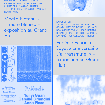
DIMANCHE : 15H00 - 18H30
LE GRAND HUIT
36 MAIL DES
CHANTIERS
44200
NANTES
TOUT PUBLIC
ORGANISÉ PAR ALL
READY MADE
Maëlle Bléteau « ​
EXPOSITION
L’heure bleue » –
16.04.26 — 26.04.26 11H-18H
GRAND HUIT DE BONUS
36 MAIL
exposition au Grand
DES CHANTIERS
44200
NANTES
ORGANISÉ PAR EUGÉNIE FAURIE
Huit
ENCADRÉ PAR COLLECTIF BONUS
Eugénie Faurie « ​
Joyeux anniversaire !
J’ai transmuté. » –
exposition au Grand
Huit