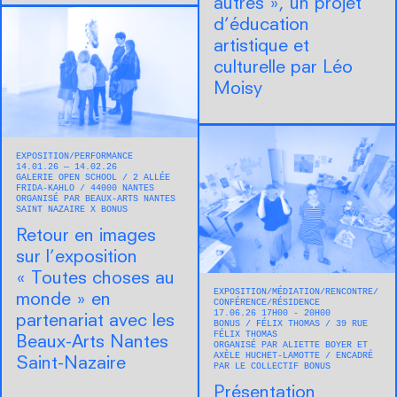
autres », un projet
d’éducation
artistique et
culturelle par Léo
Moisy
EXPOSITION
PERFORMANCE
14.01.26 — 14.02.26
GALERIE OPEN SCHOOL
2 ALLÉE
FRIDA-KAHLO
44000
NANTES
ORGANISÉ PAR BEAUX-ARTS NANTES
SAINT NAZAIRE X BONUS
Retour en images
sur l’exposition
« Toutes choses au
EXPOSITION
MÉDIATION
RENCONTRE/
monde » en
CONFÉRENCE
RÉSIDENCE
17.06.26 17H00 - 20H00
partenariat avec les
BONUS
FÉLIX THOMAS
39 RUE
FÉLIX THOMAS
Beaux-Arts Nantes
ORGANISÉ PAR ALIETTE BOYER ET
AXÈLE HUCHET-LAMOTTE
ENCADRÉ
Saint-Nazaire
PAR LE COLLECTIF BONUS
Présentation