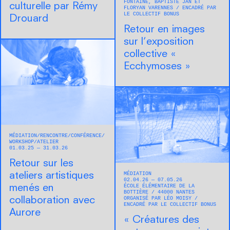
FONTAINE, BAPTISTE JAN ET
culturelle par Rémy
FLORYAN VARENNES
ENCADRÉ PAR
LE COLLECTIF BONUS
Drouard
Retour en images
sur l’exposition
collective «
Ecchymoses »
MÉDIATION
RENCONTRE/CONFÉRENCE
WORKSHOP/ATELIER
01.03.25 — 31.03.26
Retour sur les
MÉDIATION
ateliers artistiques
02.04.26 — 07.05.26
ÉCOLE ÉLÉMENTAIRE DE LA
menés en
BOTTIÈRE
44000
NANTES
ORGANISÉ PAR LÉO MOISY
collaboration avec
ENCADRÉ PAR LE COLLECTIF BONUS
Aurore
« Créatures des