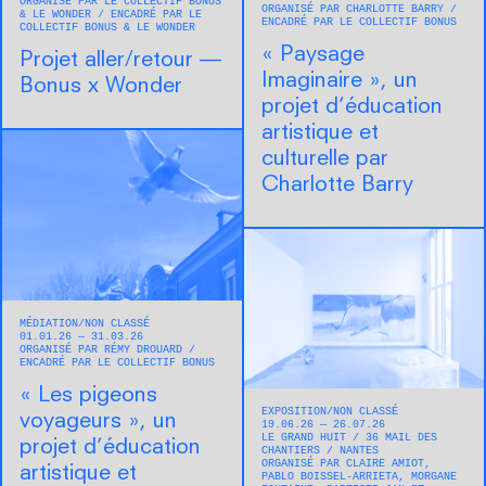
ORGANISÉ PAR LE COLLECTIF BONUS
ORGANISÉ PAR CHARLOTTE BARRY
& LE WONDER
ENCADRÉ PAR LE
ENCADRÉ PAR LE COLLECTIF BONUS
COLLECTIF BONUS & LE WONDER
« Paysage
Projet aller/retour —
Imaginaire », un
Bonus x Wonder
projet d’éducation
artistique et
culturelle par
Charlotte Barry
MÉDIATION
NON CLASSÉ
01.01.26 — 31.03.26
ORGANISÉ PAR RÉMY DROUARD
ENCADRÉ PAR LE COLLECTIF BONUS
« Les pigeons
EXPOSITION
NON CLASSÉ
voyageurs », un
19.06.26 — 26.07.26
LE GRAND HUIT
36 MAIL DES
projet d’éducation
CHANTIERS
NANTES
ORGANISÉ PAR CLAIRE AMIOT,
artistique et
PABLO BOISSEL-ARRIETA, MORGANE