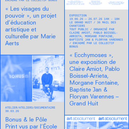
ENCADRÉ PAR LE COLLECTIF BONUS
« Les visages du
pouvoir », un projet
EXPOSITION
19.06.26 — 26.07.26 14H - 18H
d’éducation
LE GRAND HUIT
36 MAIL DES
CHANTIERS
artistique et
TOUT PUBLIC
ORGANISÉ PAR
CLAIRE AMIOT, PABLO BOISSEL-
culturelle par Marie
ARRIETA, MORGANE FONTAINE,
BAPTISTE JAN & FLORYAN VARENNES
Aerts
ENCADRÉ PAR LE COLLECTIF
BONUS
« Ecchymoses »,
une exposition de
Claire Amiot, Pablo
Boissel-Arrieta,
Morgane Fontaine,
Baptiste Jan &
Floryan Varennes –
Grand Huit
ATELIER
ATELIERS
DOCUMENTAIRE
30.03.26
Bonus & le Pôle
Print vus par l’École