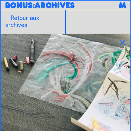
B
O
N
U
S
:
ARCHIVES
M
←
Retour aux
archives
✕