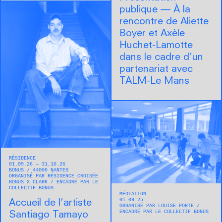
publique — À la
rencontre de Aliette
Boyer et Axèle
Huchet-Lamotte
dans le cadre d’un
partenariat avec
TALM-Le Mans
RÉSIDENCE
01.09.26 — 31.10.26
BONUS
44000
NANTES
ORGANISÉ PAR RÉSIDENCE CROISÉE
BONUS X CLARK
ENCADRÉ PAR LE
COLLECTIF BONUS
MÉDIATION
01.09.25
Accueil de l’artiste
ORGANISÉ PAR LOUISE PORTE
ENCADRÉ PAR LE COLLECTIF BONUS
Santiago Tamayo