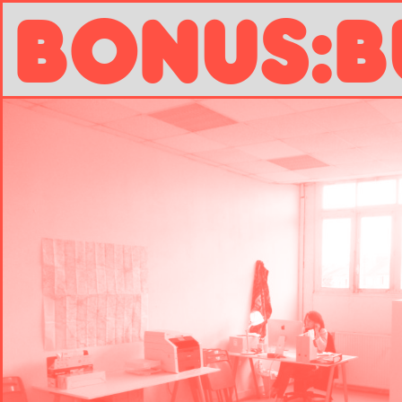
B
O
N
U
S
:
B