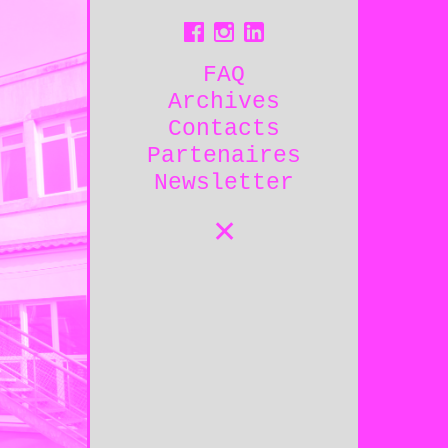
« Créatures des autres
 images sur
projet d’éducation arti
n collective «
culturelle par Léo Moi
es »
FAQ
« Créatures des autres » 
Archives
mages sur l’exposition
atelier qui propose la ré
Ecchymoses avec Claire
collective de sculptures 
Contacts
o Boissel-Arrieta, Morgane
cadavres exquis, ainsi qu
aptiste Jan et Floryan
en scène dans l’enceinte 
Partenaires
 Les enfants ont souvent
Le cadavre exquis est un 
Les personnes âgées aussi.
création collaborative co
Newsletter
emiers, les ecchymoses
composer une image à plus
uvenirs de moments heureux
chaque participant·e inte
chent comme des blessures
connaître l’intégralité d
✕
Pour les (…)