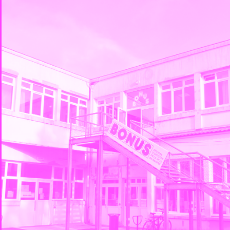
Retour en
Projet aller/retour — Bonus x
l’expositio
Wonder
Ecchymos
Les associations Bonus et Le Wonder*
mettent en place un dispositif
Retour en i
d’échanges sur dix jours par site,
collective 
visant à favoriser la mobilité, la
Amiot, Pabl
rencontre et l’interconnaissance
Fontaine, B
entre créateur·rices de Nantes et de
Varennes. «
la région parisienne. Cette année,
des bleus. 
les deux artistes bénéficiant de cet
Pour les pr
échange sont Octave Courtin (Wonder)
sont des so
et Bérénice (…)
qu’ils affi
de guerre. 