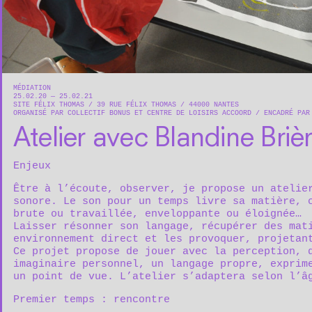
MÉDIATION
25.02.20 — 25.02.21
SITE FÉLIX THOMAS
39 RUE FÉLIX THOMAS
44000
NANTES
ORGANISÉ PAR COLLECTIF BONUS ET CENTRE DE LOISIRS ACCOORD
ENCADRÉ PAR
Atelier avec Blandine Briè
Enjeux
Être à l’écoute, observer, je propose un atelie
sonore. Le son pour un temps livre sa matière, 
brute ou travaillée, enveloppante ou éloignée…
Laisser résonner son langage, récupérer des mat
environnement direct et les provoquer, projetan
Ce projet propose de jouer avec la perception, 
imaginaire personnel, un langage propre, exprim
un point de vue. L’atelier s’adaptera selon l’â
Premier temps : rencontre