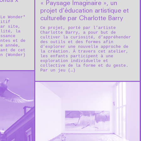
Bonus x
« Paysage Imaginaire », un
projet d’éducation artistique et
 Le Wonder*
culturelle par Charlotte Barry
sitif
par site,
Ce projet, porté par l’artiste
ilité, la
Charlotte Barry, a pour but de
issance
cultiver la curiosité, d’appréhender
antes et de
des outils et des formes afin
te année,
d’explorer une nouvelle approche de
iant de cet
la création. À travers cet atelier,
in (Wonder)
les enfants participent à une
exploration individuelle et
collective de la forme et du geste.
Par un jeu (…)