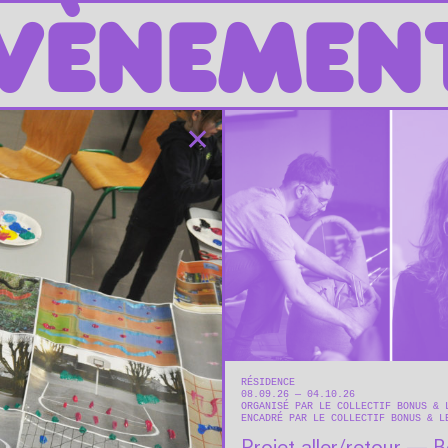
VÈNEMEN
✕
RÉSIDENCE
08.09.26 — 04.10.26
ORGANISÉ PAR LE COLLECTIF BONUS &
ENCADRÉ PAR LE COLLECTIF BONUS & L