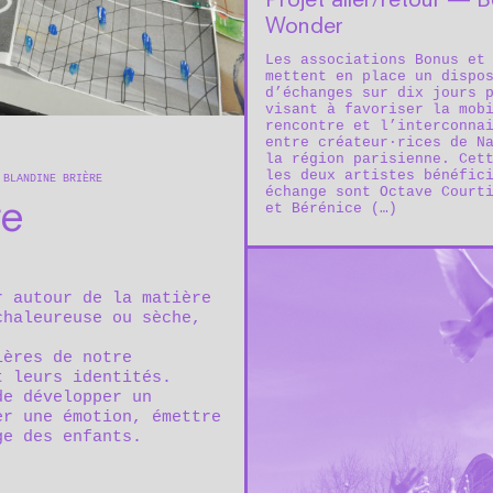
Projet aller/retour — 
Wonder
Les associations Bonus et
mettent en place un dispo
d’échanges sur dix jours 
visant à favoriser la mob
rencontre et l’interconna
entre créateur·rices de N
la région parisienne. Cet
les deux artistes bénéfic
 BLANDINE BRIÈRE
échange sont Octave Court
re
et Bérénice (…)
r autour de la matière
chaleureuse ou sèche,
ières de notre
t leurs identités.
de développer un
er une émotion, émettre
ge des enfants.