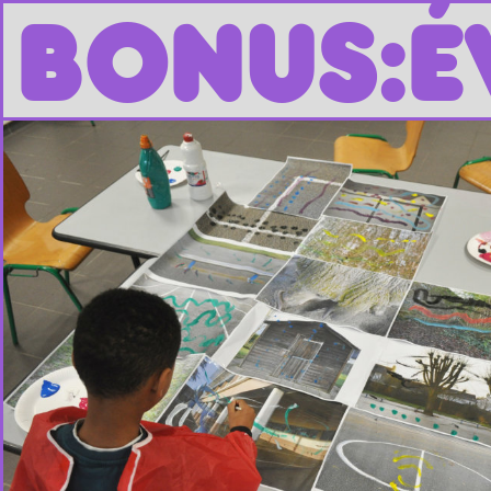
B
O
N
U
S
:
É