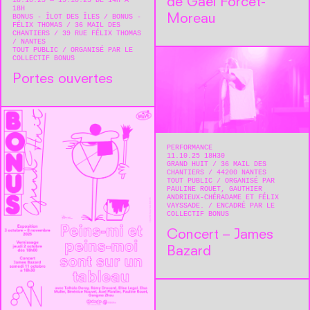
de Gaël Forcet-
18.10.25 — 19.10.25 DE 14H À
18H
Moreau
BONUS - ÎLOT DES ÎLES / BONUS -
FÉLIX THOMAS
36 MAIL DES
CHANTIERS / 39 RUE FÉLIX THOMAS
NANTES
TOUT PUBLIC
ORGANISÉ PAR LE
COLLECTIF BONUS
Portes ouvertes
PERFORMANCE
11.10.25 18H30
GRAND HUIT
36 MAIL DES
CHANTIERS
44200
NANTES
TOUT PUBLIC
ORGANISÉ PAR
PAULINE ROUET, GAUTHIER
ANDRIEUX-CHÉRADAME ET FÉLIX
VAYSSADE.
ENCADRÉ PAR LE
COLLECTIF BONUS
Concert – James
Bazard