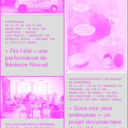
PERFORMANCE
08.11.25 DE 14H À 18H
GRAND HUIT
36 MAIL DES
CHANTIERS
NANTES
TOUT PUBLIC
ORGANISÉ PAR
BÉRÉNICE NOUVEL
ENCADRÉ PAR
LE COLLECTIF BONUS
« Fini l’été » une
performance de
Bérénice Nouvel
DOCUMENTAIRE
EXPOSITION
RENCONT
RE/CONFÉRENCE
21.11.25 — 29.11.25 MERCREDI AU
DIMANCHE, DE 14H À 19H
GRAND HUIT DE BONUS
36 MAIL
DES CHANTIERS
44200
NANTES
ORGANISÉ PAR GAËL FORCET-MOREAU
« Sous nos yeux
embrumés »- un
projet documentaire
ATELIERS
RENCONTRE/CONFÉRENCE