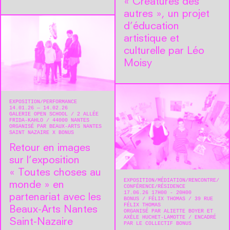
« Créatures des
autres », un projet
d’éducation
artistique et
culturelle par Léo
Moisy
EXPOSITION
PERFORMANCE
14.01.26 — 14.02.26
GALERIE OPEN SCHOOL
2 ALLÉE
FRIDA-KAHLO
44000
NANTES
ORGANISÉ PAR BEAUX-ARTS NANTES
SAINT NAZAIRE X BONUS
Retour en images
sur l’exposition
« Toutes choses au
EXPOSITION
MÉDIATION
RENCONTRE/
monde » en
CONFÉRENCE
RÉSIDENCE
17.06.26 17H00 - 20H00
partenariat avec les
BONUS
FÉLIX THOMAS
39 RUE
FÉLIX THOMAS
Beaux-Arts Nantes
ORGANISÉ PAR ALIETTE BOYER ET
AXÈLE HUCHET-LAMOTTE
ENCADRÉ
Saint-Nazaire
PAR LE COLLECTIF BONUS