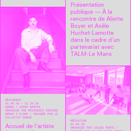
Présentation
publique — À la
rencontre de Aliette
Boyer et Axèle
Huchet-Lamotte
dans le cadre d’un
partenariat avec
TALM-Le Mans
RÉSIDENCE
01.09.26 — 31.10.26
BONUS
44000
NANTES
ORGANISÉ PAR RÉSIDENCE CROISÉE
BONUS X CLARK
ENCADRÉ PAR LE
COLLECTIF BONUS
MÉDIATION
01.09.25
Accueil de l’artiste
ORGANISÉ PAR LOUISE PORTE