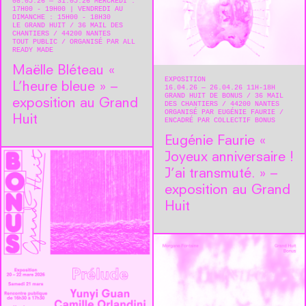
08.05.26 — 31.05.26 MERCREDI :
17H00 - 19H00 | VENDREDI AU
DIMANCHE : 15H00 - 18H30
LE GRAND HUIT
36 MAIL DES
CHANTIERS
44200
NANTES
TOUT PUBLIC
ORGANISÉ PAR ALL
READY MADE
Maëlle Bléteau « ​
EXPOSITION
L’heure bleue » –
16.04.26 — 26.04.26 11H-18H
GRAND HUIT DE BONUS
36 MAIL
exposition au Grand
DES CHANTIERS
44200
NANTES
ORGANISÉ PAR EUGÉNIE FAURIE
Huit
ENCADRÉ PAR COLLECTIF BONUS
Eugénie Faurie « ​
Joyeux anniversaire !
J’ai transmuté. » –
exposition au Grand
Huit