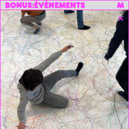
B
O
N
U
S
:
ÉVÈNEMENTS
M
✕