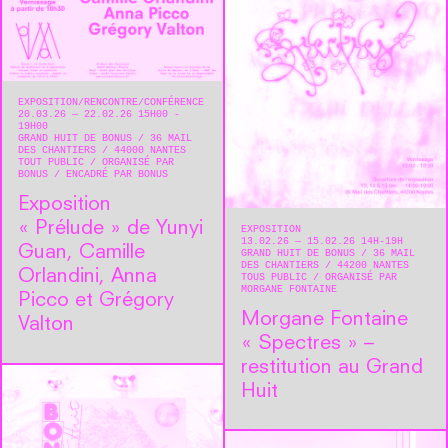
EXPOSITION
RENCONTRE/CONFÉRENCE
20.03.26 — 22.02.26 15H00 -
19H00
GRAND HUIT DE BONUS
36 MAIL
DES CHANTIERS
44000
NANTES
TOUT PUBLIC
ORGANISÉ PAR
BONUS
ENCADRÉ PAR BONUS
Exposition
« Prélude » de Yunyi
EXPOSITION
13.02.26 — 15.02.26 14H-19H
Guan, Camille
GRAND HUIT DE BONUS
36 MAIL
DES CHANTIERS
44200
NANTES
Orlandini, Anna
TOUS PUBLIC
ORGANISÉ PAR
MORGANE FONTAINE
Picco et Grégory
Morgane Fontaine
Valton
« Spectres » –
restitution au Grand
Huit