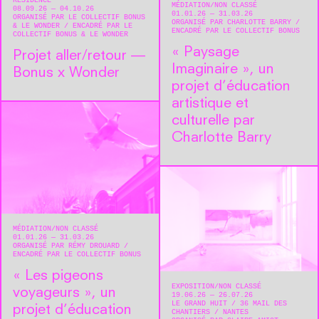
RÉSIDENCE
MÉDIATION
NON CLASSÉ
08.09.26 — 04.10.26
01.01.26 — 31.03.26
ORGANISÉ PAR LE COLLECTIF BONUS
ORGANISÉ PAR CHARLOTTE BARRY
& LE WONDER
ENCADRÉ PAR LE
ENCADRÉ PAR LE COLLECTIF BONUS
COLLECTIF BONUS & LE WONDER
« Paysage
Projet aller/retour —
Imaginaire », un
Bonus x Wonder
projet d’éducation
artistique et
culturelle par
Charlotte Barry
MÉDIATION
NON CLASSÉ
01.01.26 — 31.03.26
ORGANISÉ PAR RÉMY DROUARD
ENCADRÉ PAR LE COLLECTIF BONUS
« Les pigeons
EXPOSITION
NON CLASSÉ
voyageurs », un
19.06.26 — 26.07.26
LE GRAND HUIT
36 MAIL DES
projet d’éducation
CHANTIERS
NANTES