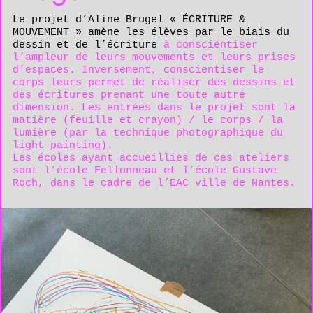
Le projet d’Aline Brugel « ÉCRITURE &
MOUVEMENT » amène les élèves par le biais du
dessin et de l’écriture
à conscientiser
l’ampleur de leurs mouvements et leurs prises
d’espaces. Inversement, conscientiser le
corps leurs permet de réaliser des dessins et
des écritures prenant une toute autre
dimension. Les entrées dans le projet sont la
matière (feuille et crayon) / le corps / la
lumière (par la technique photographique du
light painting).
Les écoles ayant accueillies de ces ateliers
sont l’école Fellonneau et l’école Gustave
Roch, dans le cadre de l’EAC ville de Nantes.