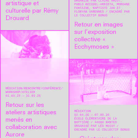
ORGANISÉ PAR CLAIRE AMIOT,
artistique et
PABLO BOISSEL-ARRIETA, MORGANE
FONTAINE, BAPTISTE JAN ET
culturelle par Rémy
FLORYAN VARENNES
ENCADRÉ PAR
LE COLLECTIF BONUS
Drouard
Retour en images
sur l’exposition
collective «
Ecchymoses »
MÉDIATION
RENCONTRE/CONFÉRENCE
WORKSHOP/ATELIER
01.03.25 — 31.03.26
Retour sur les
MÉDIATION
ateliers artistiques
02.04.26 — 07.05.26
ÉCOLE ÉLÉMENTAIRE DE LA
menés en
BOTTIÈRE
44000
NANTES
ORGANISÉ PAR LÉO MOISY
collaboration avec
ENCADRÉ PAR LE COLLECTIF BONUS
Aurore