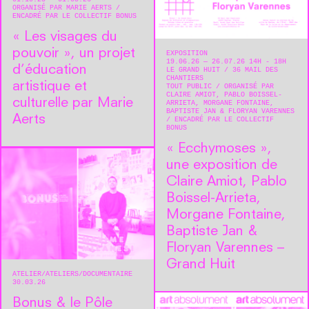
ORGANISÉ PAR MARIE AERTS
ENCADRÉ PAR LE COLLECTIF BONUS
« Les visages du
pouvoir », un projet
EXPOSITION
19.06.26 — 26.07.26 14H - 18H
d’éducation
LE GRAND HUIT
36 MAIL DES
CHANTIERS
artistique et
TOUT PUBLIC
ORGANISÉ PAR
CLAIRE AMIOT, PABLO BOISSEL-
culturelle par Marie
ARRIETA, MORGANE FONTAINE,
BAPTISTE JAN & FLORYAN VARENNES
Aerts
ENCADRÉ PAR LE COLLECTIF
BONUS
« Ecchymoses »,
une exposition de
Claire Amiot, Pablo
Boissel-Arrieta,
Morgane Fontaine,
Baptiste Jan &
Floryan Varennes –
Grand Huit
ATELIER
ATELIERS
DOCUMENTAIRE
30.03.26
Bonus & le Pôle