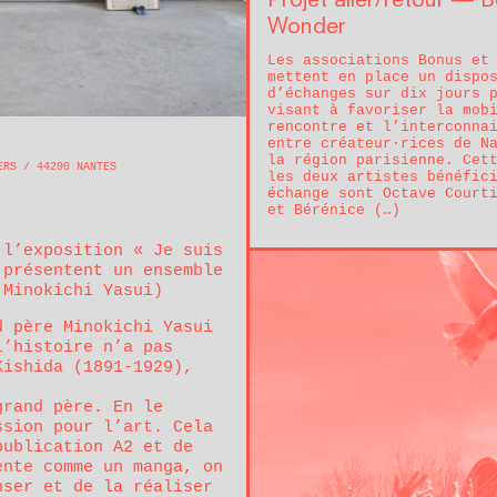
Projet aller/retour — 
Wonder
Les associations Bonus et
mettent en place un dispo
d’échanges sur dix jours 
visant à favoriser la mob
rencontre et l’interconna
entre créateur·rices de N
la région parisienne. Cet
IERS
44200
NANTES
les deux artistes bénéfic
échange sont Octave Court
et Bérénice (…)
 l’exposition « Je suis
 présentent un ensemble
 Minokichi Yasui)
d père Minokichi Yasui
l’histoire n’a pas
Kishida (1891-1929),
grand père. En le
ssion pour l’art. Cela
publication A2 et de
ente comme un manga, on
nser et de la réaliser