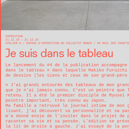
EXPOSITION
21.11.19 — 21.12.19
ATELIER 8
ESPACE D'EXPOSITION DU COLLECTIF BONUS
36 MAIL DES CHANT
Je suis dans le tableau
Le lancement du #4 de la publication accompagne
dans le tableau » dans laquelle Makiko Furuichi
de dessins (les siens et ceux de son grand-père
« J’ai grandi entourée des tableaux de mon gran
que je n’ai jamais connu. C’est un peintre que 
retenu. Il a été le premier disciple de Ryusei 
peintre important, très connu au Japon.
Ma famille a retrouvé le journal intime de mon 
lisant, j’ai découvert sa personnalité et sa pa
m’a donné envie de l’inviter dans le projet de 
raconter sa vie et sa pensée. L’édition se prés
la lit de droite à gauche. J’ai essayé de la pe