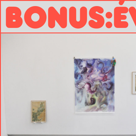
B
O
N
U
S
:
É