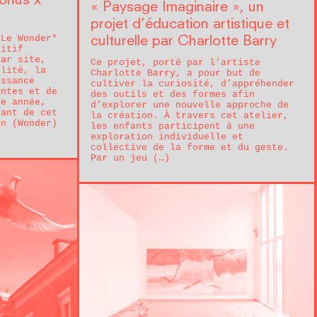
Bonus x
« Paysage Imaginaire », un
projet d’éducation artistique et
 Le Wonder*
culturelle par Charlotte Barry
sitif
par site,
Ce projet, porté par l’artiste
ilité, la
Charlotte Barry, a pour but de
issance
cultiver la curiosité, d’appréhender
antes et de
des outils et des formes afin
te année,
d’explorer une nouvelle approche de
iant de cet
la création. À travers cet atelier,
in (Wonder)
les enfants participent à une
exploration individuelle et
collective de la forme et du geste.
Par un jeu (…)