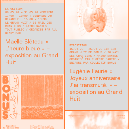
EXPOSITION
08.05.26 — 31.05.26 MERCREDI :
17H00 - 19H00 | VENDREDI AU
DIMANCHE : 15H00 - 18H30
LE GRAND HUIT
36 MAIL DES
CHANTIERS
44200
NANTES
TOUT PUBLIC
ORGANISÉ PAR ALL
READY MADE
Maëlle Bléteau « ​
EXPOSITION
L’heure bleue » –
16.04.26 — 26.04.26 11H-18H
GRAND HUIT DE BONUS
36 MAIL
exposition au Grand
DES CHANTIERS
44200
NANTES
ORGANISÉ PAR EUGÉNIE FAURIE
Huit
ENCADRÉ PAR COLLECTIF BONUS
Eugénie Faurie « ​
Joyeux anniversaire !
J’ai transmuté. » –
exposition au Grand
Huit