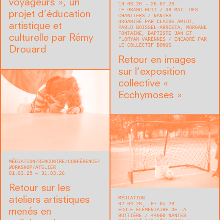
voyageurs », un
19.06.26 — 26.07.26
LE GRAND HUIT
36 MAIL DES
projet d’éducation
CHANTIERS
NANTES
ORGANISÉ PAR CLAIRE AMIOT,
artistique et
PABLO BOISSEL-ARRIETA, MORGANE
FONTAINE, BAPTISTE JAN ET
culturelle par Rémy
FLORYAN VARENNES
ENCADRÉ PAR
LE COLLECTIF BONUS
Drouard
Retour en images
sur l’exposition
collective «
Ecchymoses »
MÉDIATION
RENCONTRE/CONFÉRENCE
WORKSHOP/ATELIER
01.03.25 — 31.03.26
Retour sur les
MÉDIATION
ateliers artistiques
02.04.26 — 07.05.26
ÉCOLE ÉLÉMENTAIRE DE LA
menés en
BOTTIÈRE
44000
NANTES