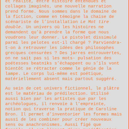
et réalité, entre histoire entendues et
collages imaginés, une nouvelle narration
prend forme. Nous sommes dans le domaine de
la fiction, comme en témoigne la chaise de
scénariste de l’installation
L
e
Mot tire
double.
Un univers où les histoires ne
demandent qu’à prendre la forme que nous
voudrons leur donner. Le pistolet dissimulé
parmi les pelotes est-il chargé ? Parviendra-
t-on à retrouver les idées des philosophes
grecques censurées ? Des jarres entrouvertes,
on ne sait pas si les mots- pulsation des
poétesses beatniks s’échappent ou s’ils vont
bientôt se rétracter comme le génie de la
lampe. Le corps lui-même est poétique,
matériellement absent mais partout suggéré.
Au sein de cet univers fictionnel, le plâtre
est le matériau de prédilection. Utilisé
aussi bien par les artistes que par les
archéologues, il renvoie à l’empreinte,
notion qui traverse la pratique de Caroline
Bron. Il permet d’inventorier les formes mais
aussi de les combiner pour créer nouveaux
sens ou anachronismes. Aussi figé que