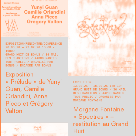
EXPOSITION
RENCONTRE/CONFÉRENCE
20.03.26 — 22.02.26 15H00 -
19H00
GRAND HUIT DE BONUS
36 MAIL
DES CHANTIERS
44000
NANTES
TOUT PUBLIC
ORGANISÉ PAR
BONUS
ENCADRÉ PAR BONUS
Exposition
« Prélude » de Yunyi
EXPOSITION
13.02.26 — 15.02.26 14H-19H
Guan, Camille
GRAND HUIT DE BONUS
36 MAIL
DES CHANTIERS
44200
NANTES
Orlandini, Anna
TOUS PUBLIC
ORGANISÉ PAR
MORGANE FONTAINE
Picco et Grégory
Morgane Fontaine
Valton
« Spectres » –
restitution au Grand
Huit