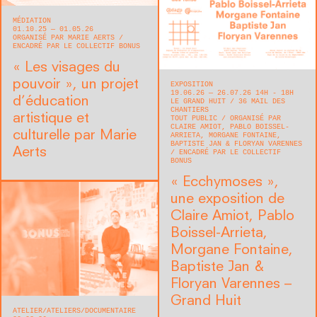
MÉDIATION
01.10.25 — 01.05.26
ORGANISÉ PAR MARIE AERTS
ENCADRÉ PAR LE COLLECTIF BONUS
« Les visages du
pouvoir », un projet
EXPOSITION
19.06.26 — 26.07.26 14H - 18H
d’éducation
LE GRAND HUIT
36 MAIL DES
CHANTIERS
artistique et
TOUT PUBLIC
ORGANISÉ PAR
CLAIRE AMIOT, PABLO BOISSEL-
culturelle par Marie
ARRIETA, MORGANE FONTAINE,
BAPTISTE JAN & FLORYAN VARENNES
Aerts
ENCADRÉ PAR LE COLLECTIF
BONUS
« Ecchymoses »,
une exposition de
Claire Amiot, Pablo
Boissel-Arrieta,
Morgane Fontaine,
Baptiste Jan &
Floryan Varennes –
Grand Huit
ATELIER
ATELIERS
DOCUMENTAIRE