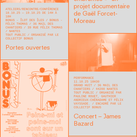
projet documentaire
ATELIERS
RENCONTRE/CONFÉRENCE
de Gaël Forcet-
18.10.25 — 19.10.25 DE 14H À
18H
Moreau
BONUS - ÎLOT DES ÎLES / BONUS -
FÉLIX THOMAS
36 MAIL DES
CHANTIERS / 39 RUE FÉLIX THOMAS
NANTES
TOUT PUBLIC
ORGANISÉ PAR LE
COLLECTIF BONUS
Portes ouvertes
PERFORMANCE
11.10.25 18H30
GRAND HUIT
36 MAIL DES
CHANTIERS
44200
NANTES
TOUT PUBLIC
ORGANISÉ PAR
PAULINE ROUET, GAUTHIER
ANDRIEUX-CHÉRADAME ET FÉLIX
VAYSSADE.
ENCADRÉ PAR LE
COLLECTIF BONUS
Concert – James
Bazard