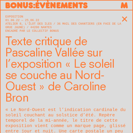
B
O
N
U
S
:
ÉVÈNEMENTS
M
EXPOSITION
✕
01.06.22 — 25.06.22
ATELIER 8, L'ÎLOT DES ILES
36 MAIL DES CHANTIERS (EN FACE DE LA
GRUE JAUNE)
44200
NANTES
ENCADRÉ PAR LE COLLECTIF BONUS
Texte critique de
Pascaline Vallée sur
l’exposition « Le soleil
se couche au Nord-
Ouest » de Caroline
Bron
« Le Nord-Ouest est l’indication cardinale du
soleil couchant au solstice d’été. Repère
temporel de la mi-année, le titre de cette
exposition vient comme un marque page, glissé
entre jour et nuit. Une carte postale un peu