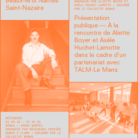
Beaux-Arts Nantes
ORGANISÉ PAR ALIETTE BOYER ET
AXÈLE HUCHET-LAMOTTE
ENCADRÉ
Saint-Nazaire
PAR LE COLLECTIF BONUS
Présentation
publique — À la
rencontre de Aliette
Boyer et Axèle
Huchet-Lamotte
dans le cadre d’un
partenariat avec
TALM-Le Mans
RÉSIDENCE
01.09.26 — 31.10.26
BONUS
44000
NANTES
ORGANISÉ PAR RÉSIDENCE CROISÉE
BONUS X CLARK
ENCADRÉ PAR LE
COLLECTIF BONUS