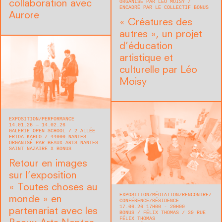
ORGANISÉ PAR LÉO MOISY
collaboration avec
ENCADRÉ PAR LE COLLECTIF BONUS
Aurore
« Créatures des
autres », un projet
d’éducation
artistique et
culturelle par Léo
Moisy
EXPOSITION
PERFORMANCE
14.01.26 — 14.02.26
GALERIE OPEN SCHOOL
2 ALLÉE
FRIDA-KAHLO
44000
NANTES
ORGANISÉ PAR BEAUX-ARTS NANTES
SAINT NAZAIRE X BONUS
Retour en images
sur l’exposition
« Toutes choses au
EXPOSITION
MÉDIATION
RENCONTRE/
monde » en
CONFÉRENCE
RÉSIDENCE
17.06.26 17H00 - 20H00
partenariat avec les
BONUS
FÉLIX THOMAS
39 RUE
FÉLIX THOMAS