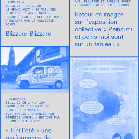
AXEL PLANTIER ET PAULINE ROUET
EXPOSITION
ENCADRÉ PAR COLLECTIF BONUS
12.12.25 — 14.12.25
LE GRAND HUIT
36 MAIL DES
CHANTIERS
44200
NANTES
Retour en images
ORGANISÉ PAR LE COLLECTIF BONUS
ENCADRÉ PAR LE COLLECTIF
sur l’exposition
BONUS
collective « Peins-mi
Blizzard Blizzard
et peins-moi sont
sur un tableau »
PERFORMANCE
08.11.25 DE 14H À 18H
GRAND HUIT
36 MAIL DES
CHANTIERS
NANTES
TOUT PUBLIC
ORGANISÉ PAR
BÉRÉNICE NOUVEL
ENCADRÉ PAR
LE COLLECTIF BONUS
« Fini l’été » une
performance de