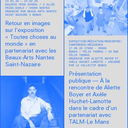
14.01.26 — 14.02.26
GALERIE OPEN SCHOOL
2 ALLÉE
FRIDA-KAHLO
44000
NANTES
ORGANISÉ PAR BEAUX-ARTS NANTES
SAINT NAZAIRE X BONUS
Retour en images
sur l’exposition
« Toutes choses au
EXPOSITION
MÉDIATION
RENCONTRE/
monde » en
CONFÉRENCE
RÉSIDENCE
17.06.26 17H00 - 20H00
partenariat avec les
BONUS
FÉLIX THOMAS
39 RUE
FÉLIX THOMAS
Beaux-Arts Nantes
ORGANISÉ PAR ALIETTE BOYER ET
AXÈLE HUCHET-LAMOTTE
ENCADRÉ
Saint-Nazaire
PAR LE COLLECTIF BONUS
Présentation
publique — À la
rencontre de Aliette
Boyer et Axèle
Huchet-Lamotte
dans le cadre d’un
partenariat avec
TALM-Le Mans