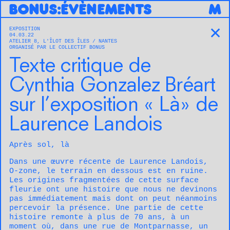
B
O
N
U
S
:
ÉVÈNEMENTS
M
EXPOSITION
✕
04.03.22
ATELIER 8, L'ÎLOT DES ÎLES
NANTES
ORGANISÉ PAR LE COLLECTIF BONUS
Texte critique de
Cynthia Gonzalez Bréart
sur l’exposition « Là» de
Laurence Landois
Après sol, là
Dans une œuvre récente de Laurence Landois,
O-zone, le terrain en dessous est en ruine.
Les origines fragmentées de cette surface
fleurie ont une histoire que nous ne devinons
pas immédiatement mais dont on peut néanmoins
percevoir la présence. Une partie de cette
histoire remonte à plus de 70 ans, à un
moment où, dans une rue de Montparnasse, un