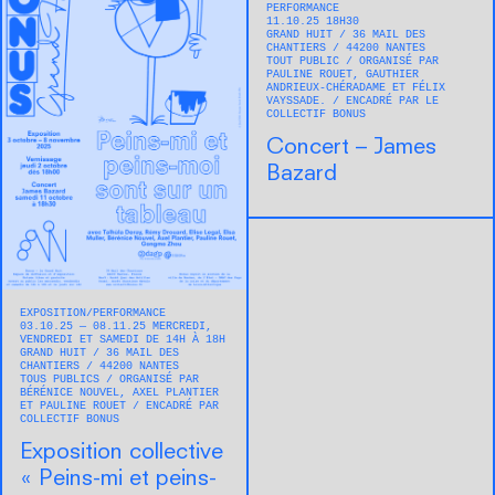
PERFORMANCE
11.10.25 18H30
GRAND HUIT
36 MAIL DES
CHANTIERS
44200
NANTES
TOUT PUBLIC
ORGANISÉ PAR
PAULINE ROUET, GAUTHIER
ANDRIEUX-CHÉRADAME ET FÉLIX
VAYSSADE.
ENCADRÉ PAR LE
COLLECTIF BONUS
Concert – James
Bazard
EXPOSITION
PERFORMANCE
03.10.25 — 08.11.25 MERCREDI,
VENDREDI ET SAMEDI DE 14H À 18H
GRAND HUIT
36 MAIL DES
CHANTIERS
44200
NANTES
TOUS PUBLICS
ORGANISÉ PAR
BÉRÉNICE NOUVEL, AXEL PLANTIER
ET PAULINE ROUET
ENCADRÉ PAR
COLLECTIF BONUS
Exposition collective
« Peins-mi et peins-