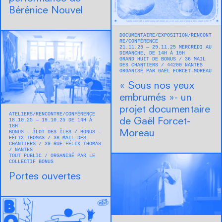
Bérénice Nouvel
DOCUMENTAIRE
EXPOSITION
RENCONT
RE/CONFÉRENCE
21.11.25 — 29.11.25 MERCREDI AU
DIMANCHE, DE 14H À 19H
GRAND HUIT DE BONUS
36 MAIL
DES CHANTIERS
44200
NANTES
ORGANISÉ PAR GAËL FORCET-MOREAU
« Sous nos yeux
embrumés »- un
projet documentaire
ATELIERS
RENCONTRE/CONFÉRENCE
de Gaël Forcet-
18.10.25 — 19.10.25 DE 14H À
18H
Moreau
BONUS - ÎLOT DES ÎLES / BONUS -
FÉLIX THOMAS
36 MAIL DES
CHANTIERS / 39 RUE FÉLIX THOMAS
NANTES
TOUT PUBLIC
ORGANISÉ PAR LE
COLLECTIF BONUS
Portes ouvertes