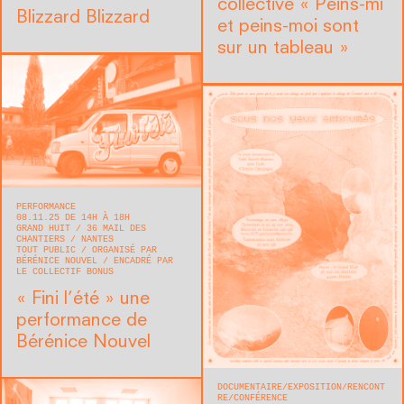
collective « Peins-mi
Blizzard Blizzard
et peins-moi sont
sur un tableau »
PERFORMANCE
08.11.25 DE 14H À 18H
GRAND HUIT
36 MAIL DES
CHANTIERS
NANTES
TOUT PUBLIC
ORGANISÉ PAR
BÉRÉNICE NOUVEL
ENCADRÉ PAR
LE COLLECTIF BONUS
« Fini l’été » une
performance de
Bérénice Nouvel
DOCUMENTAIRE
EXPOSITION
RENCONT
RE/CONFÉRENCE