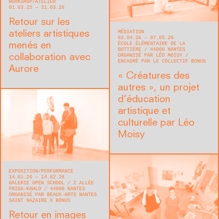
WORKSHOP/ATELIER
01.03.25 — 31.03.26
Retour sur les
MÉDIATION
ateliers artistiques
02.04.26 — 07.05.26
ÉCOLE ÉLÉMENTAIRE DE LA
menés en
BOTTIÈRE
44000
NANTES
ORGANISÉ PAR LÉO MOISY
collaboration avec
ENCADRÉ PAR LE COLLECTIF BONUS
Aurore
« Créatures des
autres », un projet
d’éducation
artistique et
culturelle par Léo
Moisy
EXPOSITION
PERFORMANCE
14.01.26 — 14.02.26
GALERIE OPEN SCHOOL
2 ALLÉE
FRIDA-KAHLO
44000
NANTES
ORGANISÉ PAR BEAUX-ARTS NANTES
SAINT NAZAIRE X BONUS
Retour en images