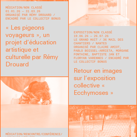
MÉDIATION
NON CLASSÉ
01.01.26 — 31.03.26
ORGANISÉ PAR RÉMY DROUARD
ENCADRÉ PAR LE COLLECTIF BONUS
« Les pigeons
EXPOSITION
NON CLASSÉ
voyageurs », un
19.06.26 — 26.07.26
LE GRAND HUIT
36 MAIL DES
projet d’éducation
CHANTIERS
NANTES
ORGANISÉ PAR CLAIRE AMIOT,
artistique et
PABLO BOISSEL-ARRIETA, MORGANE
FONTAINE, BAPTISTE JAN ET
culturelle par Rémy
FLORYAN VARENNES
ENCADRÉ PAR
LE COLLECTIF BONUS
Drouard
Retour en images
sur l’exposition
collective «
Ecchymoses »
MÉDIATION
RENCONTRE/CONFÉRENCE