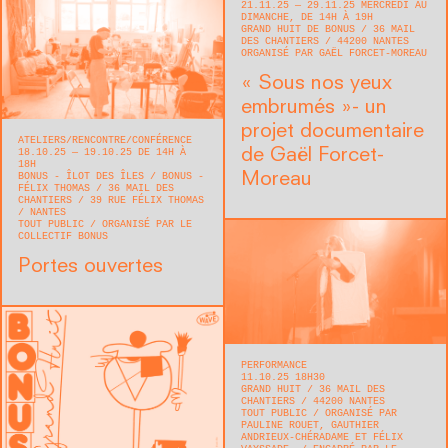
21.11.25 — 29.11.25 MERCREDI AU
DIMANCHE, DE 14H À 19H
GRAND HUIT DE BONUS
36 MAIL
DES CHANTIERS
44200
NANTES
ORGANISÉ PAR GAËL FORCET-MOREAU
« Sous nos yeux
embrumés »- un
projet documentaire
ATELIERS
RENCONTRE/CONFÉRENCE
de Gaël Forcet-
18.10.25 — 19.10.25 DE 14H À
18H
Moreau
BONUS - ÎLOT DES ÎLES / BONUS -
FÉLIX THOMAS
36 MAIL DES
CHANTIERS / 39 RUE FÉLIX THOMAS
NANTES
TOUT PUBLIC
ORGANISÉ PAR LE
COLLECTIF BONUS
Portes ouvertes
PERFORMANCE
11.10.25 18H30
GRAND HUIT
36 MAIL DES
CHANTIERS
44200
NANTES
TOUT PUBLIC
ORGANISÉ PAR
PAULINE ROUET, GAUTHIER
ANDRIEUX-CHÉRADAME ET FÉLIX