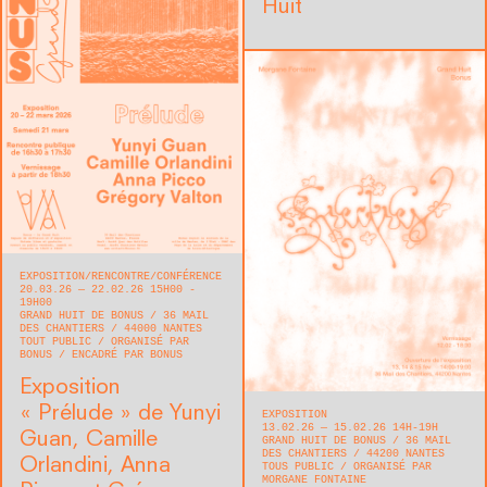
Huit
EXPOSITION
RENCONTRE/CONFÉRENCE
20.03.26 — 22.02.26 15H00 -
19H00
GRAND HUIT DE BONUS
36 MAIL
DES CHANTIERS
44000
NANTES
TOUT PUBLIC
ORGANISÉ PAR
BONUS
ENCADRÉ PAR BONUS
Exposition
« Prélude » de Yunyi
EXPOSITION
13.02.26 — 15.02.26 14H-19H
Guan, Camille
GRAND HUIT DE BONUS
36 MAIL
DES CHANTIERS
44200
NANTES
Orlandini, Anna
TOUS PUBLIC
ORGANISÉ PAR
MORGANE FONTAINE