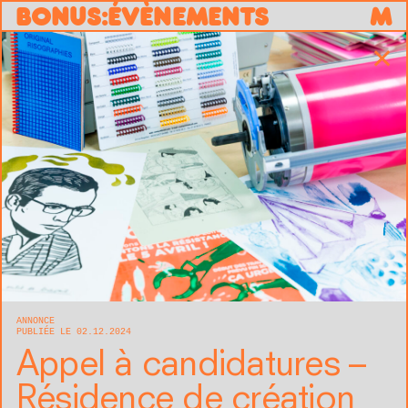
B
O
N
U
S
:
ÉVÈNEMENTS
M
✕
ANNONCE
PUBLIÉE LE 02.12.2024
Appel à candidatures –
Résidence de création