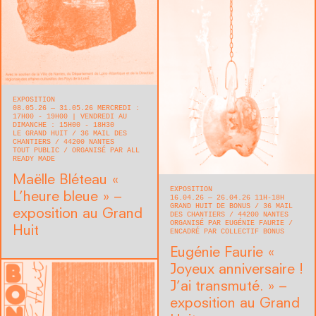
EXPOSITION
08.05.26 — 31.05.26 MERCREDI :
17H00 - 19H00 | VENDREDI AU
DIMANCHE : 15H00 - 18H30
LE GRAND HUIT
36 MAIL DES
CHANTIERS
44200
NANTES
TOUT PUBLIC
ORGANISÉ PAR ALL
READY MADE
Maëlle Bléteau « ​
EXPOSITION
L’heure bleue » –
16.04.26 — 26.04.26 11H-18H
GRAND HUIT DE BONUS
36 MAIL
exposition au Grand
DES CHANTIERS
44200
NANTES
ORGANISÉ PAR EUGÉNIE FAURIE
Huit
ENCADRÉ PAR COLLECTIF BONUS
Eugénie Faurie « ​
Joyeux anniversaire !
J’ai transmuté. » –
exposition au Grand