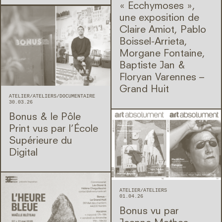
« Ecchymoses »,
une exposition de
Claire Amiot, Pablo
Boissel-Arrieta,
Morgane Fontaine,
Baptiste Jan &
Floryan Varennes –
Grand Huit
ATELIER
ATELIERS
DOCUMENTAIRE
30.03.26
Bonus & le Pôle
Print vus par l’École
Supérieure du
Digital
ATELIER
ATELIERS
01.04.26
Bonus vu par