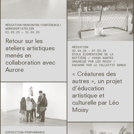
MÉDIATION
RENCONTRE/CONFÉRENCE
WORKSHOP/ATELIER
01.03.25 — 31.03.26
Retour sur les
MÉDIATION
ateliers artistiques
02.04.26 — 07.05.26
ÉCOLE ÉLÉMENTAIRE DE LA
menés en
BOTTIÈRE
44000
NANTES
ORGANISÉ PAR LÉO MOISY
collaboration avec
ENCADRÉ PAR LE COLLECTIF BONUS
Aurore
« Créatures des
autres », un projet
d’éducation
artistique et
culturelle par Léo
Moisy
EXPOSITION
PERFORMANCE