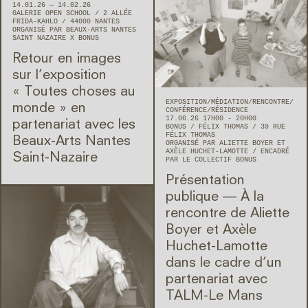
14.01.26 — 14.02.26
GALERIE OPEN SCHOOL
2 ALLÉE
FRIDA-KAHLO
44000
NANTES
ORGANISÉ PAR BEAUX-ARTS NANTES
SAINT NAZAIRE X BONUS
Retour en images
sur l’exposition
« Toutes choses au
EXPOSITION
MÉDIATION
RENCONTRE/
monde » en
CONFÉRENCE
RÉSIDENCE
17.06.26 17H00 - 20H00
partenariat avec les
BONUS
FÉLIX THOMAS
39 RUE
FÉLIX THOMAS
Beaux-Arts Nantes
ORGANISÉ PAR ALIETTE BOYER ET
AXÈLE HUCHET-LAMOTTE
ENCADRÉ
Saint-Nazaire
PAR LE COLLECTIF BONUS
Présentation
publique — À la
rencontre de Aliette
Boyer et Axèle
Huchet-Lamotte
dans le cadre d’un
partenariat avec
TALM-Le Mans