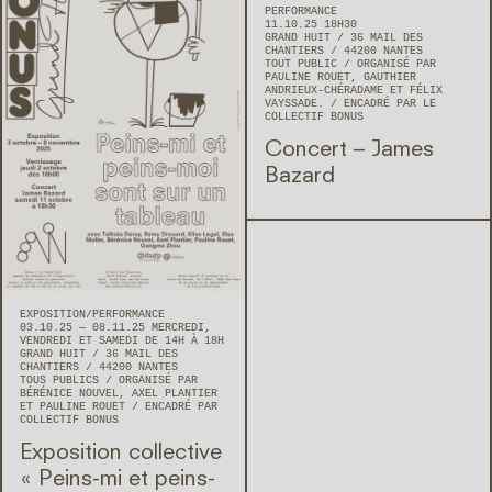
PERFORMANCE
11.10.25 18H30
GRAND HUIT
36 MAIL DES
CHANTIERS
44200
NANTES
TOUT PUBLIC
ORGANISÉ PAR
PAULINE ROUET, GAUTHIER
ANDRIEUX-CHÉRADAME ET FÉLIX
VAYSSADE.
ENCADRÉ PAR LE
COLLECTIF BONUS
Concert – James
Bazard
EXPOSITION
PERFORMANCE
03.10.25 — 08.11.25 MERCREDI,
VENDREDI ET SAMEDI DE 14H À 18H
GRAND HUIT
36 MAIL DES
CHANTIERS
44200
NANTES
TOUS PUBLICS
ORGANISÉ PAR
BÉRÉNICE NOUVEL, AXEL PLANTIER
ET PAULINE ROUET
ENCADRÉ PAR
COLLECTIF BONUS
Exposition collective
« Peins-mi et peins-