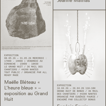
Jeanne Mathas
EXPOSITION
08.05.26 — 31.05.26 MERCREDI :
17H00 - 19H00 | VENDREDI AU
DIMANCHE : 15H00 - 18H30
LE GRAND HUIT
36 MAIL DES
CHANTIERS
44200
NANTES
TOUT PUBLIC
ORGANISÉ PAR ALL
READY MADE
Maëlle Bléteau « ​
EXPOSITION
L’heure bleue » –
16.04.26 — 26.04.26 11H-18H
GRAND HUIT DE BONUS
36 MAIL
exposition au Grand
DES CHANTIERS
44200
NANTES
ORGANISÉ PAR EUGÉNIE FAURIE
Huit
ENCADRÉ PAR COLLECTIF BONUS