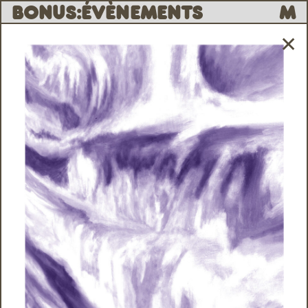
B
O
N
U
S
:
ÉVÈNEMENTS
M
✕