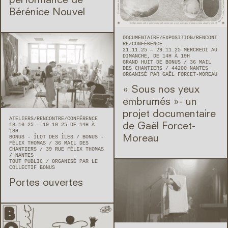
performance de
Bérénice Nouvel
DOCUMENTAIRE
EXPOSITION
RENCONT
RE/CONFÉRENCE
21.11.25 — 29.11.25 MERCREDI AU
DIMANCHE, DE 14H À 19H
GRAND HUIT DE BONUS
36 MAIL
DES CHANTIERS
44200
NANTES
ORGANISÉ PAR GAËL FORCET-MOREAU
« Sous nos yeux
embrumés »- un
projet documentaire
ATELIERS
RENCONTRE/CONFÉRENCE
de Gaël Forcet-
18.10.25 — 19.10.25 DE 14H À
18H
Moreau
BONUS - ÎLOT DES ÎLES / BONUS -
FÉLIX THOMAS
36 MAIL DES
CHANTIERS / 39 RUE FÉLIX THOMAS
NANTES
TOUT PUBLIC
ORGANISÉ PAR LE
COLLECTIF BONUS
Portes ouvertes