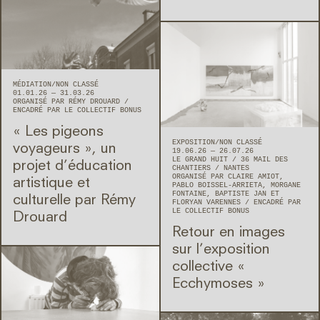
MÉDIATION
NON CLASSÉ
01.01.26 — 31.03.26
ORGANISÉ PAR RÉMY DROUARD
ENCADRÉ PAR LE COLLECTIF BONUS
« Les pigeons
EXPOSITION
NON CLASSÉ
voyageurs », un
19.06.26 — 26.07.26
LE GRAND HUIT
36 MAIL DES
projet d’éducation
CHANTIERS
NANTES
ORGANISÉ PAR CLAIRE AMIOT,
artistique et
PABLO BOISSEL-ARRIETA, MORGANE
FONTAINE, BAPTISTE JAN ET
culturelle par Rémy
FLORYAN VARENNES
ENCADRÉ PAR
LE COLLECTIF BONUS
Drouard
Retour en images
sur l’exposition
collective «
Ecchymoses »