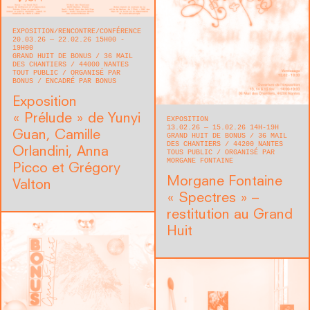
EXPOSITION
RENCONTRE/CONFÉRENCE
20.03.26 — 22.02.26 15H00 -
19H00
GRAND HUIT DE BONUS
36 MAIL
DES CHANTIERS
44000
NANTES
TOUT PUBLIC
ORGANISÉ PAR
BONUS
ENCADRÉ PAR BONUS
Exposition
« Prélude » de Yunyi
EXPOSITION
13.02.26 — 15.02.26 14H-19H
Guan, Camille
GRAND HUIT DE BONUS
36 MAIL
DES CHANTIERS
44200
NANTES
Orlandini, Anna
TOUS PUBLIC
ORGANISÉ PAR
MORGANE FONTAINE
Picco et Grégory
Morgane Fontaine
Valton
« Spectres » –
restitution au Grand
Huit