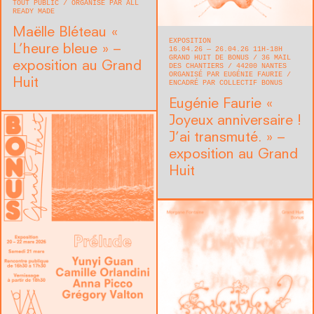
TOUT PUBLIC
ORGANISÉ PAR ALL
READY MADE
Maëlle Bléteau « ​
EXPOSITION
L’heure bleue » –
16.04.26 — 26.04.26 11H-18H
GRAND HUIT DE BONUS
36 MAIL
exposition au Grand
DES CHANTIERS
44200
NANTES
ORGANISÉ PAR EUGÉNIE FAURIE
Huit
ENCADRÉ PAR COLLECTIF BONUS
Eugénie Faurie « ​
Joyeux anniversaire !
J’ai transmuté. » –
exposition au Grand
Huit