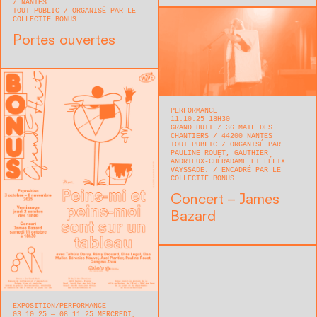
NANTES
TOUT PUBLIC
ORGANISÉ PAR LE
COLLECTIF BONUS
Portes ouvertes
PERFORMANCE
11.10.25 18H30
GRAND HUIT
36 MAIL DES
CHANTIERS
44200
NANTES
TOUT PUBLIC
ORGANISÉ PAR
PAULINE ROUET, GAUTHIER
ANDRIEUX-CHÉRADAME ET FÉLIX
VAYSSADE.
ENCADRÉ PAR LE
COLLECTIF BONUS
Concert – James
Bazard
EXPOSITION
PERFORMANCE
03.10.25 — 08.11.25 MERCREDI,