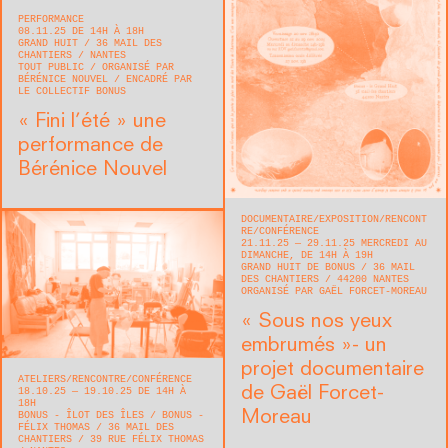
PERFORMANCE
08.11.25 DE 14H À 18H
GRAND HUIT
36 MAIL DES
CHANTIERS
NANTES
TOUT PUBLIC
ORGANISÉ PAR
BÉRÉNICE NOUVEL
ENCADRÉ PAR
LE COLLECTIF BONUS
« Fini l’été » une
performance de
Bérénice Nouvel
DOCUMENTAIRE
EXPOSITION
RENCONT
RE/CONFÉRENCE
21.11.25 — 29.11.25 MERCREDI AU
DIMANCHE, DE 14H À 19H
GRAND HUIT DE BONUS
36 MAIL
DES CHANTIERS
44200
NANTES
ORGANISÉ PAR GAËL FORCET-MOREAU
« Sous nos yeux
embrumés »- un
projet documentaire
ATELIERS
RENCONTRE/CONFÉRENCE
de Gaël Forcet-
18.10.25 — 19.10.25 DE 14H À
18H
Moreau
BONUS - ÎLOT DES ÎLES / BONUS -
FÉLIX THOMAS
36 MAIL DES
CHANTIERS / 39 RUE FÉLIX THOMAS