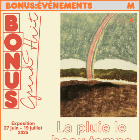
B
O
N
U
S
:
ÉVÈNEMENTS
M
✕