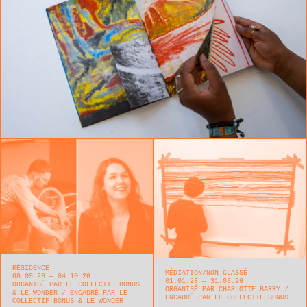
RÉSIDENCE
MÉDIATION
NON CLASSÉ
08.09.26 — 04.10.26
01.01.26 — 31.03.26
ORGANISÉ PAR LE COLLECTIF BONUS
ORGANISÉ PAR CHARLOTTE BARRY
& LE WONDER
ENCADRÉ PAR LE
ENCADRÉ PAR LE COLLECTIF BONUS
COLLECTIF BONUS & LE WONDER