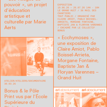
pouvoir », un projet
EXPOSITION
19.06.26 — 26.07.26 14H - 18H
d’éducation
LE GRAND HUIT
36 MAIL DES
CHANTIERS
artistique et
TOUT PUBLIC
ORGANISÉ PAR
CLAIRE AMIOT, PABLO BOISSEL-
culturelle par Marie
ARRIETA, MORGANE FONTAINE,
BAPTISTE JAN & FLORYAN VARENNES
Aerts
ENCADRÉ PAR LE COLLECTIF
BONUS
« Ecchymoses »,
une exposition de
Claire Amiot, Pablo
Boissel-Arrieta,
Morgane Fontaine,
Baptiste Jan &
Floryan Varennes –
Grand Huit
ATELIER
ATELIERS
DOCUMENTAIRE
30.03.26
Bonus & le Pôle
Print vus par l’École
Supérieure du