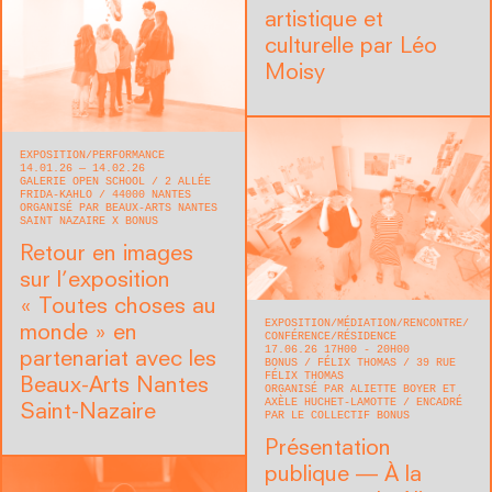
artistique et
culturelle par Léo
Moisy
EXPOSITION
PERFORMANCE
14.01.26 — 14.02.26
GALERIE OPEN SCHOOL
2 ALLÉE
FRIDA-KAHLO
44000
NANTES
ORGANISÉ PAR BEAUX-ARTS NANTES
SAINT NAZAIRE X BONUS
Retour en images
sur l’exposition
« Toutes choses au
EXPOSITION
MÉDIATION
RENCONTRE/
monde » en
CONFÉRENCE
RÉSIDENCE
17.06.26 17H00 - 20H00
partenariat avec les
BONUS
FÉLIX THOMAS
39 RUE
FÉLIX THOMAS
Beaux-Arts Nantes
ORGANISÉ PAR ALIETTE BOYER ET
AXÈLE HUCHET-LAMOTTE
ENCADRÉ
Saint-Nazaire
PAR LE COLLECTIF BONUS
Présentation
publique — À la