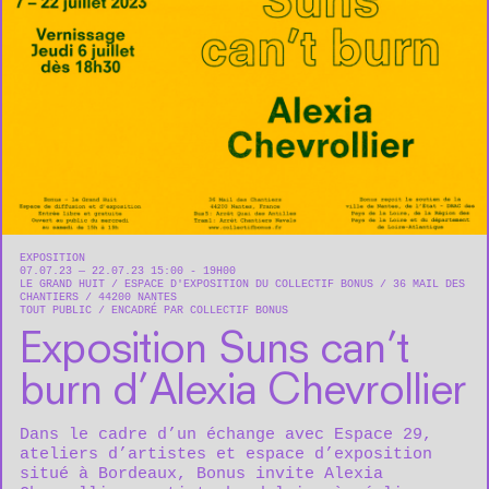
EXPOSITION
07.07.23 — 22.07.23 15:00 - 19H00
LE GRAND HUIT
ESPACE D'EXPOSITION DU COLLECTIF BONUS
36 MAIL DES
CHANTIERS
44200
NANTES
TOUT PUBLIC
ENCADRÉ PAR COLLECTIF BONUS
Exposition Suns can’t
burn d’Alexia Chevrollier
Dans le cadre d’un échange avec
Espace 29
,
ateliers d’artistes et espace d’exposition
situé à Bordeaux, Bonus invite Alexia