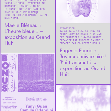
08.05.26 — 31.05.26 MERCREDI :
17H00 - 19H00 | VENDREDI AU
DIMANCHE : 15H00 - 18H30
LE GRAND HUIT
36 MAIL DES
CHANTIERS
44200
NANTES
TOUT PUBLIC
ORGANISÉ PAR ALL
READY MADE
Maëlle Bléteau « ​
EXPOSITION
L’heure bleue » –
16.04.26 — 26.04.26 11H-18H
GRAND HUIT DE BONUS
36 MAIL
exposition au Grand
DES CHANTIERS
44200
NANTES
ORGANISÉ PAR EUGÉNIE FAURIE
Huit
ENCADRÉ PAR COLLECTIF BONUS
Eugénie Faurie « ​
Joyeux anniversaire !
J’ai transmuté. » –
exposition au Grand
Huit