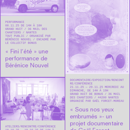
PERFORMANCE
08.11.25 DE 14H À 18H
GRAND HUIT
36 MAIL DES
CHANTIERS
NANTES
TOUT PUBLIC
ORGANISÉ PAR
BÉRÉNICE NOUVEL
ENCADRÉ PAR
LE COLLECTIF BONUS
« Fini l’été » une
performance de
Bérénice Nouvel
DOCUMENTAIRE
EXPOSITION
RENCONT
RE/CONFÉRENCE
21.11.25 — 29.11.25 MERCREDI AU
DIMANCHE, DE 14H À 19H
GRAND HUIT DE BONUS
36 MAIL
DES CHANTIERS
44200
NANTES
ORGANISÉ PAR GAËL FORCET-MOREAU
« Sous nos yeux
embrumés »- un
projet documentaire
ATELIERS
RENCONTRE/CONFÉRENCE