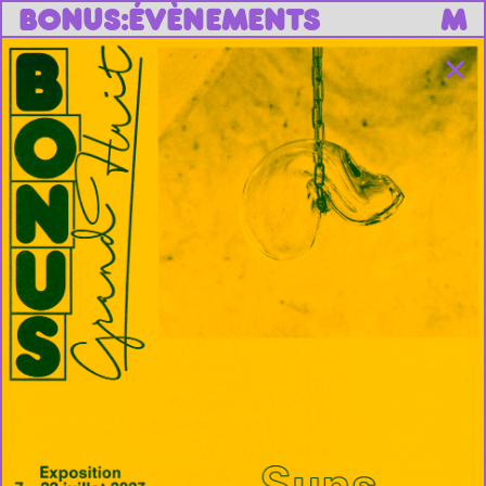
B
O
N
U
S
:
ÉVÈNEMENTS
M
✕