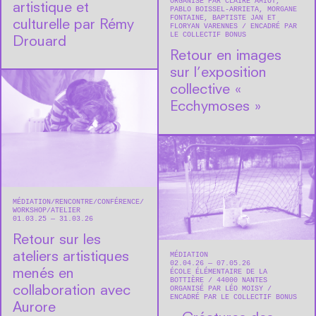
ORGANISÉ PAR CLAIRE AMIOT,
artistique et
PABLO BOISSEL-ARRIETA, MORGANE
FONTAINE, BAPTISTE JAN ET
culturelle par Rémy
FLORYAN VARENNES
ENCADRÉ PAR
LE COLLECTIF BONUS
Drouard
Retour en images
sur l’exposition
collective «
Ecchymoses »
MÉDIATION
RENCONTRE/CONFÉRENCE
WORKSHOP/ATELIER
01.03.25 — 31.03.26
Retour sur les
ateliers artistiques
MÉDIATION
02.04.26 — 07.05.26
menés en
ÉCOLE ÉLÉMENTAIRE DE LA
BOTTIÈRE
44000
NANTES
collaboration avec
ORGANISÉ PAR LÉO MOISY
ENCADRÉ PAR LE COLLECTIF BONUS
Aurore