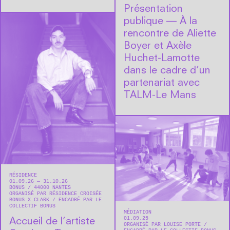
Présentation
publique — À la
rencontre de Aliette
Boyer et Axèle
Huchet-Lamotte
dans le cadre d’un
partenariat avec
TALM-Le Mans
RÉSIDENCE
01.09.26 — 31.10.26
BONUS
44000
NANTES
ORGANISÉ PAR RÉSIDENCE CROISÉE
BONUS X CLARK
ENCADRÉ PAR LE
COLLECTIF BONUS
MÉDIATION
01.09.25
Accueil de l’artiste
ORGANISÉ PAR LOUISE PORTE