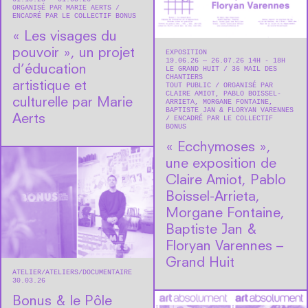
ORGANISÉ PAR MARIE AERTS
ENCADRÉ PAR LE COLLECTIF BONUS
« Les visages du
pouvoir », un projet
EXPOSITION
19.06.26 — 26.07.26 14H - 18H
d’éducation
LE GRAND HUIT
36 MAIL DES
CHANTIERS
artistique et
TOUT PUBLIC
ORGANISÉ PAR
CLAIRE AMIOT, PABLO BOISSEL-
culturelle par Marie
ARRIETA, MORGANE FONTAINE,
BAPTISTE JAN & FLORYAN VARENNES
Aerts
ENCADRÉ PAR LE COLLECTIF
BONUS
« Ecchymoses »,
une exposition de
Claire Amiot, Pablo
Boissel-Arrieta,
Morgane Fontaine,
Baptiste Jan &
Floryan Varennes –
Grand Huit
ATELIER
ATELIERS
DOCUMENTAIRE
30.03.26
Bonus & le Pôle