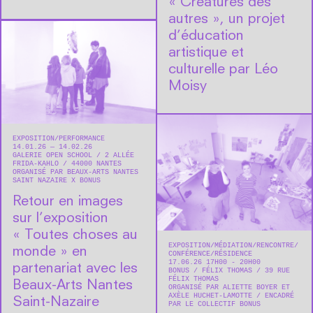
« Créatures des
autres », un projet
d’éducation
artistique et
culturelle par Léo
Moisy
EXPOSITION
PERFORMANCE
14.01.26 — 14.02.26
GALERIE OPEN SCHOOL
2 ALLÉE
FRIDA-KAHLO
44000
NANTES
ORGANISÉ PAR BEAUX-ARTS NANTES
SAINT NAZAIRE X BONUS
Retour en images
sur l’exposition
« Toutes choses au
EXPOSITION
MÉDIATION
RENCONTRE/
monde » en
CONFÉRENCE
RÉSIDENCE
17.06.26 17H00 - 20H00
partenariat avec les
BONUS
FÉLIX THOMAS
39 RUE
FÉLIX THOMAS
Beaux-Arts Nantes
ORGANISÉ PAR ALIETTE BOYER ET
AXÈLE HUCHET-LAMOTTE
ENCADRÉ
Saint-Nazaire
PAR LE COLLECTIF BONUS