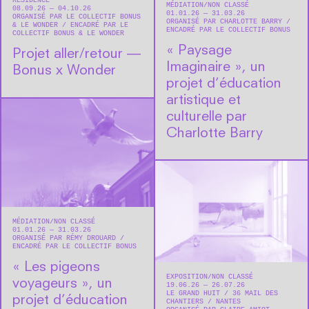
RÉSIDENCE
MÉDIATION
NON CLASSÉ
08.09.26 — 04.10.26
01.01.26 — 31.03.26
ORGANISÉ PAR LE COLLECTIF BONUS
ORGANISÉ PAR CHARLOTTE BARRY
& LE WONDER
ENCADRÉ PAR LE
ENCADRÉ PAR LE COLLECTIF BONUS
COLLECTIF BONUS & LE WONDER
« Paysage
Projet aller/retour —
Imaginaire », un
Bonus x Wonder
projet d’éducation
artistique et
culturelle par
Charlotte Barry
MÉDIATION
NON CLASSÉ
01.01.26 — 31.03.26
ORGANISÉ PAR RÉMY DROUARD
ENCADRÉ PAR LE COLLECTIF BONUS
« Les pigeons
EXPOSITION
NON CLASSÉ
voyageurs », un
19.06.26 — 26.07.26
LE GRAND HUIT
36 MAIL DES
projet d’éducation
CHANTIERS
NANTES