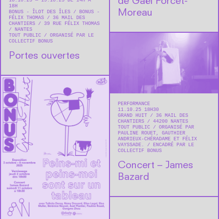
de Gaël Forcet-
18.10.25 — 19.10.25 DE 14H À
18H
Moreau
BONUS - ÎLOT DES ÎLES / BONUS -
FÉLIX THOMAS
36 MAIL DES
CHANTIERS / 39 RUE FÉLIX THOMAS
NANTES
TOUT PUBLIC
ORGANISÉ PAR LE
COLLECTIF BONUS
Portes ouvertes
PERFORMANCE
11.10.25 18H30
GRAND HUIT
36 MAIL DES
CHANTIERS
44200
NANTES
TOUT PUBLIC
ORGANISÉ PAR
PAULINE ROUET, GAUTHIER
ANDRIEUX-CHÉRADAME ET FÉLIX
VAYSSADE.
ENCADRÉ PAR LE
COLLECTIF BONUS
Concert – James
Bazard