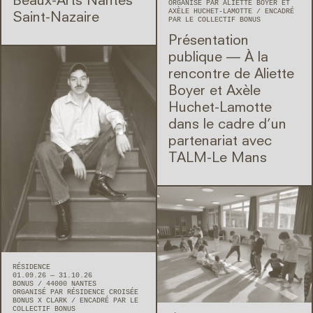
Beaux-Arts Nantes
ORGANISÉ PAR ALIETTE BOYER ET
AXÈLE HUCHET-LAMOTTE
ENCADRÉ
Saint-Nazaire
PAR LE COLLECTIF BONUS
Présentation
publique — À la
rencontre de Aliette
Boyer et Axèle
Huchet-Lamotte
dans le cadre d’un
partenariat avec
TALM-Le Mans
RÉSIDENCE
01.09.26 — 31.10.26
BONUS
44000
NANTES
ORGANISÉ PAR RÉSIDENCE CROISÉE
BONUS X CLARK
ENCADRÉ PAR LE
COLLECTIF BONUS