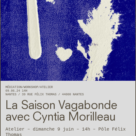
MÉDIATION
WORKSHOP/ATELIER
09.06.24 14H
NANTES
39 RUE FÉLIX THOMAS
44000
NANTES
La Saison Vagabonde
avec Cyntia Morilleau
Atelier – dimanche 9 juin – 14h – Pôle Félix
Thomas