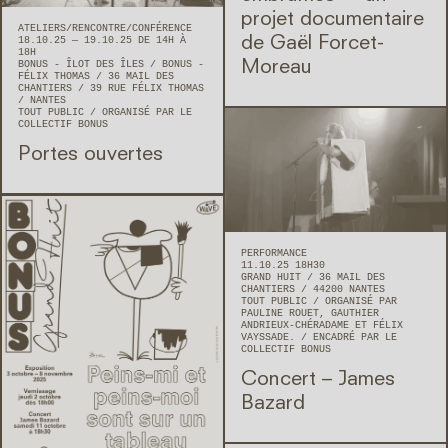
projet documentaire
ATELIERS
RENCONTRE/CONFÉRENCE
de Gaël Forcet-
18.10.25 — 19.10.25 DE 14H À
18H
Moreau
BONUS - ÎLOT DES ÎLES / BONUS -
FÉLIX THOMAS
36 MAIL DES
CHANTIERS / 39 RUE FÉLIX THOMAS
NANTES
TOUT PUBLIC
ORGANISÉ PAR LE
COLLECTIF BONUS
Portes ouvertes
PERFORMANCE
11.10.25 18H30
GRAND HUIT
36 MAIL DES
CHANTIERS
44200
NANTES
TOUT PUBLIC
ORGANISÉ PAR
PAULINE ROUET, GAUTHIER
ANDRIEUX-CHÉRADAME ET FÉLIX
VAYSSADE.
ENCADRÉ PAR LE
COLLECTIF BONUS
Concert – James
Bazard