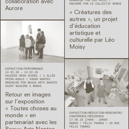
ORGANISÉ PAR LÉO MOISY
collaboration avec
ENCADRÉ PAR LE COLLECTIF BONUS
Aurore
« Créatures des
autres », un projet
d’éducation
artistique et
culturelle par Léo
Moisy
EXPOSITION
PERFORMANCE
14.01.26 — 14.02.26
GALERIE OPEN SCHOOL
2 ALLÉE
FRIDA-KAHLO
44000
NANTES
ORGANISÉ PAR BEAUX-ARTS NANTES
SAINT NAZAIRE X BONUS
Retour en images
sur l’exposition
« Toutes choses au
EXPOSITION
MÉDIATION
RENCONTRE/
monde » en
CONFÉRENCE
RÉSIDENCE
17.06.26 17H00 - 20H00
partenariat avec les
BONUS
FÉLIX THOMAS
39 RUE
FÉLIX THOMAS