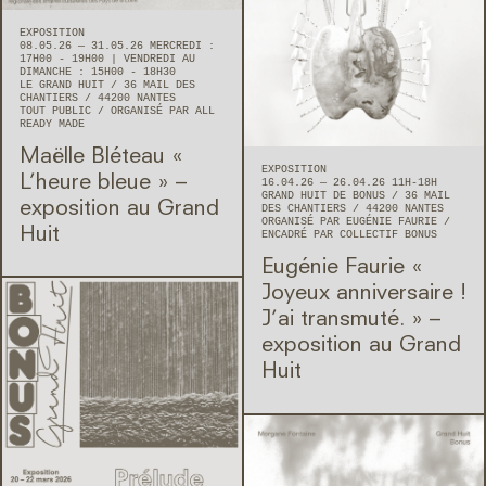
EXPOSITION
08.05.26 — 31.05.26 MERCREDI :
17H00 - 19H00 | VENDREDI AU
DIMANCHE : 15H00 - 18H30
LE GRAND HUIT
36 MAIL DES
CHANTIERS
44200
NANTES
TOUT PUBLIC
ORGANISÉ PAR ALL
READY MADE
Maëlle Bléteau « ​
EXPOSITION
L’heure bleue » –
16.04.26 — 26.04.26 11H-18H
GRAND HUIT DE BONUS
36 MAIL
exposition au Grand
DES CHANTIERS
44200
NANTES
ORGANISÉ PAR EUGÉNIE FAURIE
Huit
ENCADRÉ PAR COLLECTIF BONUS
Eugénie Faurie « ​
Joyeux anniversaire !
J’ai transmuté. » –
exposition au Grand
Huit