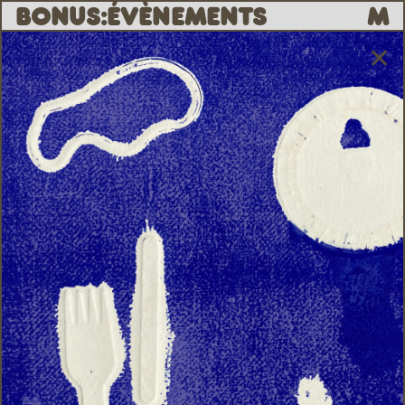
B
O
N
U
S
:
ÉVÈNEMENTS
M
✕