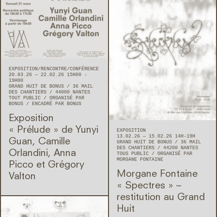
EXPOSITION
RENCONTRE/CONFÉRENCE
20.03.26 — 22.02.26 15H00 -
19H00
GRAND HUIT DE BONUS
36 MAIL
DES CHANTIERS
44000
NANTES
TOUT PUBLIC
ORGANISÉ PAR
BONUS
ENCADRÉ PAR BONUS
Exposition
« Prélude » de Yunyi
EXPOSITION
13.02.26 — 15.02.26 14H-19H
Guan, Camille
GRAND HUIT DE BONUS
36 MAIL
DES CHANTIERS
44200
NANTES
Orlandini, Anna
TOUS PUBLIC
ORGANISÉ PAR
MORGANE FONTAINE
Picco et Grégory
Morgane Fontaine
Valton
« Spectres » –
restitution au Grand
Huit