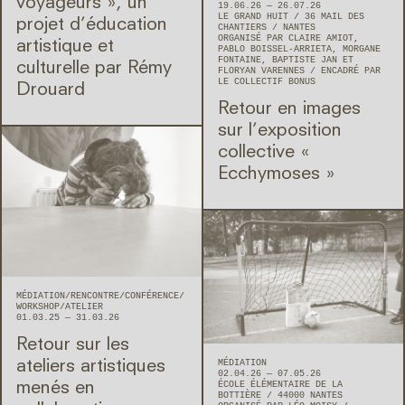
voyageurs », un
19.06.26 — 26.07.26
LE GRAND HUIT
36 MAIL DES
projet d’éducation
CHANTIERS
NANTES
ORGANISÉ PAR CLAIRE AMIOT,
artistique et
PABLO BOISSEL-ARRIETA, MORGANE
FONTAINE, BAPTISTE JAN ET
culturelle par Rémy
FLORYAN VARENNES
ENCADRÉ PAR
LE COLLECTIF BONUS
Drouard
Retour en images
sur l’exposition
collective «
Ecchymoses »
MÉDIATION
RENCONTRE/CONFÉRENCE
WORKSHOP/ATELIER
01.03.25 — 31.03.26
Retour sur les
MÉDIATION
ateliers artistiques
02.04.26 — 07.05.26
ÉCOLE ÉLÉMENTAIRE DE LA
menés en
BOTTIÈRE
44000
NANTES