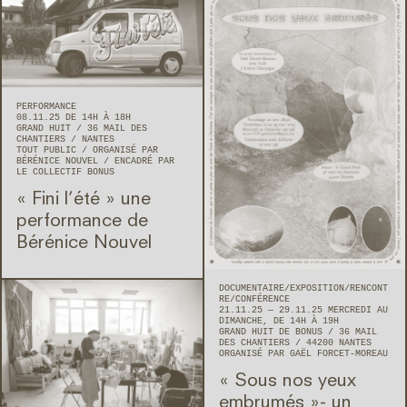
PERFORMANCE
08.11.25 DE 14H À 18H
GRAND HUIT
36 MAIL DES
CHANTIERS
NANTES
TOUT PUBLIC
ORGANISÉ PAR
BÉRÉNICE NOUVEL
ENCADRÉ PAR
LE COLLECTIF BONUS
« Fini l’été » une
performance de
Bérénice Nouvel
DOCUMENTAIRE
EXPOSITION
RENCONT
RE/CONFÉRENCE
21.11.25 — 29.11.25 MERCREDI AU
DIMANCHE, DE 14H À 19H
GRAND HUIT DE BONUS
36 MAIL
DES CHANTIERS
44200
NANTES
ORGANISÉ PAR GAËL FORCET-MOREAU
« Sous nos yeux
embrumés »- un