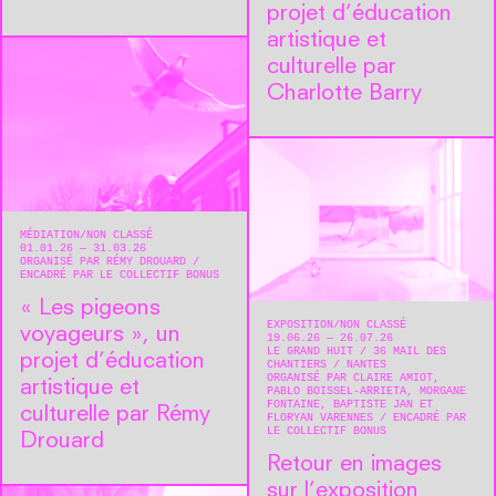
projet d’éducation
artistique et
culturelle par
Charlotte Barry
MÉDIATION
NON CLASSÉ
01.01.26 — 31.03.26
ORGANISÉ PAR RÉMY DROUARD
ENCADRÉ PAR LE COLLECTIF BONUS
« Les pigeons
EXPOSITION
NON CLASSÉ
voyageurs », un
19.06.26 — 26.07.26
LE GRAND HUIT
36 MAIL DES
projet d’éducation
CHANTIERS
NANTES
ORGANISÉ PAR CLAIRE AMIOT,
artistique et
PABLO BOISSEL-ARRIETA, MORGANE
FONTAINE, BAPTISTE JAN ET
culturelle par Rémy
FLORYAN VARENNES
ENCADRÉ PAR
LE COLLECTIF BONUS
Drouard
Retour en images
sur l’exposition