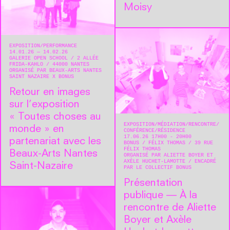
Moisy
EXPOSITION
PERFORMANCE
14.01.26 — 14.02.26
GALERIE OPEN SCHOOL
2 ALLÉE
FRIDA-KAHLO
44000
NANTES
ORGANISÉ PAR BEAUX-ARTS NANTES
SAINT NAZAIRE X BONUS
Retour en images
sur l’exposition
« Toutes choses au
EXPOSITION
MÉDIATION
RENCONTRE/
monde » en
CONFÉRENCE
RÉSIDENCE
17.06.26 17H00 - 20H00
partenariat avec les
BONUS
FÉLIX THOMAS
39 RUE
FÉLIX THOMAS
Beaux-Arts Nantes
ORGANISÉ PAR ALIETTE BOYER ET
AXÈLE HUCHET-LAMOTTE
ENCADRÉ
Saint-Nazaire
PAR LE COLLECTIF BONUS
Présentation
publique — À la
rencontre de Aliette
Boyer et Axèle