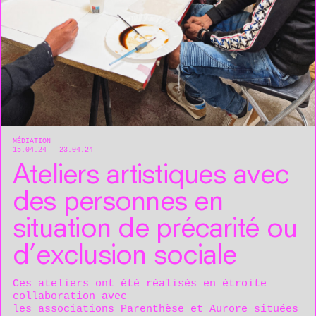
MÉDIATION
15.04.24 — 23.04.24
Ateliers artistiques avec
des personnes en
situation de précarité ou
d’exclusion sociale
Ces ateliers ont été réalisés en étroite
collaboration avec
les associations Parenthèse et Aurore situées