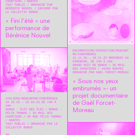
CHANTIERS
NANTES
TOUT PUBLIC
ORGANISÉ PAR
BÉRÉNICE NOUVEL
ENCADRÉ PAR
LE COLLECTIF BONUS
« Fini l’été » une
performance de
Bérénice Nouvel
DOCUMENTAIRE
EXPOSITION
RENCONT
RE/CONFÉRENCE
21.11.25 — 29.11.25 MERCREDI AU
DIMANCHE, DE 14H À 19H
GRAND HUIT DE BONUS
36 MAIL
DES CHANTIERS
44200
NANTES
ORGANISÉ PAR GAËL FORCET-MOREAU
« Sous nos yeux
embrumés »- un
projet documentaire
ATELIERS
RENCONTRE/CONFÉRENCE
de Gaël Forcet-
18.10.25 — 19.10.25 DE 14H À
18H
Moreau
BONUS - ÎLOT DES ÎLES / BONUS -
FÉLIX THOMAS
36 MAIL DES
CHANTIERS / 39 RUE FÉLIX THOMAS
NANTES
TOUT PUBLIC
ORGANISÉ PAR LE
COLLECTIF BONUS