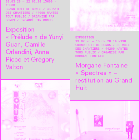
20.03.26 — 22.02.26 15H00 -
19H00
GRAND HUIT DE BONUS
36 MAIL
DES CHANTIERS
44000
NANTES
TOUT PUBLIC
ORGANISÉ PAR
BONUS
ENCADRÉ PAR BONUS
Exposition
« Prélude » de Yunyi
EXPOSITION
13.02.26 — 15.02.26 14H-19H
Guan, Camille
GRAND HUIT DE BONUS
36 MAIL
DES CHANTIERS
44200
NANTES
Orlandini, Anna
TOUS PUBLIC
ORGANISÉ PAR
MORGANE FONTAINE
Picco et Grégory
Morgane Fontaine
Valton
« Spectres » –
restitution au Grand
Huit