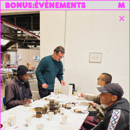
B
O
N
U
S
:
ÉVÈNEMENTS
M
✕