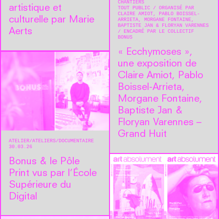
CHANTIERS
artistique et
TOUT PUBLIC
ORGANISÉ PAR
CLAIRE AMIOT, PABLO BOISSEL-
culturelle par Marie
ARRIETA, MORGANE FONTAINE,
BAPTISTE JAN & FLORYAN VARENNES
Aerts
ENCADRÉ PAR LE COLLECTIF
BONUS
« Ecchymoses »,
une exposition de
Claire Amiot, Pablo
Boissel-Arrieta,
Morgane Fontaine,
Baptiste Jan &
Floryan Varennes –
Grand Huit
ATELIER
ATELIERS
DOCUMENTAIRE
30.03.26
Bonus & le Pôle
Print vus par l’École
Supérieure du
Digital