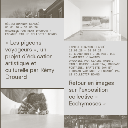
MÉDIATION
NON CLASSÉ
01.01.26 — 31.03.26
ORGANISÉ PAR RÉMY DROUARD
ENCADRÉ PAR LE COLLECTIF BONUS
« Les pigeons
EXPOSITION
NON CLASSÉ
voyageurs », un
19.06.26 — 26.07.26
LE GRAND HUIT
36 MAIL DES
projet d’éducation
CHANTIERS
NANTES
ORGANISÉ PAR CLAIRE AMIOT,
artistique et
PABLO BOISSEL-ARRIETA, MORGANE
FONTAINE, BAPTISTE JAN ET
culturelle par Rémy
FLORYAN VARENNES
ENCADRÉ PAR
LE COLLECTIF BONUS
Drouard
Retour en images
sur l’exposition
collective «
Ecchymoses »