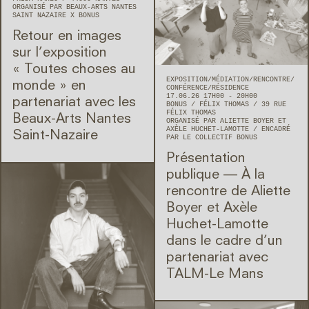
ORGANISÉ PAR BEAUX-ARTS NANTES
SAINT NAZAIRE X BONUS
Retour en images
sur l’exposition
« Toutes choses au
EXPOSITION
MÉDIATION
RENCONTRE/
monde » en
CONFÉRENCE
RÉSIDENCE
17.06.26 17H00 - 20H00
partenariat avec les
BONUS
FÉLIX THOMAS
39 RUE
FÉLIX THOMAS
Beaux-Arts Nantes
ORGANISÉ PAR ALIETTE BOYER ET
AXÈLE HUCHET-LAMOTTE
ENCADRÉ
Saint-Nazaire
PAR LE COLLECTIF BONUS
Présentation
publique — À la
rencontre de Aliette
Boyer et Axèle
Huchet-Lamotte
dans le cadre d’un
partenariat avec
TALM-Le Mans