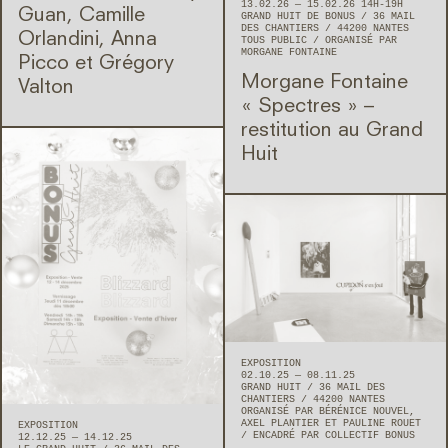
13.02.26 — 15.02.26 14H-19H
Guan, Camille
GRAND HUIT DE BONUS
36 MAIL
DES CHANTIERS
44200
NANTES
Orlandini, Anna
TOUS PUBLIC
ORGANISÉ PAR
MORGANE FONTAINE
Picco et Grégory
Morgane Fontaine
Valton
« Spectres » –
restitution au Grand
Huit
EXPOSITION
02.10.25 — 08.11.25
GRAND HUIT
36 MAIL DES
CHANTIERS
44200
NANTES
ORGANISÉ PAR BÉRÉNICE NOUVEL,
AXEL PLANTIER ET PAULINE ROUET
EXPOSITION
ENCADRÉ PAR COLLECTIF BONUS
12.12.25 — 14.12.25