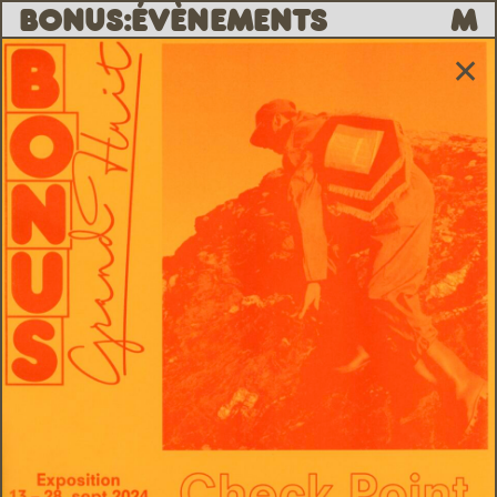
B
O
N
U
S
:
ÉVÈNEMENTS
M
✕