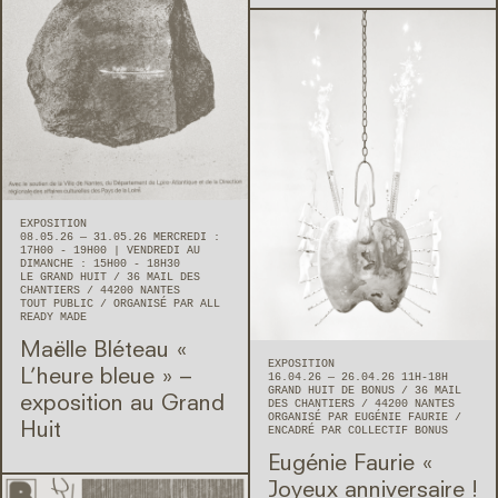
EXPOSITION
08.05.26 — 31.05.26 MERCREDI :
17H00 - 19H00 | VENDREDI AU
DIMANCHE : 15H00 - 18H30
LE GRAND HUIT
36 MAIL DES
CHANTIERS
44200
NANTES
TOUT PUBLIC
ORGANISÉ PAR ALL
READY MADE
Maëlle Bléteau « ​
EXPOSITION
L’heure bleue » –
16.04.26 — 26.04.26 11H-18H
GRAND HUIT DE BONUS
36 MAIL
exposition au Grand
DES CHANTIERS
44200
NANTES
ORGANISÉ PAR EUGÉNIE FAURIE
Huit
ENCADRÉ PAR COLLECTIF BONUS
Eugénie Faurie « ​
Joyeux anniversaire !