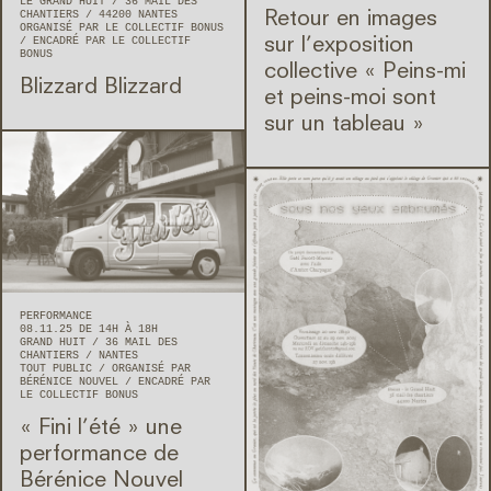
LE GRAND HUIT
36 MAIL DES
CHANTIERS
44200
NANTES
Retour en images
ORGANISÉ PAR LE COLLECTIF BONUS
ENCADRÉ PAR LE COLLECTIF
sur l’exposition
BONUS
collective « Peins-mi
Blizzard Blizzard
et peins-moi sont
sur un tableau »
PERFORMANCE
08.11.25 DE 14H À 18H
GRAND HUIT
36 MAIL DES
CHANTIERS
NANTES
TOUT PUBLIC
ORGANISÉ PAR
BÉRÉNICE NOUVEL
ENCADRÉ PAR
LE COLLECTIF BONUS
« Fini l’été » une
performance de
Bérénice Nouvel