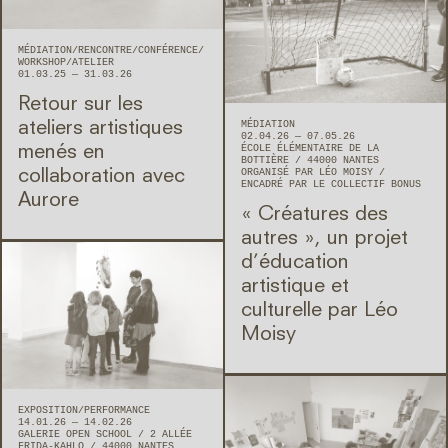
MÉDIATION
RENCONTRE/CONFÉRENCE
WORKSHOP/ATELIER
01.03.25 — 31.03.26
Retour sur les
MÉDIATION
ateliers artistiques
02.04.26 — 07.05.26
ÉCOLE ÉLÉMENTAIRE DE LA
menés en
BOTTIÈRE
44000
NANTES
ORGANISÉ PAR LÉO MOISY
collaboration avec
ENCADRÉ PAR LE COLLECTIF BONUS
Aurore
« Créatures des
autres », un projet
d’éducation
artistique et
culturelle par Léo
Moisy
EXPOSITION
PERFORMANCE
14.01.26 — 14.02.26
GALERIE OPEN SCHOOL
2 ALLÉE
FRIDA-KAHLO
44000
NANTES