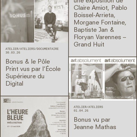
une exposition de
Claire Amiot, Pablo
Boissel-Arrieta,
Morgane Fontaine,
Baptiste Jan &
Floryan Varennes –
Grand Huit
ATELIER
ATELIERS
DOCUMENTAIRE
30.03.26
Bonus & le Pôle
Print vus par l’École
Supérieure du
Digital
ATELIER
ATELIERS
01.04.26
Bonus vu par
Jeanne Mathas