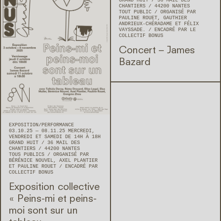
GRAND HUIT
36 MAIL DES
CHANTIERS
44200
NANTES
TOUT PUBLIC
ORGANISÉ PAR
PAULINE ROUET, GAUTHIER
ANDRIEUX-CHÉRADAME ET FÉLIX
VAYSSADE.
ENCADRÉ PAR LE
COLLECTIF BONUS
Concert – James
Bazard
EXPOSITION
PERFORMANCE
03.10.25 — 08.11.25 MERCREDI,
VENDREDI ET SAMEDI DE 14H À 18H
GRAND HUIT
36 MAIL DES
CHANTIERS
44200
NANTES
TOUS PUBLICS
ORGANISÉ PAR
BÉRÉNICE NOUVEL, AXEL PLANTIER
ET PAULINE ROUET
ENCADRÉ PAR
COLLECTIF BONUS
Exposition collective
« Peins-mi et peins-
moi sont sur un