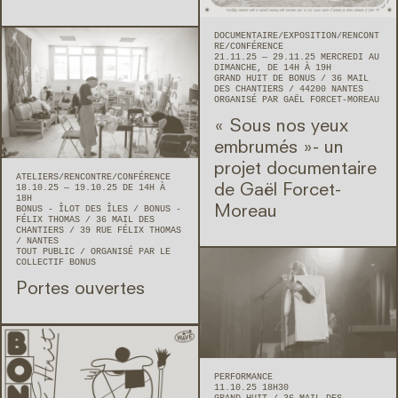
DOCUMENTAIRE
EXPOSITION
RENCONT
RE/CONFÉRENCE
21.11.25 — 29.11.25 MERCREDI AU
DIMANCHE, DE 14H À 19H
GRAND HUIT DE BONUS
36 MAIL
DES CHANTIERS
44200
NANTES
ORGANISÉ PAR GAËL FORCET-MOREAU
« Sous nos yeux
embrumés »- un
projet documentaire
ATELIERS
RENCONTRE/CONFÉRENCE
de Gaël Forcet-
18.10.25 — 19.10.25 DE 14H À
18H
Moreau
BONUS - ÎLOT DES ÎLES / BONUS -
FÉLIX THOMAS
36 MAIL DES
CHANTIERS / 39 RUE FÉLIX THOMAS
NANTES
TOUT PUBLIC
ORGANISÉ PAR LE
COLLECTIF BONUS
Portes ouvertes
PERFORMANCE
11.10.25 18H30