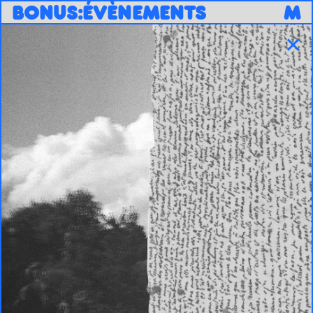
B
O
N
U
S
:
ÉVÈNEMENTS
M
✕