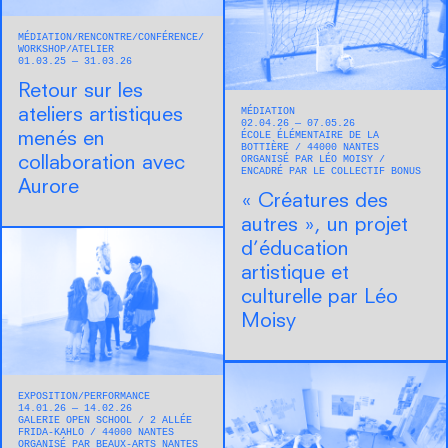
MÉDIATION
RENCONTRE/CONFÉRENCE
WORKSHOP/ATELIER
01.03.25 — 31.03.26
Retour sur les
MÉDIATION
ateliers artistiques
02.04.26 — 07.05.26
ÉCOLE ÉLÉMENTAIRE DE LA
menés en
BOTTIÈRE
44000
NANTES
ORGANISÉ PAR LÉO MOISY
collaboration avec
ENCADRÉ PAR LE COLLECTIF BONUS
Aurore
« Créatures des
autres », un projet
d’éducation
artistique et
culturelle par Léo
Moisy
EXPOSITION
PERFORMANCE
14.01.26 — 14.02.26
GALERIE OPEN SCHOOL
2 ALLÉE
FRIDA-KAHLO
44000
NANTES
ORGANISÉ PAR BEAUX-ARTS NANTES