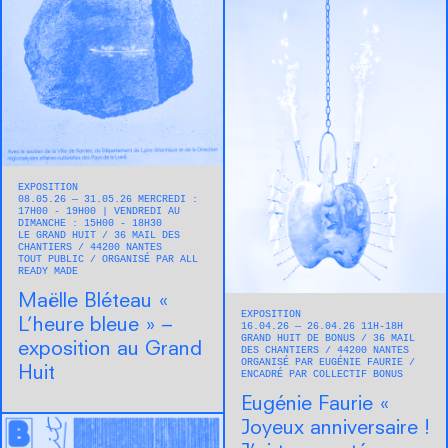
EXPOSITION
08.05.26 — 31.05.26 MERCREDI :
17H00 - 19H00 | VENDREDI AU
DIMANCHE : 15H00 - 18H30
LE GRAND HUIT
36 MAIL DES
CHANTIERS
44200
NANTES
TOUT PUBLIC
ORGANISÉ PAR ALL
READY MADE
Maëlle Bléteau « ​
EXPOSITION
L’heure bleue » –
16.04.26 — 26.04.26 11H-18H
GRAND HUIT DE BONUS
36 MAIL
exposition au Grand
DES CHANTIERS
44200
NANTES
ORGANISÉ PAR EUGÉNIE FAURIE
Huit
ENCADRÉ PAR COLLECTIF BONUS
Eugénie Faurie « ​
Joyeux anniversaire !