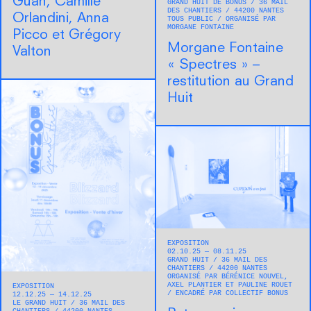
Guan, Camille
GRAND HUIT DE BONUS
36 MAIL
DES CHANTIERS
44200
NANTES
Orlandini, Anna
TOUS PUBLIC
ORGANISÉ PAR
MORGANE FONTAINE
Picco et Grégory
Morgane Fontaine
Valton
« Spectres » –
restitution au Grand
Huit
EXPOSITION
02.10.25 — 08.11.25
GRAND HUIT
36 MAIL DES
CHANTIERS
44200
NANTES
ORGANISÉ PAR BÉRÉNICE NOUVEL,
AXEL PLANTIER ET PAULINE ROUET
EXPOSITION
ENCADRÉ PAR COLLECTIF BONUS
12.12.25 — 14.12.25
LE GRAND HUIT
36 MAIL DES