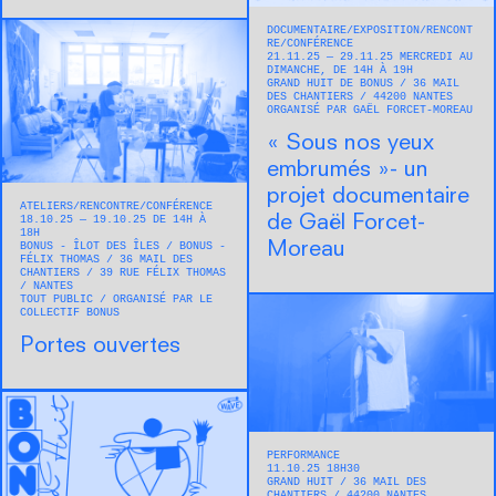
DOCUMENTAIRE
EXPOSITION
RENCONT
RE/CONFÉRENCE
21.11.25 — 29.11.25 MERCREDI AU
DIMANCHE, DE 14H À 19H
GRAND HUIT DE BONUS
36 MAIL
DES CHANTIERS
44200
NANTES
ORGANISÉ PAR GAËL FORCET-MOREAU
« Sous nos yeux
embrumés »- un
projet documentaire
ATELIERS
RENCONTRE/CONFÉRENCE
de Gaël Forcet-
18.10.25 — 19.10.25 DE 14H À
18H
Moreau
BONUS - ÎLOT DES ÎLES / BONUS -
FÉLIX THOMAS
36 MAIL DES
CHANTIERS / 39 RUE FÉLIX THOMAS
NANTES
TOUT PUBLIC
ORGANISÉ PAR LE
COLLECTIF BONUS
Portes ouvertes
PERFORMANCE
11.10.25 18H30
GRAND HUIT
36 MAIL DES
CHANTIERS
44200
NANTES