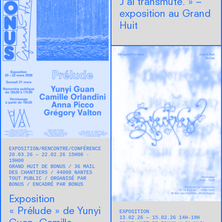
J’ai transmuté. » –
exposition au Grand
Huit
EXPOSITION
RENCONTRE/CONFÉRENCE
20.03.26 — 22.02.26 15H00 -
19H00
GRAND HUIT DE BONUS
36 MAIL
DES CHANTIERS
44000
NANTES
TOUT PUBLIC
ORGANISÉ PAR
BONUS
ENCADRÉ PAR BONUS
Exposition
« Prélude » de Yunyi
EXPOSITION
13.02.26 — 15.02.26 14H-19H