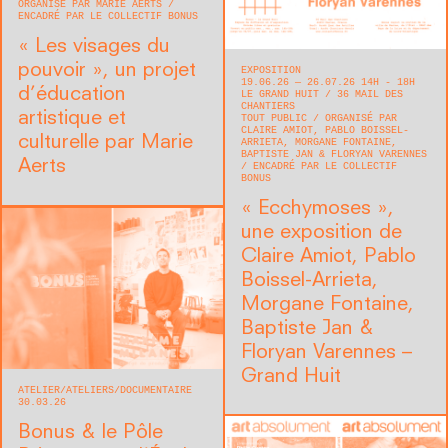
ORGANISÉ PAR MARIE AERTS
ENCADRÉ PAR LE COLLECTIF BONUS
« Les visages du
pouvoir », un projet
EXPOSITION
19.06.26 — 26.07.26 14H - 18H
d’éducation
LE GRAND HUIT
36 MAIL DES
CHANTIERS
artistique et
TOUT PUBLIC
ORGANISÉ PAR
CLAIRE AMIOT, PABLO BOISSEL-
culturelle par Marie
ARRIETA, MORGANE FONTAINE,
BAPTISTE JAN & FLORYAN VARENNES
Aerts
ENCADRÉ PAR LE COLLECTIF
BONUS
« Ecchymoses »,
une exposition de
Claire Amiot, Pablo
Boissel-Arrieta,
Morgane Fontaine,
Baptiste Jan &
Floryan Varennes –
Grand Huit
ATELIER
ATELIERS
DOCUMENTAIRE
30.03.26
Bonus & le Pôle