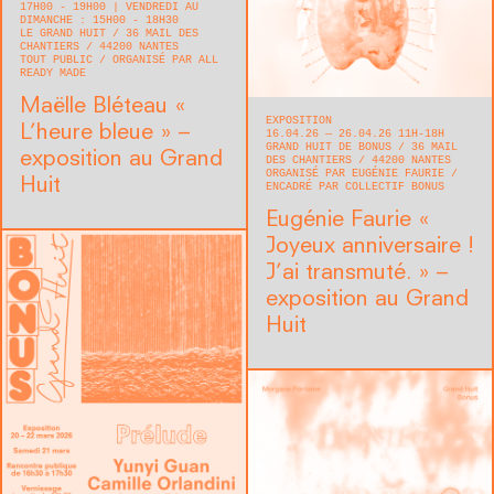
17H00 - 19H00 | VENDREDI AU
DIMANCHE : 15H00 - 18H30
LE GRAND HUIT
36 MAIL DES
CHANTIERS
44200
NANTES
TOUT PUBLIC
ORGANISÉ PAR ALL
READY MADE
Maëlle Bléteau « ​
EXPOSITION
L’heure bleue » –
16.04.26 — 26.04.26 11H-18H
GRAND HUIT DE BONUS
36 MAIL
exposition au Grand
DES CHANTIERS
44200
NANTES
ORGANISÉ PAR EUGÉNIE FAURIE
Huit
ENCADRÉ PAR COLLECTIF BONUS
Eugénie Faurie « ​
Joyeux anniversaire !
J’ai transmuté. » –
exposition au Grand
Huit