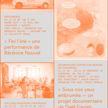
PERFORMANCE
08.11.25 DE 14H À 18H
GRAND HUIT
36 MAIL DES
CHANTIERS
NANTES
TOUT PUBLIC
ORGANISÉ PAR
BÉRÉNICE NOUVEL
ENCADRÉ PAR
LE COLLECTIF BONUS
« Fini l’été » une
performance de
Bérénice Nouvel
DOCUMENTAIRE
EXPOSITION
RENCONT
RE/CONFÉRENCE
21.11.25 — 29.11.25 MERCREDI AU
DIMANCHE, DE 14H À 19H
GRAND HUIT DE BONUS
36 MAIL
DES CHANTIERS
44200
NANTES
ORGANISÉ PAR GAËL FORCET-MOREAU
« Sous nos yeux
embrumés »- un
projet documentaire
ATELIERS
RENCONTRE/CONFÉRENCE
de Gaël Forcet-
18.10.25 — 19.10.25 DE 14H À