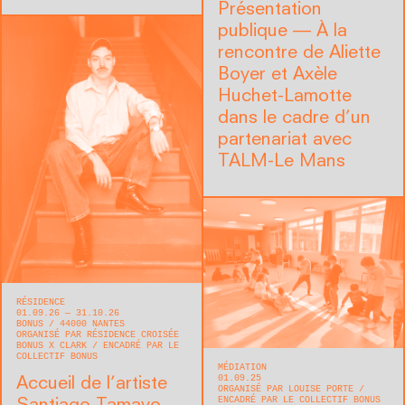
Présentation
publique — À la
rencontre de Aliette
Boyer et Axèle
Huchet-Lamotte
dans le cadre d’un
partenariat avec
TALM-Le Mans
RÉSIDENCE
01.09.26 — 31.10.26
BONUS
44000
NANTES
ORGANISÉ PAR RÉSIDENCE CROISÉE
BONUS X CLARK
ENCADRÉ PAR LE
COLLECTIF BONUS
MÉDIATION
01.09.25
Accueil de l’artiste
ORGANISÉ PAR LOUISE PORTE
ENCADRÉ PAR LE COLLECTIF BONUS