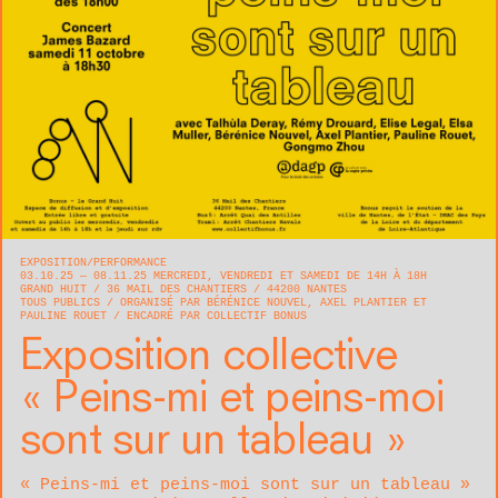
EXPOSITION
PERFORMANCE
03.10.25 — 08.11.25 MERCREDI, VENDREDI ET SAMEDI DE 14H À 18H
GRAND HUIT
36 MAIL DES CHANTIERS
44200
NANTES
TOUS PUBLICS
ORGANISÉ PAR BÉRÉNICE NOUVEL, AXEL PLANTIER ET
PAULINE ROUET
ENCADRÉ PAR COLLECTIF BONUS
Exposition collective
« Peins-mi et peins-moi
sont sur un tableau »
« Peins-mi et peins-moi sont sur un tableau »