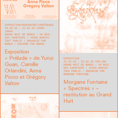
EXPOSITION
RENCONTRE/CONFÉRENCE
20.03.26 — 22.02.26 15H00 -
19H00
GRAND HUIT DE BONUS
36 MAIL
DES CHANTIERS
44000
NANTES
TOUT PUBLIC
ORGANISÉ PAR
BONUS
ENCADRÉ PAR BONUS
Exposition
« Prélude » de Yunyi
EXPOSITION
13.02.26 — 15.02.26 14H-19H
Guan, Camille
GRAND HUIT DE BONUS
36 MAIL
DES CHANTIERS
44200
NANTES
Orlandini, Anna
TOUS PUBLIC
ORGANISÉ PAR
MORGANE FONTAINE
Picco et Grégory
Morgane Fontaine
Valton
« Spectres » –
restitution au Grand
Huit