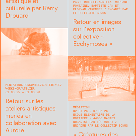
artistique et
PABLO BOISSEL-ARRIETA, MORGANE
FONTAINE, BAPTISTE JAN ET
culturelle par Rémy
FLORYAN VARENNES
ENCADRÉ PAR
LE COLLECTIF BONUS
Drouard
Retour en images
sur l’exposition
collective «
Ecchymoses »
MÉDIATION
RENCONTRE/CONFÉRENCE
WORKSHOP/ATELIER
01.03.25 — 31.03.26
Retour sur les
MÉDIATION
ateliers artistiques
02.04.26 — 07.05.26
ÉCOLE ÉLÉMENTAIRE DE LA
menés en
BOTTIÈRE
44000
NANTES
ORGANISÉ PAR LÉO MOISY
collaboration avec
ENCADRÉ PAR LE COLLECTIF BONUS
Aurore
« Créatures des