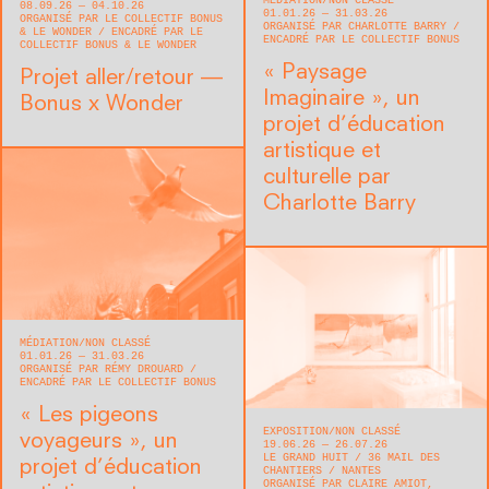
MÉDIATION
NON CLASSÉ
08.09.26 — 04.10.26
01.01.26 — 31.03.26
ORGANISÉ PAR LE COLLECTIF BONUS
ORGANISÉ PAR CHARLOTTE BARRY
& LE WONDER
ENCADRÉ PAR LE
ENCADRÉ PAR LE COLLECTIF BONUS
COLLECTIF BONUS & LE WONDER
« Paysage
Projet aller/retour —
Imaginaire », un
Bonus x Wonder
projet d’éducation
artistique et
culturelle par
Charlotte Barry
MÉDIATION
NON CLASSÉ
01.01.26 — 31.03.26
ORGANISÉ PAR RÉMY DROUARD
ENCADRÉ PAR LE COLLECTIF BONUS
« Les pigeons
EXPOSITION
NON CLASSÉ
voyageurs », un
19.06.26 — 26.07.26
LE GRAND HUIT
36 MAIL DES
projet d’éducation
CHANTIERS
NANTES
ORGANISÉ PAR CLAIRE AMIOT,