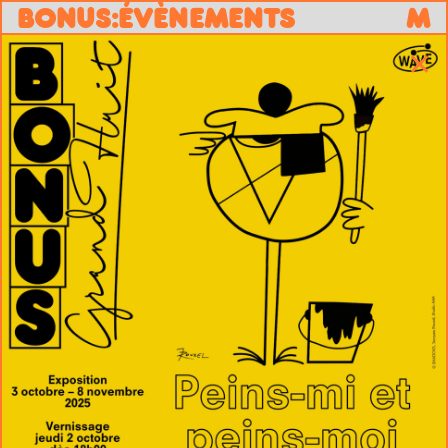
B
O
N
U
S
:
ÉVÈNEMENTS
M
✕