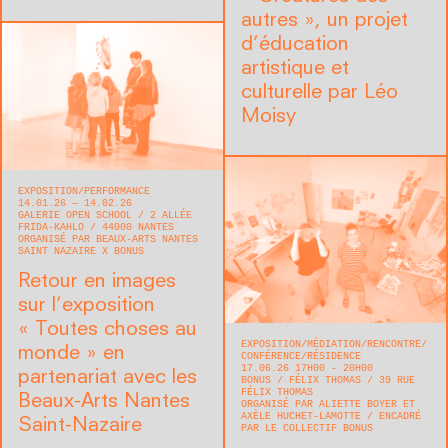
autres », un projet
d’éducation
artistique et
culturelle par Léo
Moisy
EXPOSITION
PERFORMANCE
14.01.26 — 14.02.26
GALERIE OPEN SCHOOL
2 ALLÉE
FRIDA-KAHLO
44000
NANTES
ORGANISÉ PAR BEAUX-ARTS NANTES
SAINT NAZAIRE X BONUS
Retour en images
sur l’exposition
« Toutes choses au
EXPOSITION
MÉDIATION
RENCONTRE/
monde » en
CONFÉRENCE
RÉSIDENCE
17.06.26 17H00 - 20H00
partenariat avec les
BONUS
FÉLIX THOMAS
39 RUE
FÉLIX THOMAS
Beaux-Arts Nantes
ORGANISÉ PAR ALIETTE BOYER ET
AXÈLE HUCHET-LAMOTTE
ENCADRÉ
Saint-Nazaire
PAR LE COLLECTIF BONUS