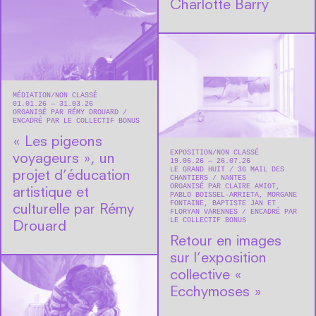
Charlotte Barry
MÉDIATION
NON CLASSÉ
01.01.26 — 31.03.26
ORGANISÉ PAR RÉMY DROUARD
ENCADRÉ PAR LE COLLECTIF BONUS
« Les pigeons
EXPOSITION
NON CLASSÉ
voyageurs », un
19.06.26 — 26.07.26
LE GRAND HUIT
36 MAIL DES
projet d’éducation
CHANTIERS
NANTES
ORGANISÉ PAR CLAIRE AMIOT,
artistique et
PABLO BOISSEL-ARRIETA, MORGANE
FONTAINE, BAPTISTE JAN ET
culturelle par Rémy
FLORYAN VARENNES
ENCADRÉ PAR
LE COLLECTIF BONUS
Drouard
Retour en images
sur l’exposition
collective «
Ecchymoses »