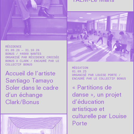
TALM-Le Mans
RÉSIDENCE
01.09.26 — 31.10.26
BONUS
44000
NANTES
ORGANISÉ PAR RÉSIDENCE CROISÉE
BONUS X CLARK
ENCADRÉ PAR LE
COLLECTIF BONUS
MÉDIATION
01.09.25
Accueil de l’artiste
ORGANISÉ PAR LOUISE PORTE
ENCADRÉ PAR LE COLLECTIF BONUS
Santiago Tamayo
« Partitions de
Soler dans le cadre
danse », un projet
d’un échange
d’éducation
Clark/Bonus
artistique et
culturelle par Louise
Porte