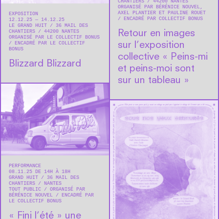
CHANTIERS
44200
NANTES
ORGANISÉ PAR BÉRÉNICE NOUVEL,
AXEL PLANTIER ET PAULINE ROUET
EXPOSITION
ENCADRÉ PAR COLLECTIF BONUS
12.12.25 — 14.12.25
LE GRAND HUIT
36 MAIL DES
CHANTIERS
44200
NANTES
Retour en images
ORGANISÉ PAR LE COLLECTIF BONUS
ENCADRÉ PAR LE COLLECTIF
sur l’exposition
BONUS
collective « Peins-mi
Blizzard Blizzard
et peins-moi sont
sur un tableau »
PERFORMANCE
08.11.25 DE 14H À 18H
GRAND HUIT
36 MAIL DES
CHANTIERS
NANTES
TOUT PUBLIC
ORGANISÉ PAR
BÉRÉNICE NOUVEL
ENCADRÉ PAR
LE COLLECTIF BONUS
« Fini l’été » une