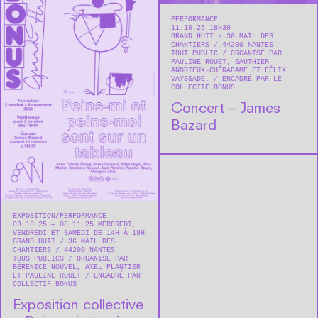
PERFORMANCE
11.10.25 18H30
GRAND HUIT
36 MAIL DES
CHANTIERS
44200
NANTES
TOUT PUBLIC
ORGANISÉ PAR
PAULINE ROUET, GAUTHIER
ANDRIEUX-CHÉRADAME ET FÉLIX
VAYSSADE.
ENCADRÉ PAR LE
COLLECTIF BONUS
Concert – James
Bazard
EXPOSITION
PERFORMANCE
03.10.25 — 08.11.25 MERCREDI,
VENDREDI ET SAMEDI DE 14H À 18H
GRAND HUIT
36 MAIL DES
CHANTIERS
44200
NANTES
TOUS PUBLICS
ORGANISÉ PAR
BÉRÉNICE NOUVEL, AXEL PLANTIER
ET PAULINE ROUET
ENCADRÉ PAR
COLLECTIF BONUS
Exposition collective