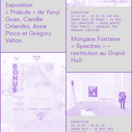
Exposition
« Prélude » de Yunyi
EXPOSITION
13.02.26 — 15.02.26 14H-19H
Guan, Camille
GRAND HUIT DE BONUS
36 MAIL
DES CHANTIERS
44200
NANTES
Orlandini, Anna
TOUS PUBLIC
ORGANISÉ PAR
MORGANE FONTAINE
Picco et Grégory
Morgane Fontaine
Valton
« Spectres » –
restitution au Grand
Huit
EXPOSITION
02.10.25 — 08.11.25
GRAND HUIT
36 MAIL DES