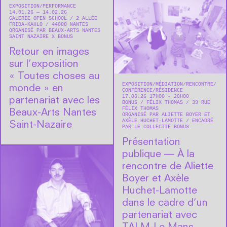
EXPOSITION
PERFORMANCE
14.01.26 — 14.02.26
GALERIE OPEN SCHOOL
2 ALLÉE
FRIDA-KAHLO
44000
NANTES
ORGANISÉ PAR BEAUX-ARTS NANTES
SAINT NAZAIRE X BONUS
Retour en images
sur l’exposition
« Toutes choses au
EXPOSITION
MÉDIATION
RENCONTRE/
monde » en
CONFÉRENCE
RÉSIDENCE
17.06.26 17H00 - 20H00
partenariat avec les
BONUS
FÉLIX THOMAS
39 RUE
FÉLIX THOMAS
Beaux-Arts Nantes
ORGANISÉ PAR ALIETTE BOYER ET
AXÈLE HUCHET-LAMOTTE
ENCADRÉ
Saint-Nazaire
PAR LE COLLECTIF BONUS
Présentation
publique — À la
rencontre de Aliette
Boyer et Axèle
Huchet-Lamotte
dans le cadre d’un
partenariat avec