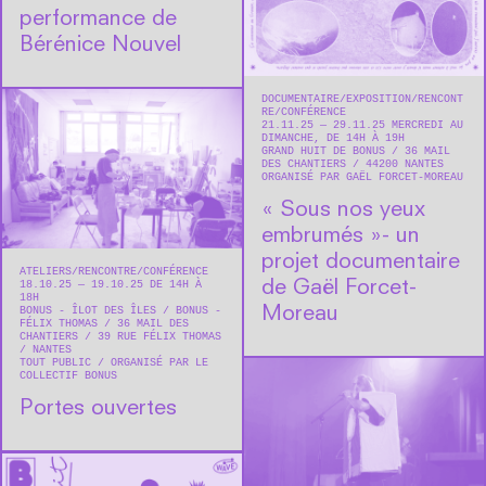
performance de
Bérénice Nouvel
DOCUMENTAIRE
EXPOSITION
RENCONT
RE/CONFÉRENCE
21.11.25 — 29.11.25 MERCREDI AU
DIMANCHE, DE 14H À 19H
GRAND HUIT DE BONUS
36 MAIL
DES CHANTIERS
44200
NANTES
ORGANISÉ PAR GAËL FORCET-MOREAU
« Sous nos yeux
embrumés »- un
projet documentaire
ATELIERS
RENCONTRE/CONFÉRENCE
de Gaël Forcet-
18.10.25 — 19.10.25 DE 14H À
18H
Moreau
BONUS - ÎLOT DES ÎLES / BONUS -
FÉLIX THOMAS
36 MAIL DES
CHANTIERS / 39 RUE FÉLIX THOMAS
NANTES
TOUT PUBLIC
ORGANISÉ PAR LE
COLLECTIF BONUS
Portes ouvertes