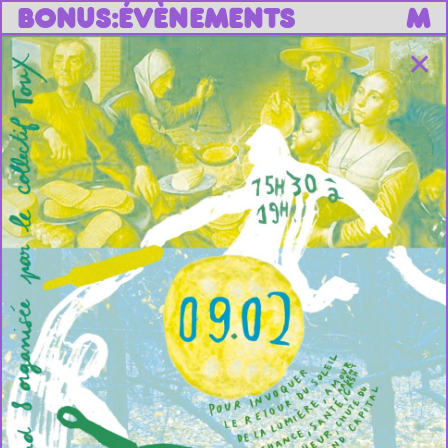
B
O
N
U
S
:
ÉVÈNEMENTS
M
✕