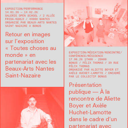
EXPOSITION
PERFORMANCE
14.01.26 — 14.02.26
GALERIE OPEN SCHOOL
2 ALLÉE
FRIDA-KAHLO
44000
NANTES
ORGANISÉ PAR BEAUX-ARTS NANTES
SAINT NAZAIRE X BONUS
Retour en images
sur l’exposition
« Toutes choses au
EXPOSITION
MÉDIATION
RENCONTRE/
monde » en
CONFÉRENCE
RÉSIDENCE
17.06.26 17H00 - 20H00
partenariat avec les
BONUS
FÉLIX THOMAS
39 RUE
FÉLIX THOMAS
Beaux-Arts Nantes
ORGANISÉ PAR ALIETTE BOYER ET
AXÈLE HUCHET-LAMOTTE
ENCADRÉ
Saint-Nazaire
PAR LE COLLECTIF BONUS
Présentation
publique — À la
rencontre de Aliette
Boyer et Axèle
Huchet-Lamotte
dans le cadre d’un
partenariat avec