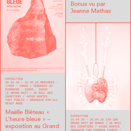
Bonus vu par
Jeanne Mathas
EXPOSITION
08.05.26 — 31.05.26 MERCREDI :
17H00 - 19H00 | VENDREDI AU
DIMANCHE : 15H00 - 18H30
LE GRAND HUIT
36 MAIL DES
CHANTIERS
44200
NANTES
TOUT PUBLIC
ORGANISÉ PAR ALL
READY MADE
Maëlle Bléteau « ​
EXPOSITION
L’heure bleue » –
16.04.26 — 26.04.26 11H-18H
GRAND HUIT DE BONUS
36 MAIL
exposition au Grand
DES CHANTIERS
44200
NANTES
ORGANISÉ PAR EUGÉNIE FAURIE