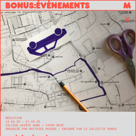
B
O
N
U
S
:
ÉVÈNEMENTS
M
✕
MÉDIATION
13.03.25 — 27.03.25
COLLÈGE SAINTE ANNE
44400
REZÉ
ORGANISÉ PAR MATTHIEU HUSSER
ENCADRÉ PAR LE COLLECTIF BONUS