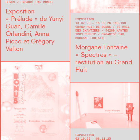
BONUS
ENCADRÉ PAR BONUS
Exposition
« Prélude » de Yunyi
EXPOSITION
13.02.26 — 15.02.26 14H-19H
Guan, Camille
GRAND HUIT DE BONUS
36 MAIL
DES CHANTIERS
44200
NANTES
Orlandini, Anna
TOUS PUBLIC
ORGANISÉ PAR
MORGANE FONTAINE
Picco et Grégory
Morgane Fontaine
Valton
« Spectres » –
restitution au Grand
Huit
EXPOSITION
02.10.25 — 08.11.25