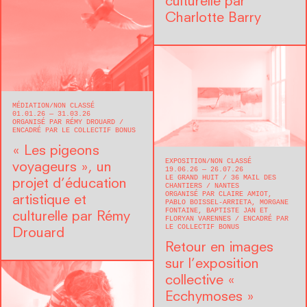
culturelle par
Charlotte Barry
MÉDIATION
NON CLASSÉ
01.01.26 — 31.03.26
ORGANISÉ PAR RÉMY DROUARD
ENCADRÉ PAR LE COLLECTIF BONUS
« Les pigeons
EXPOSITION
NON CLASSÉ
voyageurs », un
19.06.26 — 26.07.26
LE GRAND HUIT
36 MAIL DES
projet d’éducation
CHANTIERS
NANTES
ORGANISÉ PAR CLAIRE AMIOT,
artistique et
PABLO BOISSEL-ARRIETA, MORGANE
FONTAINE, BAPTISTE JAN ET
culturelle par Rémy
FLORYAN VARENNES
ENCADRÉ PAR
LE COLLECTIF BONUS
Drouard
Retour en images
sur l’exposition
collective «
Ecchymoses »