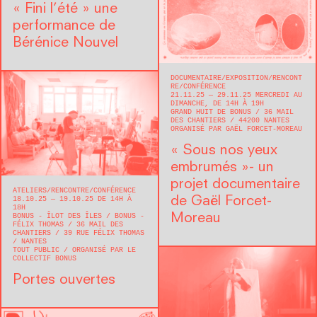
« Fini l’été » une
performance de
Bérénice Nouvel
DOCUMENTAIRE
EXPOSITION
RENCONT
RE/CONFÉRENCE
21.11.25 — 29.11.25 MERCREDI AU
DIMANCHE, DE 14H À 19H
GRAND HUIT DE BONUS
36 MAIL
DES CHANTIERS
44200
NANTES
ORGANISÉ PAR GAËL FORCET-MOREAU
« Sous nos yeux
embrumés »- un
projet documentaire
ATELIERS
RENCONTRE/CONFÉRENCE
de Gaël Forcet-
18.10.25 — 19.10.25 DE 14H À
18H
Moreau
BONUS - ÎLOT DES ÎLES / BONUS -
FÉLIX THOMAS
36 MAIL DES
CHANTIERS / 39 RUE FÉLIX THOMAS
NANTES
TOUT PUBLIC
ORGANISÉ PAR LE
COLLECTIF BONUS
Portes ouvertes