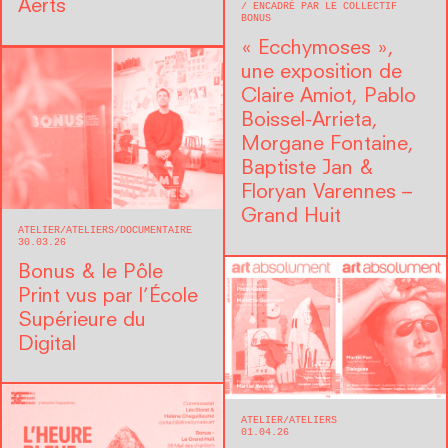
Aerts
ENCADRÉ PAR LE COLLECTIF
BONUS
« Ecchymoses »,
une exposition de
Claire Amiot, Pablo
Boissel-Arrieta,
Morgane Fontaine,
Baptiste Jan &
Floryan Varennes –
Grand Huit
ATELIER
ATELIERS
DOCUMENTAIRE
30.03.26
Bonus & le Pôle
Print vus par l’École
Supérieure du
Digital
ATELIER
ATELIERS
01.04.26