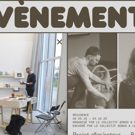
VÈNEMEN
✕
RÉSIDENCE
08.09.26 — 04.10.26
ORGANISÉ PAR LE COLLECTIF BONUS &
ENCADRÉ PAR LE COLLECTIF BONUS & L