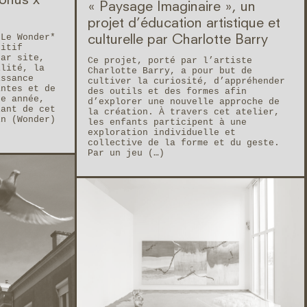
Bonus x
« Paysage Imaginaire », un
projet d’éducation artistique et
 Le Wonder*
culturelle par Charlotte Barry
sitif
par site,
Ce projet, porté par l’artiste
ilité, la
Charlotte Barry, a pour but de
issance
cultiver la curiosité, d’appréhender
antes et de
des outils et des formes afin
te année,
d’explorer une nouvelle approche de
iant de cet
la création. À travers cet atelier,
in (Wonder)
les enfants participent à une
exploration individuelle et
collective de la forme et du geste.
Par un jeu (…)