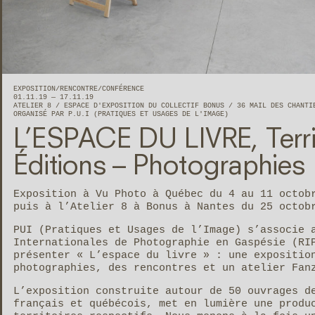
EXPOSITION
RENCONTRE/CONFÉRENCE
01.11.19 — 17.11.19
ATELIER 8
ESPACE D'EXPOSITION DU COLLECTIF BONUS
36 MAIL DES CHANT
ORGANISÉ PAR P.U.I (PRATIQUES ET USAGES DE L'IMAGE)
L’ESPACE DU LIVRE, Terri
Éditions – Photographies
Exposition à Vu Photo à Québec du 4 au 11 octob
puis à l’Atelier 8 à Bonus à Nantes du 25 octob
PUI (Pratiques et Usages de l’Image) s’associe 
Internationales de Photographie en Gaspésie (RI
présenter « L’espace du livre » : une expositio
photographies, des rencontres et un atelier Fan
L’exposition construite autour de 50 ouvrages d
français et québécois, met en lumière une produ