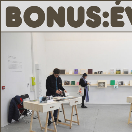
B
O
N
U
S
:
É