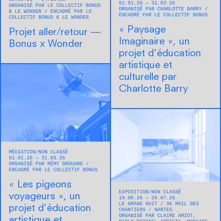
01.01.26 — 31.03.26
ORGANISÉ PAR LE COLLECTIF BONUS
ORGANISÉ PAR CHARLOTTE BARRY
& LE WONDER
ENCADRÉ PAR LE
ENCADRÉ PAR LE COLLECTIF BONUS
COLLECTIF BONUS & LE WONDER
« Paysage
Projet aller/retour —
Imaginaire », un
Bonus x Wonder
projet d’éducation
artistique et
culturelle par
Charlotte Barry
MÉDIATION
NON CLASSÉ
01.01.26 — 31.03.26
ORGANISÉ PAR RÉMY DROUARD
ENCADRÉ PAR LE COLLECTIF BONUS
« Les pigeons
EXPOSITION
NON CLASSÉ
voyageurs », un
19.06.26 — 26.07.26
LE GRAND HUIT
36 MAIL DES
projet d’éducation
CHANTIERS
NANTES
ORGANISÉ PAR CLAIRE AMIOT,
artistique et