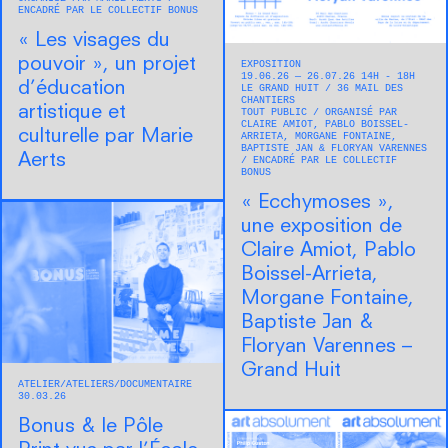
ENCADRÉ PAR LE COLLECTIF BONUS
« Les visages du
pouvoir », un projet
EXPOSITION
19.06.26 — 26.07.26 14H - 18H
d’éducation
LE GRAND HUIT
36 MAIL DES
CHANTIERS
artistique et
TOUT PUBLIC
ORGANISÉ PAR
CLAIRE AMIOT, PABLO BOISSEL-
culturelle par Marie
ARRIETA, MORGANE FONTAINE,
BAPTISTE JAN & FLORYAN VARENNES
Aerts
ENCADRÉ PAR LE COLLECTIF
BONUS
« Ecchymoses »,
une exposition de
Claire Amiot, Pablo
Boissel-Arrieta,
Morgane Fontaine,
Baptiste Jan &
Floryan Varennes –
Grand Huit
ATELIER
ATELIERS
DOCUMENTAIRE
30.03.26
Bonus & le Pôle