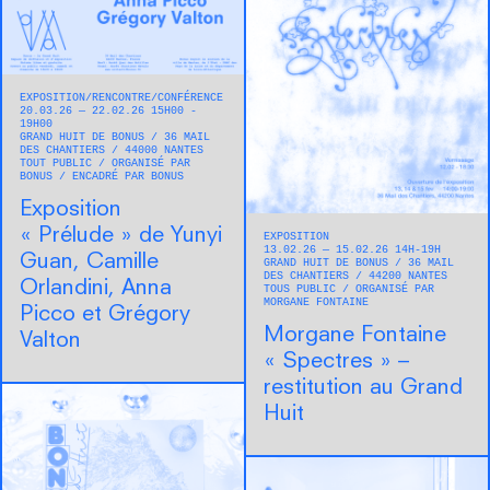
EXPOSITION
RENCONTRE/CONFÉRENCE
20.03.26 — 22.02.26 15H00 -
19H00
GRAND HUIT DE BONUS
36 MAIL
DES CHANTIERS
44000
NANTES
TOUT PUBLIC
ORGANISÉ PAR
BONUS
ENCADRÉ PAR BONUS
Exposition
« Prélude » de Yunyi
EXPOSITION
13.02.26 — 15.02.26 14H-19H
Guan, Camille
GRAND HUIT DE BONUS
36 MAIL
DES CHANTIERS
44200
NANTES
Orlandini, Anna
TOUS PUBLIC
ORGANISÉ PAR
MORGANE FONTAINE
Picco et Grégory
Morgane Fontaine
Valton
« Spectres » –
restitution au Grand
Huit