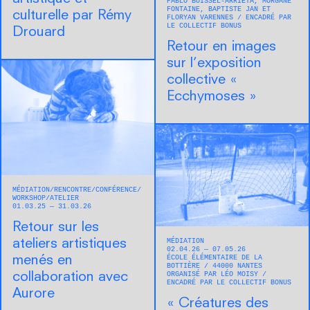
PABLO BOISSEL-ARRIETA, MORGANE
FONTAINE, BAPTISTE JAN ET
culturelle par Rémy
FLORYAN VARENNES
ENCADRÉ PAR
LE COLLECTIF BONUS
Drouard
Retour en images
sur l’exposition
collective «
Ecchymoses »
MÉDIATION
RENCONTRE/CONFÉRENCE
WORKSHOP/ATELIER
01.03.25 — 31.03.26
Retour sur les
MÉDIATION
ateliers artistiques
02.04.26 — 07.05.26
ÉCOLE ÉLÉMENTAIRE DE LA
menés en
BOTTIÈRE
44000
NANTES
ORGANISÉ PAR LÉO MOISY
collaboration avec
ENCADRÉ PAR LE COLLECTIF BONUS
Aurore
« Créatures des