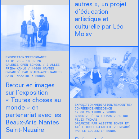
autres », un projet
d’éducation
artistique et
culturelle par Léo
Moisy
EXPOSITION
PERFORMANCE
14.01.26 — 14.02.26
GALERIE OPEN SCHOOL
2 ALLÉE
FRIDA-KAHLO
44000
NANTES
ORGANISÉ PAR BEAUX-ARTS NANTES
SAINT NAZAIRE X BONUS
Retour en images
sur l’exposition
« Toutes choses au
EXPOSITION
MÉDIATION
RENCONTRE/
monde » en
CONFÉRENCE
RÉSIDENCE
17.06.26 17H00 - 20H00
partenariat avec les
BONUS
FÉLIX THOMAS
39 RUE
FÉLIX THOMAS
Beaux-Arts Nantes
ORGANISÉ PAR ALIETTE BOYER ET
AXÈLE HUCHET-LAMOTTE
ENCADRÉ
Saint-Nazaire
PAR LE COLLECTIF BONUS