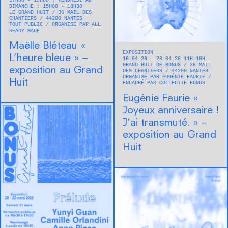
17H00 - 19H00 | VENDREDI AU
DIMANCHE : 15H00 - 18H30
LE GRAND HUIT
36 MAIL DES
CHANTIERS
44200
NANTES
TOUT PUBLIC
ORGANISÉ PAR ALL
READY MADE
Maëlle Bléteau « ​
EXPOSITION
L’heure bleue » –
16.04.26 — 26.04.26 11H-18H
GRAND HUIT DE BONUS
36 MAIL
exposition au Grand
DES CHANTIERS
44200
NANTES
ORGANISÉ PAR EUGÉNIE FAURIE
Huit
ENCADRÉ PAR COLLECTIF BONUS
Eugénie Faurie « ​
Joyeux anniversaire !
J’ai transmuté. » –
exposition au Grand
Huit