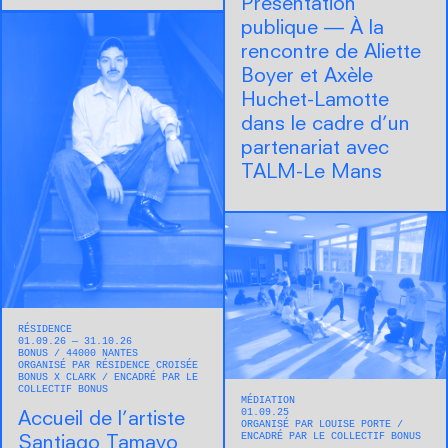
Présentation
publique — À la
rencontre de Aliette
Boyer et Axèle
Huchet-Lamotte
dans le cadre d’un
partenariat avec
TALM-Le Mans
RÉSIDENCE
01.09.26 — 31.10.26
BONUS
44000
NANTES
ORGANISÉ PAR RÉSIDENCE CROISÉE
BONUS X CLARK
ENCADRÉ PAR LE
COLLECTIF BONUS
MÉDIATION
01.09.25
Accueil de l’artiste
ORGANISÉ PAR LOUISE PORTE
ENCADRÉ PAR LE COLLECTIF BONUS
Santiago Tamayo