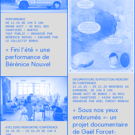
PERFORMANCE
08.11.25 DE 14H À 18H
GRAND HUIT
36 MAIL DES
CHANTIERS
NANTES
TOUT PUBLIC
ORGANISÉ PAR
BÉRÉNICE NOUVEL
ENCADRÉ PAR
LE COLLECTIF BONUS
« Fini l’été » une
performance de
Bérénice Nouvel
DOCUMENTAIRE
EXPOSITION
RENCONT
RE/CONFÉRENCE
21.11.25 — 29.11.25 MERCREDI AU
DIMANCHE, DE 14H À 19H
GRAND HUIT DE BONUS
36 MAIL
DES CHANTIERS
44200
NANTES
ORGANISÉ PAR GAËL FORCET-MOREAU
« Sous nos yeux
embrumés »- un
projet documentaire
ATELIERS
RENCONTRE/CONFÉRENCE
de Gaël Forcet-
18.10.25 — 19.10.25 DE 14H À
18H