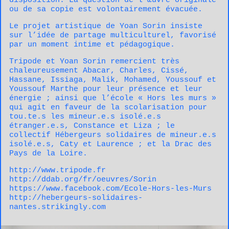
disposition. La question de l’œuvre originale
ou de sa copie est volontairement évacuée.
Le projet artistique de Yoan Sorin insiste
sur l’idée de partage multiculturel, favorisé
par un moment intime et pédagogique.
Tripode et Yoan Sorin remercient très
chaleureusement Abacar, Charles, Cissé,
Hassane, Issiaga, Malik, Mohamed, Youssouf et
Youssouf Marthe pour leur présence et leur
énergie ; ainsi que l’école « Hors les murs »
qui agit en faveur de la scolarisation pour
tou.te.s les mineur.e.s isolé.e.s
étranger.e.s, Constance et Liza ; le
collectif Hébergeurs solidaires de mineur.e.s
isolé.e.s, Caty et Laurence ; et la Drac des
Pays de la Loire.
http://www.tripode.fr
http://ddab.org/fr/oeuvres/Sorin
https://www.facebook.com/Ecole-Hors-les-Murs
http://hebergeurs-solidaires-
nantes.strikingly.com