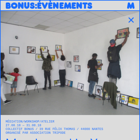
B
O
N
U
S
:
ÉVÈNEMENTS
M
✕
MÉDIATION
WORKSHOP/ATELIER
27.08.18 — 31.08.18
COLLECTIF BONUS
39 RUE FÉLIX THOMAS
44000
NANTES
ORGANISÉ PAR ASSOCIATION TRIPODE