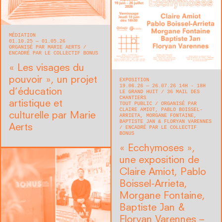
MÉDIATION
01.10.25 — 01.05.26
ORGANISÉ PAR MARIE AERTS
ENCADRÉ PAR LE COLLECTIF BONUS
« Les visages du
pouvoir », un projet
EXPOSITION
19.06.26 — 26.07.26 14H - 18H
d’éducation
LE GRAND HUIT
36 MAIL DES
CHANTIERS
artistique et
TOUT PUBLIC
ORGANISÉ PAR
CLAIRE AMIOT, PABLO BOISSEL-
culturelle par Marie
ARRIETA, MORGANE FONTAINE,
BAPTISTE JAN & FLORYAN VARENNES
Aerts
ENCADRÉ PAR LE COLLECTIF
BONUS
« Ecchymoses »,
une exposition de
Claire Amiot, Pablo
Boissel-Arrieta,
Morgane Fontaine,
Baptiste Jan &
Floryan Varennes –