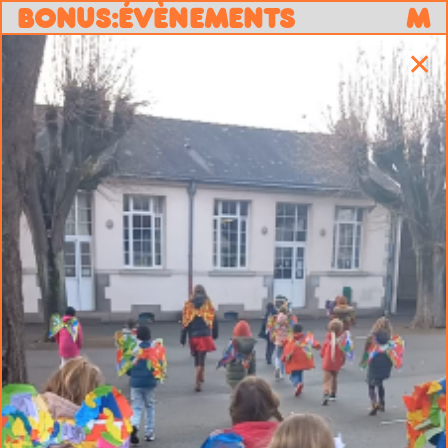
B
O
N
U
S
:
ÉVÈNEMENTS
M
✕