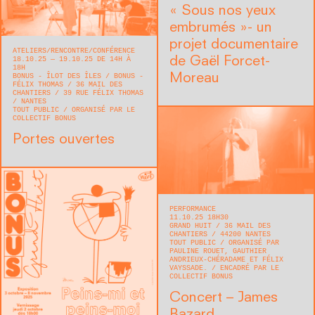
« Sous nos yeux
embrumés »- un
projet documentaire
ATELIERS
RENCONTRE/CONFÉRENCE
de Gaël Forcet-
18.10.25 — 19.10.25 DE 14H À
18H
Moreau
BONUS - ÎLOT DES ÎLES / BONUS -
FÉLIX THOMAS
36 MAIL DES
CHANTIERS / 39 RUE FÉLIX THOMAS
NANTES
TOUT PUBLIC
ORGANISÉ PAR LE
COLLECTIF BONUS
Portes ouvertes
PERFORMANCE
11.10.25 18H30
GRAND HUIT
36 MAIL DES
CHANTIERS
44200
NANTES
TOUT PUBLIC
ORGANISÉ PAR
PAULINE ROUET, GAUTHIER
ANDRIEUX-CHÉRADAME ET FÉLIX
VAYSSADE.
ENCADRÉ PAR LE
COLLECTIF BONUS
Concert – James