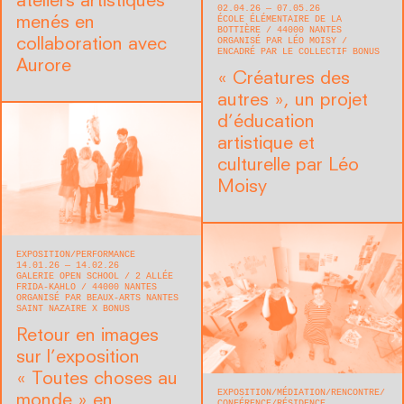
ateliers artistiques
02.04.26 — 07.05.26
ÉCOLE ÉLÉMENTAIRE DE LA
menés en
BOTTIÈRE
44000
NANTES
ORGANISÉ PAR LÉO MOISY
collaboration avec
ENCADRÉ PAR LE COLLECTIF BONUS
Aurore
« Créatures des
autres », un projet
d’éducation
artistique et
culturelle par Léo
Moisy
EXPOSITION
PERFORMANCE
14.01.26 — 14.02.26
GALERIE OPEN SCHOOL
2 ALLÉE
FRIDA-KAHLO
44000
NANTES
ORGANISÉ PAR BEAUX-ARTS NANTES
SAINT NAZAIRE X BONUS
Retour en images
sur l’exposition
« Toutes choses au
EXPOSITION
MÉDIATION
RENCONTRE/
monde » en
CONFÉRENCE
RÉSIDENCE