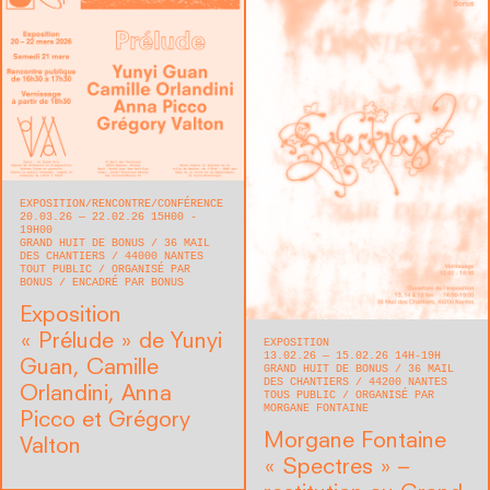
EXPOSITION
RENCONTRE/CONFÉRENCE
20.03.26 — 22.02.26 15H00 -
19H00
GRAND HUIT DE BONUS
36 MAIL
DES CHANTIERS
44000
NANTES
TOUT PUBLIC
ORGANISÉ PAR
BONUS
ENCADRÉ PAR BONUS
Exposition
« Prélude » de Yunyi
EXPOSITION
13.02.26 — 15.02.26 14H-19H
Guan, Camille
GRAND HUIT DE BONUS
36 MAIL
DES CHANTIERS
44200
NANTES
Orlandini, Anna
TOUS PUBLIC
ORGANISÉ PAR
MORGANE FONTAINE
Picco et Grégory
Morgane Fontaine
Valton
« Spectres » –