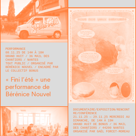
PERFORMANCE
08.11.25 DE 14H À 18H
GRAND HUIT
36 MAIL DES
CHANTIERS
NANTES
TOUT PUBLIC
ORGANISÉ PAR
BÉRÉNICE NOUVEL
ENCADRÉ PAR
LE COLLECTIF BONUS
« Fini l’été » une
performance de
Bérénice Nouvel
DOCUMENTAIRE
EXPOSITION
RENCONT
RE/CONFÉRENCE
21.11.25 — 29.11.25 MERCREDI AU
DIMANCHE, DE 14H À 19H
GRAND HUIT DE BONUS
36 MAIL
DES CHANTIERS
44200
NANTES
ORGANISÉ PAR GAËL FORCET-MOREAU