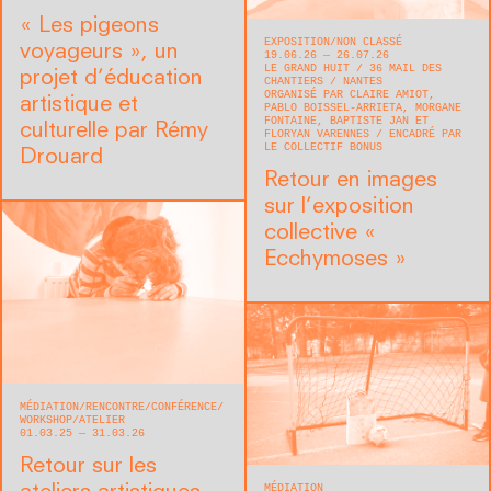
« Les pigeons
EXPOSITION
NON CLASSÉ
voyageurs », un
19.06.26 — 26.07.26
LE GRAND HUIT
36 MAIL DES
projet d’éducation
CHANTIERS
NANTES
ORGANISÉ PAR CLAIRE AMIOT,
artistique et
PABLO BOISSEL-ARRIETA, MORGANE
FONTAINE, BAPTISTE JAN ET
culturelle par Rémy
FLORYAN VARENNES
ENCADRÉ PAR
LE COLLECTIF BONUS
Drouard
Retour en images
sur l’exposition
collective «
Ecchymoses »
MÉDIATION
RENCONTRE/CONFÉRENCE
WORKSHOP/ATELIER
01.03.25 — 31.03.26
Retour sur les
MÉDIATION