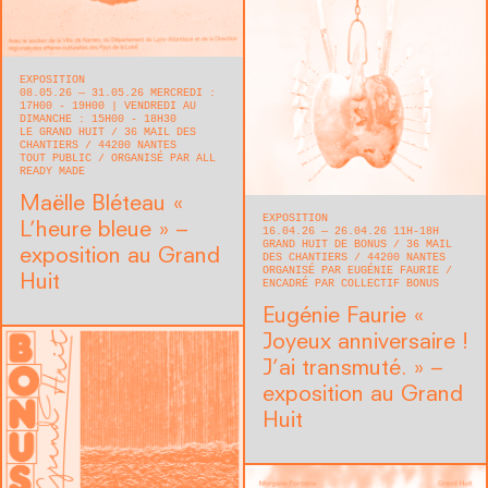
EXPOSITION
08.05.26 — 31.05.26 MERCREDI :
17H00 - 19H00 | VENDREDI AU
DIMANCHE : 15H00 - 18H30
LE GRAND HUIT
36 MAIL DES
CHANTIERS
44200
NANTES
TOUT PUBLIC
ORGANISÉ PAR ALL
READY MADE
Maëlle Bléteau « ​
EXPOSITION
L’heure bleue » –
16.04.26 — 26.04.26 11H-18H
GRAND HUIT DE BONUS
36 MAIL
exposition au Grand
DES CHANTIERS
44200
NANTES
ORGANISÉ PAR EUGÉNIE FAURIE
Huit
ENCADRÉ PAR COLLECTIF BONUS
Eugénie Faurie « ​
Joyeux anniversaire !
J’ai transmuté. » –
exposition au Grand
Huit