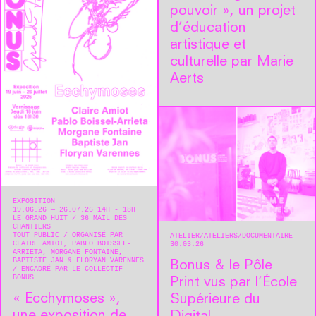
pouvoir », un projet
d’éducation
artistique et
culturelle par Marie
Aerts
EXPOSITION
19.06.26 — 26.07.26 14H - 18H
LE GRAND HUIT
36 MAIL DES
CHANTIERS
TOUT PUBLIC
ORGANISÉ PAR
ATELIER
ATELIERS
DOCUMENTAIRE
CLAIRE AMIOT, PABLO BOISSEL-
30.03.26
ARRIETA, MORGANE FONTAINE,
BAPTISTE JAN & FLORYAN VARENNES
Bonus & le Pôle
ENCADRÉ PAR LE COLLECTIF
BONUS
Print vus par l’École
« Ecchymoses »,
Supérieure du
une exposition de