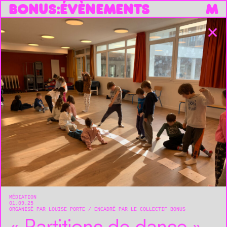
B
O
N
U
S
:
ÉVÈNEMENTS
M
✕
MÉDIATION
01.09.25
ORGANISÉ PAR LOUISE PORTE
ENCADRÉ PAR LE COLLECTIF BONUS