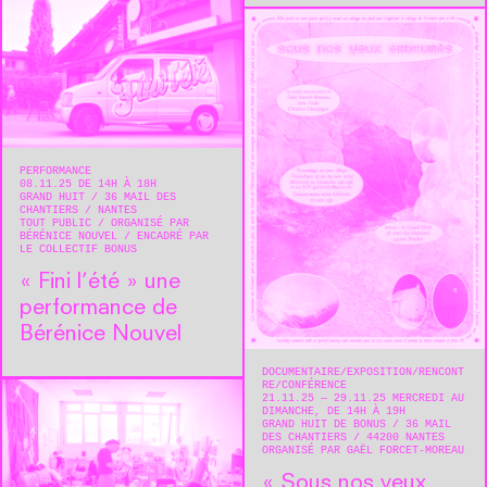
PERFORMANCE
08.11.25 DE 14H À 18H
GRAND HUIT
36 MAIL DES
CHANTIERS
NANTES
TOUT PUBLIC
ORGANISÉ PAR
BÉRÉNICE NOUVEL
ENCADRÉ PAR
LE COLLECTIF BONUS
« Fini l’été » une
performance de
Bérénice Nouvel
DOCUMENTAIRE
EXPOSITION
RENCONT
RE/CONFÉRENCE
21.11.25 — 29.11.25 MERCREDI AU
DIMANCHE, DE 14H À 19H
GRAND HUIT DE BONUS
36 MAIL
DES CHANTIERS
44200
NANTES
ORGANISÉ PAR GAËL FORCET-MOREAU
« Sous nos yeux