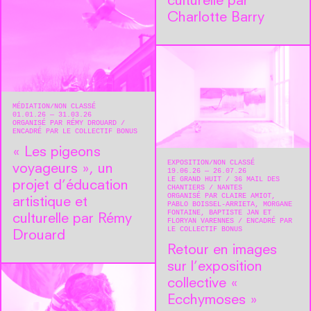
culturelle par
Charlotte Barry
MÉDIATION
NON CLASSÉ
01.01.26 — 31.03.26
ORGANISÉ PAR RÉMY DROUARD
ENCADRÉ PAR LE COLLECTIF BONUS
« Les pigeons
EXPOSITION
NON CLASSÉ
voyageurs », un
19.06.26 — 26.07.26
LE GRAND HUIT
36 MAIL DES
projet d’éducation
CHANTIERS
NANTES
ORGANISÉ PAR CLAIRE AMIOT,
artistique et
PABLO BOISSEL-ARRIETA, MORGANE
FONTAINE, BAPTISTE JAN ET
culturelle par Rémy
FLORYAN VARENNES
ENCADRÉ PAR
LE COLLECTIF BONUS
Drouard
Retour en images
sur l’exposition
collective «
Ecchymoses »