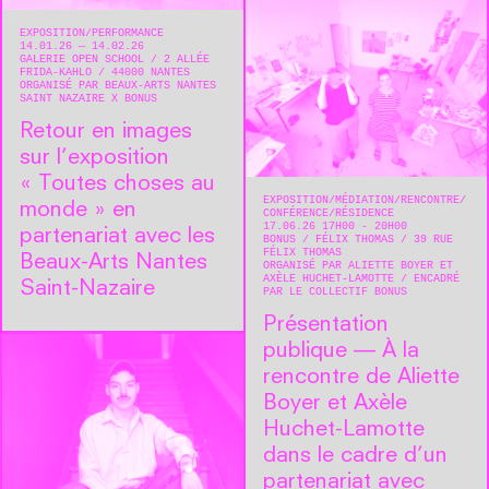
EXPOSITION
PERFORMANCE
14.01.26 — 14.02.26
GALERIE OPEN SCHOOL
2 ALLÉE
FRIDA-KAHLO
44000
NANTES
ORGANISÉ PAR BEAUX-ARTS NANTES
SAINT NAZAIRE X BONUS
Retour en images
sur l’exposition
« Toutes choses au
EXPOSITION
MÉDIATION
RENCONTRE/
monde » en
CONFÉRENCE
RÉSIDENCE
17.06.26 17H00 - 20H00
partenariat avec les
BONUS
FÉLIX THOMAS
39 RUE
FÉLIX THOMAS
Beaux-Arts Nantes
ORGANISÉ PAR ALIETTE BOYER ET
AXÈLE HUCHET-LAMOTTE
ENCADRÉ
Saint-Nazaire
PAR LE COLLECTIF BONUS
Présentation
publique — À la
rencontre de Aliette
Boyer et Axèle
Huchet-Lamotte
dans le cadre d’un
partenariat avec