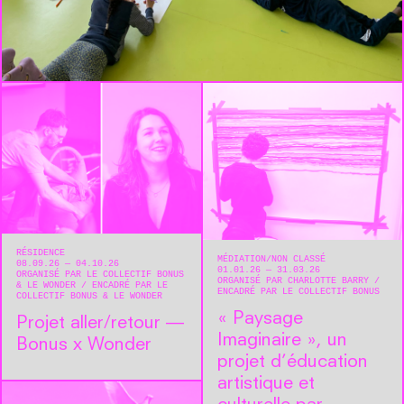
RÉSIDENCE
MÉDIATION
NON CLASSÉ
08.09.26 — 04.10.26
01.01.26 — 31.03.26
ORGANISÉ PAR LE COLLECTIF BONUS
ORGANISÉ PAR CHARLOTTE BARRY
& LE WONDER
ENCADRÉ PAR LE
ENCADRÉ PAR LE COLLECTIF BONUS
COLLECTIF BONUS & LE WONDER
« Paysage
Projet aller/retour —
Imaginaire », un
Bonus x Wonder
projet d’éducation
artistique et