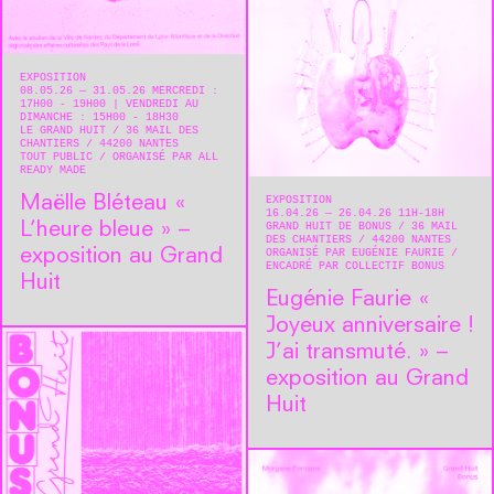
EXPOSITION
08.05.26 — 31.05.26 MERCREDI :
17H00 - 19H00 | VENDREDI AU
DIMANCHE : 15H00 - 18H30
LE GRAND HUIT
36 MAIL DES
CHANTIERS
44200
NANTES
TOUT PUBLIC
ORGANISÉ PAR ALL
READY MADE
Maëlle Bléteau « ​
EXPOSITION
16.04.26 — 26.04.26 11H-18H
L’heure bleue » –
GRAND HUIT DE BONUS
36 MAIL
DES CHANTIERS
44200
NANTES
exposition au Grand
ORGANISÉ PAR EUGÉNIE FAURIE
ENCADRÉ PAR COLLECTIF BONUS
Huit
Eugénie Faurie « ​
Joyeux anniversaire !
J’ai transmuté. » –
exposition au Grand
Huit