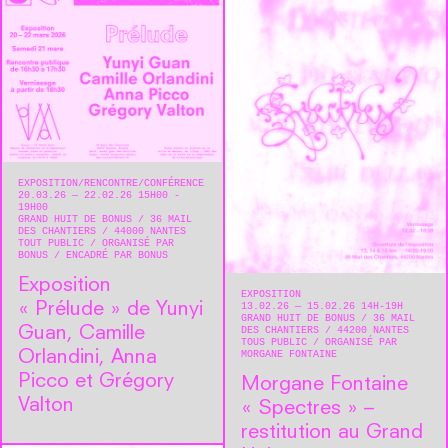
EXPOSITION
RENCONTRE/CONFÉRENCE
20.03.26 — 22.02.26 15H00 -
19H00
GRAND HUIT DE BONUS
36 MAIL
DES CHANTIERS
44000
NANTES
TOUT PUBLIC
ORGANISÉ PAR
BONUS
ENCADRÉ PAR BONUS
Exposition
EXPOSITION
« Prélude » de Yunyi
13.02.26 — 15.02.26 14H-19H
GRAND HUIT DE BONUS
36 MAIL
Guan, Camille
DES CHANTIERS
44200
NANTES
TOUS PUBLIC
ORGANISÉ PAR
Orlandini, Anna
MORGANE FONTAINE
Picco et Grégory
Morgane Fontaine
Valton
« Spectres » –
restitution au Grand