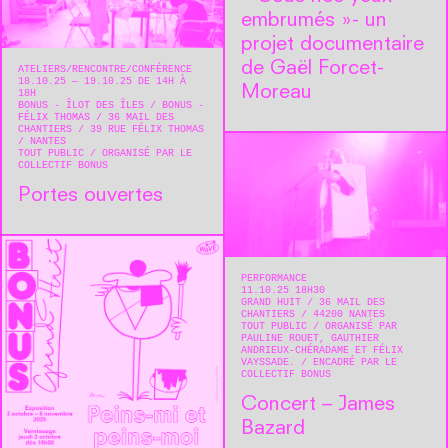
embrumés »- un
projet documentaire
de Gaël Forcet-
ATELIERS
RENCONTRE/CONFÉRENCE
18.10.25 — 19.10.25 DE 14H À
Moreau
18H
BONUS - ÎLOT DES ÎLES / BONUS -
FÉLIX THOMAS
36 MAIL DES
CHANTIERS / 39 RUE FÉLIX THOMAS
NANTES
TOUT PUBLIC
ORGANISÉ PAR LE
COLLECTIF BONUS
Portes ouvertes
PERFORMANCE
11.10.25 18H30
GRAND HUIT
36 MAIL DES
CHANTIERS
44200
NANTES
TOUT PUBLIC
ORGANISÉ PAR
PAULINE ROUET, GAUTHIER
ANDRIEUX-CHÉRADAME ET FÉLIX
VAYSSADE.
ENCADRÉ PAR LE
COLLECTIF BONUS
Concert – James
Bazard